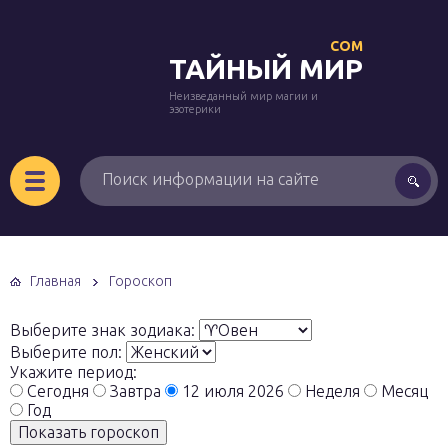
COM
ТАЙНЫЙ МИР
Неизведанный мир магии и
эзотерики
Главная
Гороскоп
Выберите знак зодиака:
Выберите пол:
Укажите период:
Сегодня
Завтра
12 июля 2026
Неделя
Месяц
Год
Показать гороскоп