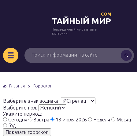
COM
ТАЙНЫЙ МИР
Неизведанный мир магии и
эзотерики
Главная
Гороскоп
Выберите знак зодиака:
Выберите пол:
Укажите период:
Сегодня
Завтра
13 июля 2026
Неделя
Месяц
Год
Показать гороскоп