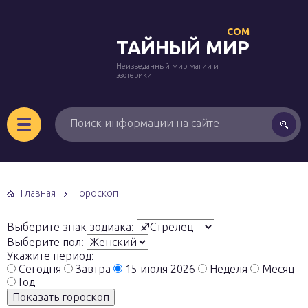
COM
ТАЙНЫЙ МИР
Неизведанный мир магии и
эзотерики
Главная
Гороскоп
Выберите знак зодиака:
Выберите пол:
Укажите период:
Сегодня
Завтра
15 июля 2026
Неделя
Месяц
Год
Показать гороскоп