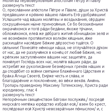
Молитва первоверховным апостолам Петру и Павлу
развернуть текст
О, пресла́внии апо́столи Пе́тре и Па́вле, ду́ши за Христа́
преда́вшии и кро́вию ва́шею па́жить Его́ удобри́вшии!
Услы́шите чад ва́ших моли́твы и воздыха́ния, се́рдцем
сокруше́нным ны́не приноси́мыя. Се бо беззако́ньми
омрачи́хомся и того́ ра́ди беда́ми, я́коже ту́чами,
обложи́хомся, елеа́ же до́браго жития́ обнища́хом зело́ и
не возмо́жем проти́витися волко́м хи́щным, и́же
расхища́ти насле́дие Бо́жие де́рзостно тща́тся. О
си́льнии! Понеси́те не́мощи на́ша, не отлуча́йтеся ду́хом
от нас, да не разлучи́мся в коне́ц от любве́ Бо́жия, но
кре́пким заступле́нием ва́шим нас защити́те, да
поми́лует Госпо́дь всех нас, моли́тв ва́ших ра́ди, да
истреби́т же рукописа́ние безме́рных грехо́в на́ших и
да сподо́бит со все́ми святы́ми блаже́ннаго Ца́рствия и
бра́ка А́гнца Своего́, Ему́же честь и сла́ва, и
благодаре́ние и поклоне́ние, во ве́ки веко́в. Ами́нь.
Тропарь праведному Максиму Тотемскому, Христа ради
юродивому, глас 4
развернуть текст
Непоро́чным свяще́нством Бо́гови послужи́в,/ посреде́
мирска́го мяте́жа юро́дство избра́л еси́,/ взем бо крест,
после́довал еси́ Христу́ невозвра́тным по́мыслом/ и, с