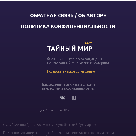
ОБРАТНАЯ СВЯЗЬ / ОБ АВТОРЕ
ПОЛИТИКА КОНФИДЕНЦИАЛЬНОСТИ
COM
ТАЙНЫЙ МИР
© 2015–2026. Все права защищены
Неизведанный мир магии и эзотерики
Пользовательское соглашение
Присоединяйтесь к нам и следите
за новостями в социальных сетях
Дизайн сделан в 2017
ООО "Феникс", 109156, Москва, Жулебинский бульвар, 25
При использовании данного сайта, вы подтверждаете свое согласие на