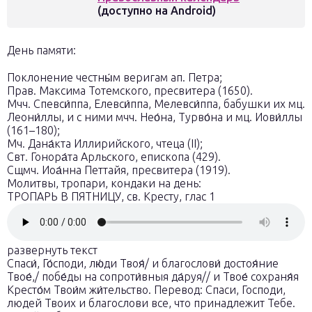
(доступно на Android)
День памяти:
Поклонение честны́м веригам ап. Петра;
Прав. Максима Тотемского, пресвитера (1650).
Мчч. Спевси́ппа, Елевси́ппа, Мелевси́ппа, бабушки их мц.
Леони́ллы, и с ними мчч. Нео́на, Турво́на и мц. Иови́ллы
(161–180);
Мч. Дана́кта Иллирийского, чтеца (II);
Свт. Гонора́та Арльского, епископа (429).
Сщмч. Иоа́нна Петтайя, пресвитера (1919).
Молитвы, тропари, кондаки на день:
ТРОПАРЬ В ПЯТНИЦУ, св. Кресту, глас 1
развернуть текст
Спаси́, Го́споди, лю́ди Твоя́/ и благослови́ достоя́ние
Твое́,/ побе́ды на сопроти́вныя да́руя// и Твое́ сохраня́я
Кресто́м Твои́м жи́тельство. Перевод: Спаси, Господи,
людей Твоих и благослови все, что принадлежит Тебе.