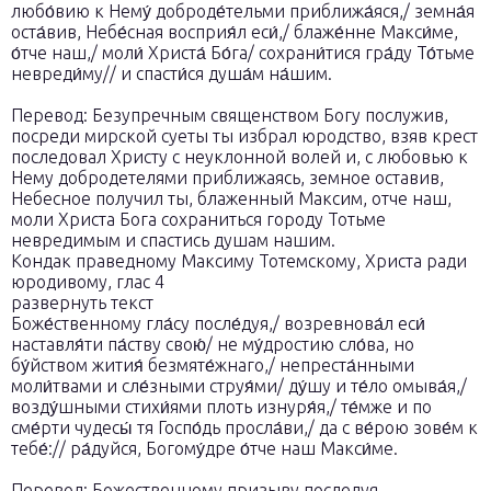
любо́вию к Нему́ доброде́тельми приближа́яся,/ земна́я
оста́вив, Небе́сная восприя́л еси́,/ блаже́нне Макси́ме,
о́тче наш,/ моли́ Христа́ Бо́га/ сохрани́тися гра́ду То́тьме
невреди́му// и спасти́ся душа́м на́шим.
Перевод: Безупречным священством Богу послужив,
посреди мирской суеты ты избрал юродство, взяв крест
последовал Христу с неуклонной волей и, с любовью к
Нему добродетелями приближаясь, земное оставив,
Небесное получил ты, блаженный Максим, отче наш,
моли Христа Бога сохраниться городу Тотьме
невредимым и спастись душам нашим.
Кондак праведному Максиму Тотемскому, Христа ради
юродивому, глас 4
развернуть текст
Боже́ственному гла́су после́дуя,/ возревнова́л еси́
наставля́ти па́ству свою́/ не му́дростию сло́ва, но
бу́йством жития́ безмяте́жнаго,/ непреста́нными
моли́твами и сле́зными струя́ми/ ду́шу и те́ло омыва́я,/
возду́шными стихи́ями плоть изнуря́я,/ те́мже и по
сме́рти чудесы́ тя Госпо́дь просла́ви,/ да с ве́рою зове́м к
тебе́:// ра́дуйся, Богому́дре о́тче наш Макси́ме.
Перевод: Божественному призыву последуя,