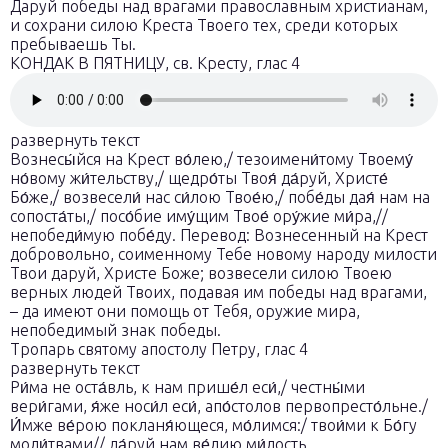
Даруй победы над врагами православным христианам,
и сохрани силою Креста Твоего тех, среди которых
пребываешь Ты.
КОНДАК В ПЯТНИЦУ, св. Кресту, глас 4
развернуть текст
Вознесы́йся на Крест во́лею,/ тезоимени́тому Твоему́
но́вому жи́тельству,/ щедро́ты Твоя́ да́руй, Христе́
Бо́же,/ возвесели́ нас си́лою Твое́ю,/ побе́ды дая́ нам на
сопоста́ты,/ посо́бие иму́щим Твое́ ору́жие ми́ра,//
непобеди́мую побе́ду. Перевод: Вознесенный на Крест
добровольно, соименному Тебе новому народу милости
Твои даруй, Христе Боже; возвесели силою Твоею
верных людей Твоих, подавая им победы над врагами,
– да имеют они помощь от Тебя, оружие мира,
непобедимый знак победы.
Тропарь святому апостолу Петру, глас 4
развернуть текст
Ри́ма не оста́вль, к нам прише́л еси́,/ честны́ми
вери́гами, я́же носи́л еси́, апо́столов первопресто́льне./
И́мже ве́рою покланя́ющеся, мо́лимся:/ твои́ми к Бо́гу
моли́твами// да́руй нам ве́лию ми́лость.