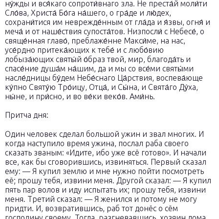
ну́жды и вся́каго сопроти́внаго зла. Не преста́й моли́ти
Сло́ва, Христа́ Бо́га на́шего, о гра́де и лю́дех,
сохрани́тися им неврежде́нным от гла́да и я́звы, огня́ и
меча́ и от наше́ствия супоста́тов. Низпосли́ с Небесе́, о
свяще́нная главо́, преблаже́нне Макси́ме, на нас,
усе́рдно притека́ющих к тебе́ и с любо́вию
лобыза́ющих святы́й о́браз твой, мир, благода́ть и
спасе́ние душа́м на́шим, да и мы со все́ми святы́ми
насле́дницы бу́дем Небе́снаго Ца́рствия, воспева́юще
ку́пно Святу́ю Тро́ицу, Отца́, и Сы́на, и Свята́го Ду́ха,
ны́не, и при́сно, и во ве́ки веко́в. Ами́нь.
Притча дня:
Один человек сделал большой ужин и звал многих. И
когда наступило время ужина, послал раба своего
сказать званым: «Идите, ибо уже всё готово». И начали
все, как бы сговорившись, извиняться. Первый сказал
ему: — Я купил землю и мне нужно пойти посмотреть
её; прошу тебя, извини меня. Другой сказал: — Я купил
пять пар волов и иду испытать их; прошу тебя, извини
меня. Третий сказал: — Я женился и потому не могу
придти. И, возвратившись, раб тот донёс о сём
господину своему. Тогда, разгневавшись, хозяин дома