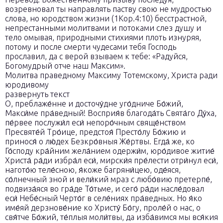
возревновал ты направлять паству свою не мудростью
слова, но юродством жизни (1Кор.4:10) бесстрастной,
непрестанными молитвами и потоками слез душу и
тело омывая, природными стихиями плоть изнуряя,
потому и после смерти чудесами тебя Господь
прославил, да с верой взываем к тебе: «Радуйся,
Богомудрый отче наш Максим».
Молитва праведному Максиму Тотемскому, Христа ради
юродивому
развернуть текст
О, преблаже́нне и досточу́дне уго́дниче Бо́жий,
Макси́ме пра́ведный! Восприя́в благода́ть Свята́го Ду́ха,
пе́рвее послужи́л еси́ непоро́чным свяще́нством
Пресвяте́й Тро́ице, предстоя́ Престо́лу Бо́жию и
принося́ о лю́дех Безкро́вныя Же́ртвы. Егда́ же, ко
Го́споду кра́йним жела́нием одержи́м, юро́дивое житие́
Христа́ ра́ди избра́л еси́, мирски́я пре́лести отри́нул еси́,
нагото́ю теле́сною, я́коже багряни́цею, оде́яся,
со́лнечный зной и вели́кий мраз с любо́вию претерпе́,
подвиза́яся во гра́де То́тьме, и сего́ ра́ди насле́довал
еси́ Небе́сный Черто́г в селе́ниях пра́ведных. Но я́ко
име́яй дерзнове́ние ко Христу́ Бо́гу, проле́й о нас, о
свя́тче Бо́жий, те́плыя моли́твы, да изба́вимся мы вся́кия