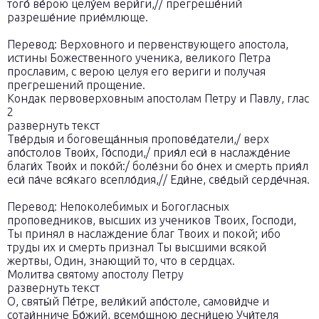
того́ ве́рою целу́ем вери́ги,// прегреше́ний
разреше́ние прие́млюще.
Перевод: Верховного и первенствующего апостола,
истины Божественного ученика, великого Петра
прославим, с верою целуя его вериги и получая
прегрешений прощение.
Кондак первоверховным апостолам Петру и Павлу, глас
2
развернуть текст
Тве́рдыя и боговеща́нныя пропове́датели,/ верх
апо́столов Твои́х, Го́споди,/ прия́л еси́ в наслажде́ние
благи́х Твои́х и поко́й:/ боле́зни бо о́нех и смерть прия́л
еси́ па́че вся́каго всепло́дия,// Еди́не, све́дый серде́чная.
Перевод: Непоколебимых и Богогласных
проповедников, высших из учеников Твоих, Господи,
Ты принял в наслаждение благ Твоих и покой; ибо
труды их и смерть признал Ты высшими всякой
жертвы, Один, знающий то, что в сердцах.
Молитва святому апостолу Петру
развернуть текст
О, святы́й Пе́тре, вели́кий апо́столе, самови́дче и
сотаи́нниче Бо́жий, всемо́щною десни́цею Учи́теля