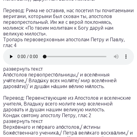
Перевод: Рима не оставив, нас посетил ты почитаемыми
веригами, которыми был скован ты, апостолов
первопрестольный. Им же с верой поклоняясь,
молимся: «По твоим молитвам к Богу даруй нам
великую милость».
Тропарь первоверховным апостолам Петру и Павлу,
глас 4
развернуть текст
Апо́столов первопресто́льницы,/ и вселе́нныя
учи́телие,/ Влады́ку всех моли́те/ мир вселе́нней
дарова́ти// и душа́м на́шим ве́лию ми́лость.
Перевод: Первенствующие из Апостолов и вселенские
учителя, Владыку всего молите мир вселенной
даровать и душам нашим великую милость.
Кондак святому апостолу Петру, глас 2
развернуть текст
Верхо́внаго и пе́рваго апо́столов,/ и́стины
Боже́ственнаго ученика́,/ Петра́ вели́каго восхва́лим,/ и