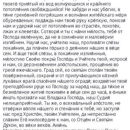
твоего́ прия́тый из вод волну́ющихся и кра́йняго
потопле́ния свобо́ждшийся! Не забу́ди и нас убо́гих, в
ти́не грехо́вней погря́зших и волна́ми жите́йскаго мо́ря
обурева́емых: пода́ждь нам твою́ ру́ку кре́пкую, помози́
нам и удержи́ нас от потопле́ния во страсте́х, похоте́х,
лжах и клевета́х. Сотвори́ и ты с на́ми ми́лость, тебе́ от
Го́спода явле́нную, да не в сомне́нии и малове́рии
изги́бнем. Научи́ нас, учи́телю наш, пролива́ти сле́зы
покая́ния, да пла́чем го́рько о дея́ниих на́ших в ве́це
сем. И а́ще твоя́ сле́зы, в покая́ние излия́нныя,
ми́лостию Свое́ю покры́ Госпо́дь и Учи́тель твой, испроси́
и нам, со дерзнове́нием апо́стольским, проще́ния во
гресе́ ежеча́снаго. Град сей, ко святы́м стопа́м твои́м
пове́рженный, сохрани́ и от прилуча́ющихся ко́зней
лука́вых врага́ спасе́ния на́шего огради́; воздви́гни твои́
преподо́бнии ру́це ко Го́споду за наро́д наш, да ти́хое и
безмо́лвное житие́ поживе́м в ве́це сем до часа́, в о́ньже
и́мать призва́ти нас Влады́ка Госпо́дь, наш Судия́
нелицеприя́тный. Ты же, о всехва́льный апо́столе, не
отве́ржи во́пля на́шего и стена́ния к тебе́, но заступи́
нас пред Христо́м, твои́м Учи́телем, да непреста́нно
сла́вим Его́ милосе́рдие к нам, со Отце́м и Святы́м
Ду́хом, во ве́ки веко́в. Ами́нь.