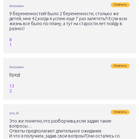
Ответить
Аноним
9 беременностей! Было 2 беременности, столько же
детей, мне 42,когда я успею еще 7 раз залететь?! Если всю
жизнь все было по плану, а тут на старости лет пойду в
разнос!
8
1
Ответить
Аноним
Бред!
13
2
Ответить
это Я
Это же понятно,что разборчива,если задаю такие
вопросы…
Ответы предполагают длительное ожидание.
И что я получила ,задав свои вопроы?Они остались со