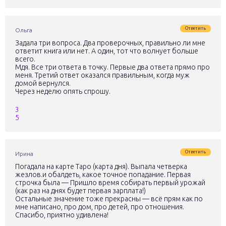
Ответить
Ольга
Задала три вопроса. Два проверочных, правильно ли мне
ответит книга или нет. А один, тот что волнует больше
всего.
Мдя. Все три ответа в точку. Первые два ответа прямо про
меня. Третий ответ оказался правильным, когда муж
домой вернулся.
Через неделю опять спрошу.
3
5
Ответить
Ирина
Погадала на карте Таро (карта дня). Выпала четверка
жезлов.и обалдеть, какое точное попадание. Первая
строчка была — Пришло время собирать первый урожай
(как раз на днях будет первая зарплата!)
Остальные значение тоже прекрасны — всё прям как по
мне написано, про дом, про детей, про отношения.
Спасибо, приятно удивлена!