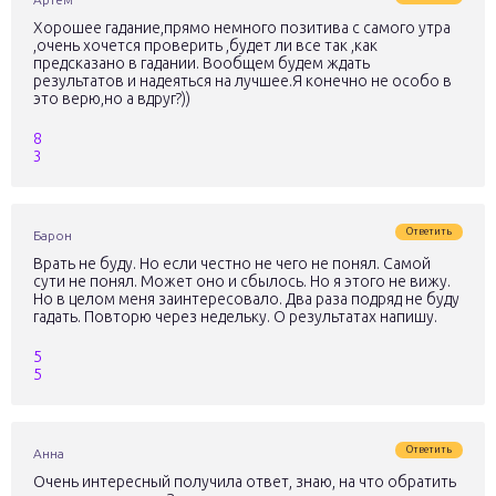
Хорошее гадание,прямо немного позитива с самого утра
,очень хочется проверить ,будет ли все так ,как
предсказано в гадании. Вообщем будем ждать
результатов и надеяться на лучшее.Я конечно не особо в
это верю,но а вдруг?))
8
3
Ответить
Барон
Врать не буду. Но если честно не чего не понял. Самой
сути не понял. Может оно и сбылось. Но я этого не вижу.
Но в целом меня заинтересовало. Два раза подряд не буду
гадать. Повторю через недельку. О результатах напишу.
5
5
Ответить
Анна
Очень интересный получила ответ, знаю, на что обратить