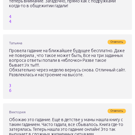
теперь внимание. Загадочно, прямо как с подружками
когда-то в общежитии гадали!
4
4
Ответить
Татьяна
Провела гадание на ближайшее будущее бесплатно. Даже
не поверила , что такое может быть, Все на три заданных
вопроса ответы попали в «яблочко» Разве такое
бывает.Ух ты!!!!.
Обязательно через неделю вернусь снова. Отличный сайт.
Развлеклась и настроение на высоте.
3
6
Ответить
Виктория
Обожаю это гадание. Ещё в детстве у мамы нашла книгу с
таким гаданием. Часто гадала, все сбывалось. Книга где-то
затерялась. Теперь нашла это гадание онлайн! Это так
выручает в сложных жизненных ситуациях.