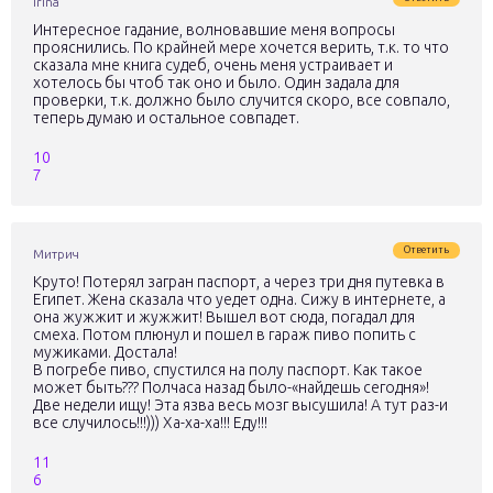
Irina
Интересное гадание, волновавшие меня вопросы
прояснились. По крайней мере хочется верить, т.к. то что
сказала мне книга судеб, очень меня устраивает и
хотелось бы чтоб так оно и было. Один задала для
проверки, т.к. должно было случится скоро, все совпало,
теперь думаю и остальное совпадет.
10
7
Ответить
Митрич
Круто! Потерял загран паспорт, а через три дня путевка в
Египет. Жена сказала что уедет одна. Сижу в интернете, а
она жужжит и жужжит! Вышел вот сюда, погадал для
смеха. Потом плюнул и пошел в гараж пиво попить с
мужиками. Достала!
В погребе пиво, спустился на полу паспорт. Как такое
может быть??? Полчаса назад было-«найдешь сегодня»!
Две недели ищу! Эта язва весь мозг высушила! А тут раз-и
все случилось!!!))) Ха-ха-ха!!! Еду!!!
11
6