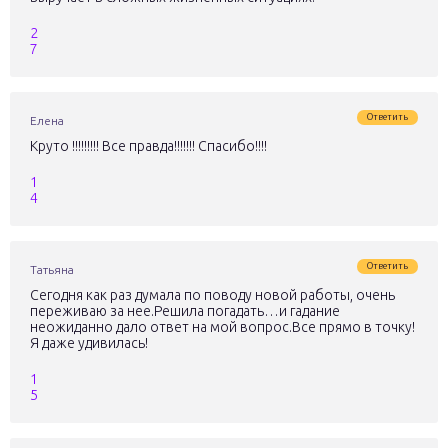
2
7
Ответить
Елена
Круто !!!!!!!!! Все правда!!!!!!! Спасибо!!!!
1
4
Ответить
Татьяна
Сегодня как раз думала по поводу новой работы, очень
переживаю за нее.Решила погадать…и гадание
неожиданно дало ответ на мой вопрос.Все прямо в точку!
Я даже удивилась!
1
5