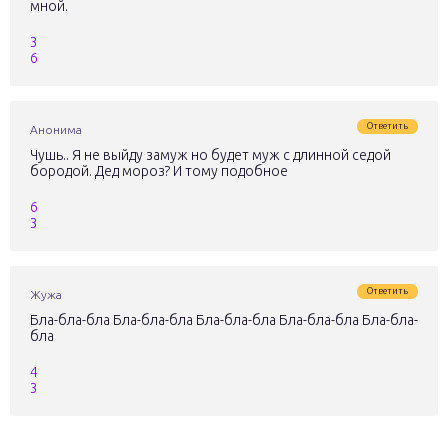
мной.
3
6
Ответить
Анонима
Чушь.. Я не выйду замуж но будет муж с длинной седой
бородой. Дед мороз? И тому подобное
6
3
Ответить
Жужа
Бла-бла-бла Бла-бла-бла Бла-бла-бла Бла-бла-бла Бла-бла-
бла
4
3