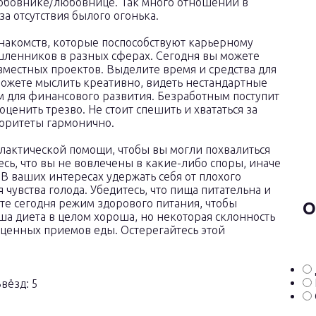
любовнике/любовнице. Так много отношений в
а отсутствия былого огонька.
накомств, которые поспособствуют карьерному
шленников в разных сферах. Сегодня вы можете
вместных проектов. Выделите время и средства для
ожете мыслить креативно, видеть нестандартные
м для финансового развития. Безработным поступит
ценить трезво. Не стоит спешить и хвататься за
иоритеты гармонично.
лактической помощи, чтобы вы могли похвалиться
сь, что вы не вовлечены в какие-либо споры, иначе
В ваших интересах удержать себя от плохого
 чувства голода. Убедитесь, что пища питательна и
те сегодня режим здорового питания, чтобы
О
ша диета в целом хороша, но некоторая склонность
оценных приемов еды. Остерегайтесь этой