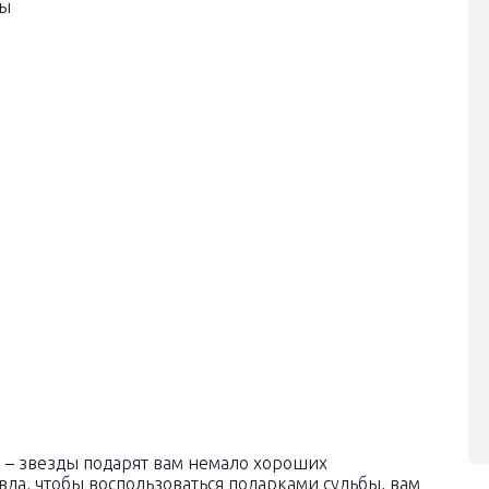
ны
 – звезды подарят вам немало хороших
да, чтобы воспользоваться подарками судьбы, вам