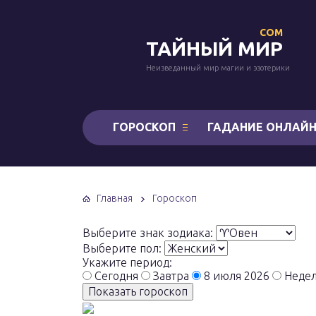
COM
ТАЙНЫЙ МИР
Неизведанный мир магии и эзотерики
ГОРОСКОП
ГАДАНИЕ ОНЛАЙ
Главная
Гороскоп
Выберите знак зодиака:
Выберите пол:
Укажите период:
Сегодня
Завтра
8 июля 2026
Неде
Показать гороскоп