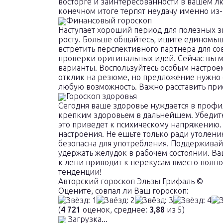
восторге и заинтересованности в вашем 
конечном итоге терпят неудачу именно из-з
Финансовый гороскоп
Наступает хороший период для полезных з
росту. Больше общайтесь, ищите единомы
встретить перспективного партнера для со
проверки оригинальных идей. Сейчас вы м
варианты. Воспользуйтесь особым настрое
отклик на резюме, но предложение нужно о
любую возможность. Важно расставить пр
Гороскоп здоровья
Сегодня ваше здоровье нуждается в профи
крепким здоровьем в дальнейшем. Убедите
это приведет к психическому напряжению. 
настроения. Не ешьте только ради утоления
безопасна для употребления. Поддерживай
удержать желудок в рабочем состоянии. Ва
к лени приводит к перекусам вместо полн
тенденции!
Авторский гороскоп Эльзы Грифаль ©
Оцените, совпал ли Ваш гороскоп:
(
4 721
оценок, среднее:
3,88
из 5)
Загрузка...