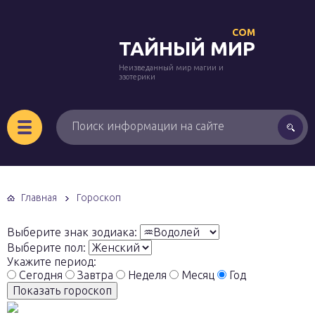
COM
ТАЙНЫЙ МИР
Неизведанный мир магии и
эзотерики
Главная
Гороскоп
Выберите знак зодиака:
Выберите пол:
Укажите период:
Сегодня
Завтра
Неделя
Месяц
Год
Показать гороскоп