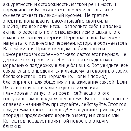
аккуратности и осторожности, мягкой решимости и
порядочности Вы окажетесь впереди остальных и
сумеете отхватить лакомый кусочек. Не тратьте
энергию понапрасну, рассчитывайте свои силы -
знайте, что все получится. Позволяйте себе не только
активно работать, но и с наслаждением отдыхать, это
важно для Вашей энергии. Первоначально Вас может
напугать то количество перемен, которые обозначатся в
Вашей жизни. Приверженцам стабильности и
консерваторам особенно тяжело дастся этот период. Не
держите все тревоги в себе - отыщите надежную
моральную поддержку в лице близких. Вот увидите, все
обязательно определится к лучшему, а говорить о своих
беспокойствах - это нормально. Новый период
благоприятен для общения и налаживания связей. Если
Вы давно вынашивали какую-то идею или
планировали запустить проект, сейчас для этого
наступило самое подходящее время. Вот он, знак свыше
от звезд - начинайте, приступайте, действуйте. Этот год
пойдет Вам только на пользу! Не опускайте рук, идите
вперед и продолжайте верить в мечту и в свои силы.
Конец год порадует приятной новостью в кругу
близких.