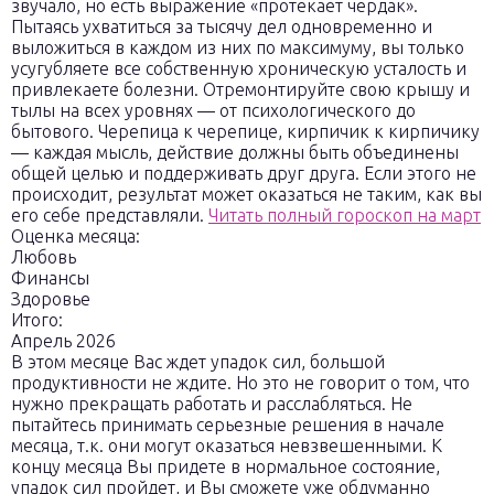
звучало, но есть выражение «протекает чердак».
Пытаясь ухватиться за тысячу дел одновременно и
выложиться в каждом из них по максимуму, вы только
усугубляете все собственную хроническую усталость и
привлекаете болезни. Отремонтируйте свою крышу и
тылы на всех уровнях — от психологического до
бытового. Черепица к черепице, кирпичик к кирпичику
— каждая мысль, действие должны быть объединены
общей целью и поддерживать друг друга. Если этого не
происходит, результат может оказаться не таким, как вы
его себе представляли.
Читать полный гороскоп на март
Оценка месяца:
Любовь
Финансы
Здоровье
Итого:
Апрель 2026
В этом месяце Вас ждет упадок сил, большой
продуктивности не ждите. Но это не говорит о том, что
нужно прекращать работать и расслабляться. Не
пытайтесь принимать серьезные решения в начале
месяца, т.к. они могут оказаться невзвешенными. К
концу месяца Вы придете в нормальное состояние,
упадок сил пройдет, и Вы сможете уже обдуманно