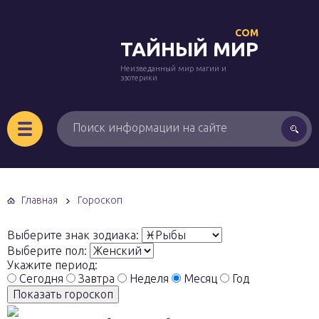
COM
ТАЙНЫЙ МИР
Неизведанный мир магии и
эзотерики
Главная
Гороскоп
Выберите знак зодиака:
Выберите пол:
Укажите период:
Сегодня
Завтра
Неделя
Месяц
Год
Показать гороскоп