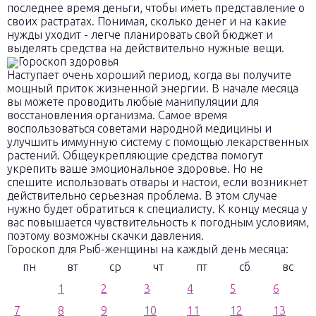
последнее время деньги, чтобы иметь представление о
своих растратах. Понимая, сколько денег и на какие
нужды уходит - легче планировать свой бюджет и
выделять средства на действительно нужные вещи.
Гороскоп здоровья
Наступает очень хороший период, когда вы получите
мощный приток жизненной энергии. В начале месяца
вы можете проводить любые манипуляции для
восстановления организма. Самое время
воспользоваться советами народной медицины и
улучшить иммунную систему с помощью лекарственных
растений. Общеукрепляющие средства помогут
укрепить ваше эмоциональное здоровье. Но не
спешите использовать отвары и настои, если возникнет
действительно серьезная проблема. В этом случае
нужно будет обратиться к специалисту. К концу месяца у
вас повышается чувствительность к погодным условиям,
поэтому возможны скачки давления.
Гороскоп для Рыб-женщины на каждый день месяца:
пн
вт
ср
чт
пт
сб
вс
1
2
3
4
5
6
7
8
9
10
11
12
13