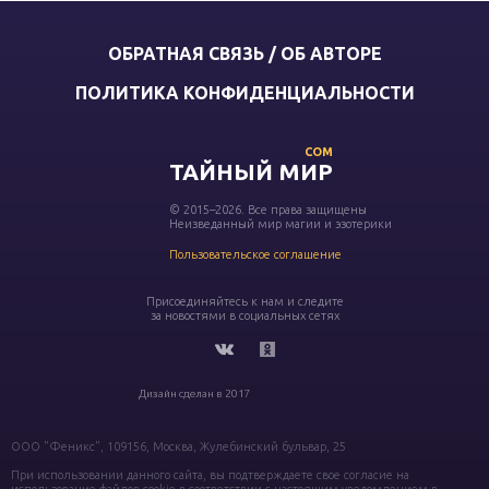
ОБРАТНАЯ СВЯЗЬ / ОБ АВТОРЕ
ПОЛИТИКА КОНФИДЕНЦИАЛЬНОСТИ
COM
ТАЙНЫЙ МИР
© 2015–2026. Все права защищены
Неизведанный мир магии и эзотерики
Пользовательское соглашение
Присоединяйтесь к нам и следите
за новостями в социальных сетях
Дизайн сделан в 2017
ООО "Феникс", 109156, Москва, Жулебинский бульвар, 25
При использовании данного сайта, вы подтверждаете свое согласие на