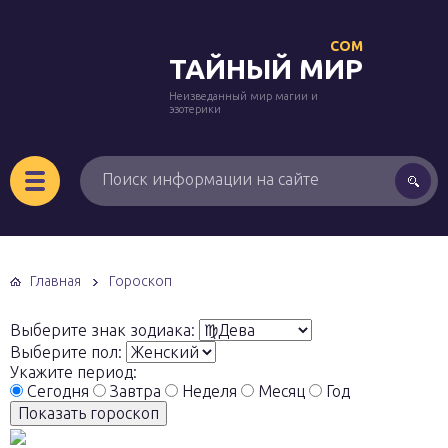
COM
ТАЙНЫЙ МИР
Неизведанный мир магии и
эзотерики
Главная
Гороскоп
Выберите знак зодиака:
Выберите пол:
Укажите период:
Сегодня
Завтра
Неделя
Месяц
Год
Показать гороскоп