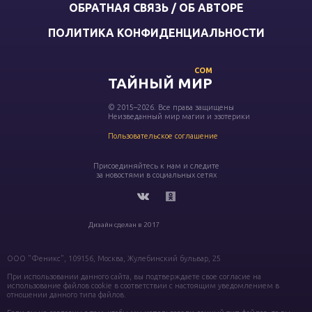
ОБРАТНАЯ СВЯЗЬ / ОБ АВТОРЕ
ПОЛИТИКА КОНФИДЕНЦИАЛЬНОСТИ
COM
ТАЙНЫЙ МИР
© 2015–2026. Все права защищены
Неизведанный мир магии и эзотерики
Пользовательское соглашение
Присоединяйтесь к нам и следите
за новостями в социальных сетях
Дизайн сделан в 2017
ООО "Феникс", 109156, Москва, Жулебинский бульвар, 25
При использовании данного сайта, вы подтверждаете свое согласие на
использование файлов cookie в соответствии с настоящим уведомлением в
отношении данного типа файлов.