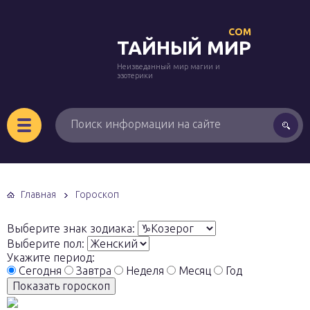
COM
ТАЙНЫЙ МИР
Неизведанный мир магии и
эзотерики
Главная
Гороскоп
Выберите знак зодиака:
Выберите пол:
Укажите период:
Сегодня
Завтра
Неделя
Месяц
Год
Показать гороскоп