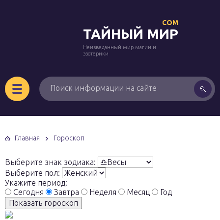
COM
ТАЙНЫЙ МИР
Неизведанный мир магии и
эзотерики
Главная
Гороскоп
Выберите знак зодиака:
Выберите пол:
Укажите период:
Сегодня
Завтра
Неделя
Месяц
Год
Показать гороскоп