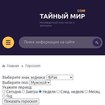
COM
ТАЙНЫЙ МИР
Неизведанный мир магии и
эзотерики
Главная
Гороскоп
Выберите знак зодиака:
Выберите пол:
Укажите период:
Сегодня
Завтра
Неделя
След. неделя
Месяц
Год
Показать гороскоп