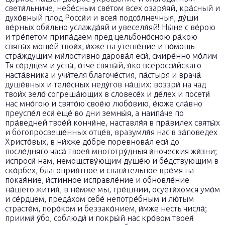
свети́льниче, небе́сным све́том всех озаря́яй, кра́сный и
духо́вный плод Росси́и и всея́ подсо́лнечныя, ду́ши
ве́рных оби́льно услажда́яй и увеселя́яй! Ны́не с ве́рою
и тре́петом припа́даем пред цельбоно́сною ра́кою
святы́х моще́й твои́х, и́хже на утеше́ние и по́мощь
стра́ждущим ми́лостивно дарова́л еси́, смире́нно мо́лим
Тя се́рдцем и усты́, о́тче святы́й, я́ко всеросси́йскаго
наста́вника и учи́теля благоче́стия, па́стыря и врача́
душе́вных и теле́сных неду́гов на́ших: воззри́ на чад
твои́х зело́ согреша́ющих в словесе́х и де́лех и посети́
нас мно́гою и свято́ю свое́ю любо́вию, е́юже сла́вно
преуспе́л еси́ еще́ во дни земны́я, а наипа́че по
пра́ведней твое́й кончи́не, наставля́я в пра́вилех святы́х
и богопросвеще́нных отце́в, вразумля́я нас в за́поведех
Христо́вых, в ни́хже до́бре поревнова́л еси́ до
после́дняго часа́ твоея́ многотру́дныя и́ноческия жи́зни;
испроси́ нам, немощству́ющим душе́ю и бе́дствующим в
ско́рбех, благоприя́тное и спаси́тельное вре́мя на
покая́ние, и́стинное исправле́ние и обновле́ние
на́шего жития́, в не́мже мы, гре́шнии, осуети́хомся умо́м
и се́рдцем, преда́хом себе́ непотре́бным и лю́тым
страсте́м, поро́ком и беззако́нием, и́мже несть числа́;
приими́ у́бо, соблюди́ и покры́й нас кро́вом твоея́