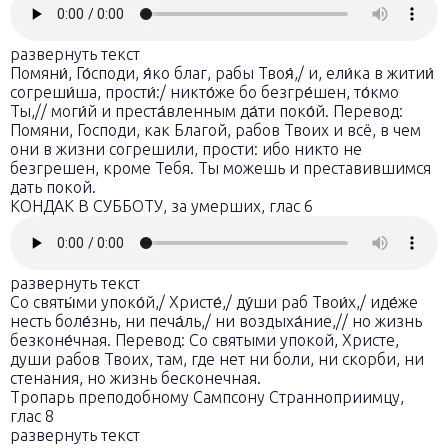
развернуть текст
Помяни́, Го́споди, я́ко благ, рабы Твоя́,/ и, ели́ка в житии́
согреши́ша, прости́:/ никто́же бо безгре́шен, то́кмо
Ты,// моги́й и преста́вленным да́ти поко́й. Перевод:
Помяни, Господи, как Благой, рабов Твоих и всё, в чем
они в жизни согрешили, прости: ибо никто не
безгрешен, кроме Тебя. Ты можешь и преставившимся
дать покой.
КОНДАК В СУББОТУ, за умерших, глас 6
развернуть текст
Со святы́ми упоко́й,/ Христе́,/ ду́ши раб Твои́х,/ иде́же
несть боле́знь, ни печа́ль,/ ни воздыха́ние,// но жизнь
безконе́чная. Перевод: Со святыми упокой, Христе,
души рабов Твоих, там, где нет ни боли, ни скорби, ни
стенания, но жизнь бесконечная.
Тропарь преподобному Сампсону Странноприимцу,
глас 8
развернуть текст