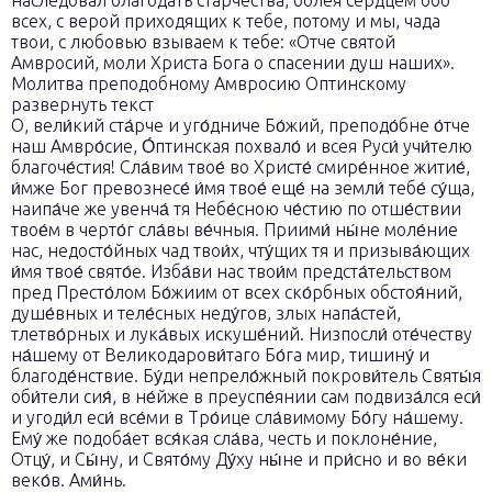
наследовал благодать старчества, болея сердцем обо
всех, с верой приходящих к тебе, потому и мы, чада
твои, с любовью взываем к тебе: «Отче святой
Амвросий, моли Христа Бога о спасении душ наших».
Молитва преподобному Амвросию Оптинскому
развернуть текст
О, вели́кий ста́рче и уго́дниче Бо́жий, преподо́бне о́тче
наш Амвро́сие, О́птинская похвало́ и всея Руси́ учи́телю
благоче́стия! Сла́вим твое́ во Христе́ смире́нное житие́,
и́мже Бог превознесе́ и́мя твое́ еще́ на земли́ тебе́ су́ща,
наипа́че же увенча́ тя Небе́сною че́стию по отше́ствии
твое́м в черто́г сла́вы ве́чныя. Приими́ ны́не моле́ние
нас, недосто́йных чад твои́х, чту́щих тя и призыва́ющих
и́мя твое́ свято́е. Изба́ви нас твои́м предста́тельством
пред Престо́лом Бо́жиим от всех ско́рбных обстоя́ний,
душе́вных и теле́сных неду́гов, злых напа́стей,
тлетво́рных и лука́вых искуше́ний. Низпосли́ оте́честву
на́шему от Великодарови́таго Бо́га мир, тишину́ и
благоде́нствие. Бу́ди непрело́жный покрови́тель Святы́я
оби́тели сия́, в не́йже в преуспе́янии сам подвиза́лся еси́
и угоди́л еси́ все́ми в Тро́ице сла́вимому Бо́гу на́шему.
Ему́ же подоба́ет вся́кая сла́ва, честь и поклоне́ние,
Отцу́, и Сы́ну, и Свято́му Ду́ху ны́не и при́сно и во ве́ки
веко́в. Ами́нь.