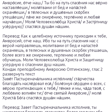
Амвро́сие, о́тче наш./ Ты бо на путь спасе́ния нас ве́рно
наставля́еши,/ моли́твами от бед и напа́стей
охраня́еши,/ в те́лесных и душе́вных ско́рбех
утеша́еши,/ па́че же смире́нию, терпе́нию и любви́
науча́еши./ Моли́ Человеколю́бца Христа́/ и Засту́пницу
усе́рдную// спасти́ся душа́м на́шим.
Перевод: Как к целебному источнику приходим к тебе,
Амвросий, отче наш. Ибо ты на путь спасения нас с
верой направляешь, молитвами от бед и напастей
охраняешь, в телесных и душевных скорбях утешаешь,
более всего же смирению, терпению и любви
обучаешь. Моли Человеколюбца Христа и Защитницу
усердную о спасении душ наших.
Кондак преподобному Амвросию Оптинскому, глас 2
развернуть текст
Заве́т Пастыренача́льника испо́лнив/ ста́рчества
благода́ть насле́довал еси́,/ боле́знуя се́рдцем о всех, с
ве́рою притека́ющих к тебе́,/ те́мже и мы, ча́да твоя́, с
любо́вию вопие́м ти:/ о́тче святы́й Амвро́сие,// моли́
Христа́ Бо́га спасти́ся душа́м на́шим.
Перевод: Завет Пастыреначальника исполнив, ты