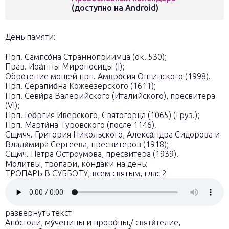
(доступно на Android)
День памяти:
Прп. Сампсо́на Странноприимца (ок. 530);
Прав. Иоа́нны Мироносицы (I);
Обре́тение мощей прп. Амвро́сия Оптинского (1998).
Прп. Серапио́на Кожеезерского (1611);
Прп. Севи́ра Валерийского (Италийского), пресвитера
(VI);
Прп. Гео́ргия Иверского, Святогорца (1065) (Груз.);
Прп. Марти́на Туровского (после 1146).
Сщмчч. Григория Никольского, Алекса́ндра Сидорова и
Влади́мира Сергеева, пресвитеров (1918);
Сщмч. Петра Остроумова, пресвитера (1939).
Молитвы, тропари, кондаки на день:
ТРОПАРЬ В СУББОТУ, всем святым, глас 2
развернуть текст
Апо́столи, му́ченицы и проро́цы,/ святи́телие,