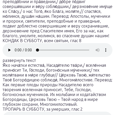
преподо́бнии и пра́веднии,/ до́бре по́двиг
соверши́вшии и ве́ру соблю́дшии,/ дерзнове́ние иму́ще
ко Спа́су,/ о нас Того́, я́ко Бла́га, моли́те,// спасти́ся,
мо́лимся, душа́м на́шим. Перевод: Апостолы, мученики
и пророки, святители, преподобные и праведные,
подвиг доблестно совершившие и веру сохранившие,
дерзновение пред Спасителем имея, Его за нас, как
благого, умолите, молимся, во спасение душам нашим!
КОНДАК В СУББОТУ, всем святым, глас 8
развернуть текст
Я́ко нача́тки естества́, Насади́телю тва́ри,/ вселе́нная
прино́сит Ти, Го́споди, богоно́сныя му́ченики;/ тех
моли́твами в ми́ре глубо́це// Це́рковь Твою́, жи́тельство
Твое́ Богоро́дицею соблюди́, Многоми́лостиве. Перевод:
Как первые плоды природы Насадителю всего
творения вселенная приносит, Тебе, Господи,
богоносных мучеников. Их мольбами и ходатайством
Богородицы, Церковь Твою – Твой народ в мире
глубоком сохрани, Многомилостивый.
ТРОПАРЬ В СУББОТУ, за умерших, глас 2