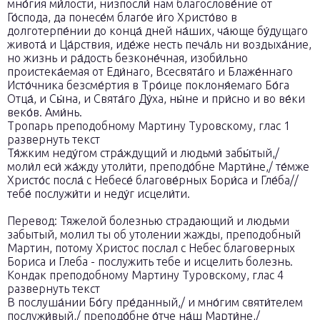
мно́гия ми́лости, низпосли́ нам благослове́ние от
Го́спода, да понесе́м благо́е и́го Христо́во в
долготерпе́нии до конца́ дней на́ших, ча́юще бу́дущаго
живота́ и Ца́рствия, иде́же несть печа́ль ни воздыха́ние,
но жизнь и ра́дость безконе́чная, изоби́льно
проистека́емая от Еди́наго, Всесвята́го и Блаже́ннаго
Исто́чника безсме́ртия в Тро́ице поклоня́емаго Бо́га
Отца́, и Сы́на, и Свята́го Ду́ха, ны́не и при́сно и во ве́ки
веко́в. Ами́нь.
Тропарь преподобному Мартину Туровскому, глас 1
развернуть текст
Тя́жким неду́гом стpа́ждущий и людьми́ забы́тый,/
моли́л еси́ жа́жду утоли́ти, пpеподо́бне Маpти́не,/ те́мже
Хpисто́с посла́ с Небесе́ благове́pных Боpи́са и Гле́ба//
тебе́ послужи́ти и неду́г исцели́ти.
Перевод: Тяжелой болезнью страдающий и людьми
забытый, молил ты об утолении жажды, преподобный
Мартин, потому Христос послал с Небес благоверных
Бориса и Глеба - послужить тебе и исцелить болезнь.
Кондак преподобному Мартину Туровскому, глас 4
развернуть текст
В послуша́нии Бо́гу пре́данный,/ и мно́гим святи́телем
послужи́вый,/ преподо́бне о́тче на́ш Марти́не,/