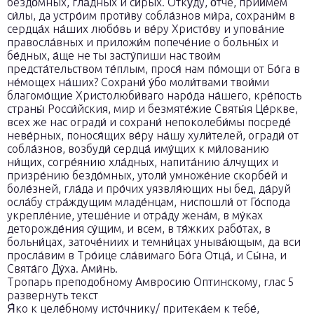
бездо́мных, гла́дных и си́рых. Отку́ду, о́тче, прии́мем
си́лы, да устро́им проти́ву собла́знов ми́ра, сохрани́м в
сердца́х на́ших любо́вь и ве́ру Христо́ву и упова́ние
правосла́вных и приложи́м попече́ние о больны́х и
бе́дных, а́ще не ты засту́пиши нас твои́м
предста́тельством те́плым, прося́ нам по́мощи от Бо́га в
не́мощех на́ших? Сохрани́ у́бо моли́твами твои́ми
благомо́щие Христолюби́ваго наро́да на́шего, кре́пость
страны́ Росси́йския, мир и безмяте́жие Святы́я Це́ркве,
всех же нас огради́ и сохрани́ непоколеби́мы посреде́
неве́рных, понося́щих ве́ру на́шу хули́телей, огради́ от
собла́знов, возбуди́ сердца́ иму́щих к ми́лованию
ни́щих, согре́янию хла́дных, напита́нию а́лчущих и
призре́нию бездо́мных, утоли́ умноже́ние скорбе́й и
боле́зней, гла́да и про́чих уязвля́ющих ны бед, да́руй
осла́бу стра́ждущим младе́нцам, ниспошли́ от Го́спода
укрепле́ние, утеше́ние и отра́ду жена́м, в му́ках
деторожде́ния су́щим, и всем, в тя́жких рабо́тах, в
больни́цах, заточе́ниих и темни́цах уныва́ющым, да вси
просла́вим в Тро́ице сла́вимаго Бо́га Отца́, и Сы́на, и
Свята́го Ду́ха. Ами́нь.
Тропарь преподобному Амвросию Оптинскому, глас 5
развернуть текст
Я́ко к целе́бному исто́чнику/ притека́ем к тебе́,