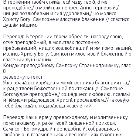
В терпе́нии твое́м стяжа́л еси́ мзду твою́, о́тче
преподо́бне,/ в моли́твах непреста́нно терпе́вый,/
ни́щия возлюби́вый и сия́ удовли́вый,/ но моли́ся
Христу́ Бо́гу, Сампсо́не ми́лостиве блаже́нне,// спасти́ся
душа́м на́шим.
Перевод: В терпении твоем обрел ты награду свою,
отче преподобный, в молитвах постоянно
пребывавший, нищих возлюбивший и им помогавший,
молись Христу Богу, Сампсон милостивый блаженный о
спасении душ наших.
Кондак преподобному Сампсону Странноприимцу, глас
8
развернуть текст
Я́ко врача́ всеизря́дна и моли́твенника благоприя́тна,/
к ра́це твое́й Боже́ственней притека́юще, Сампсо́не
Богому́дре преподо́бне,/ соше́дшеся любо́вию, псалмы́
и пе́сньми ра́дующеся, Христа́ прославля́ем,// такову́ю
тебе́ благода́ть подава́юща исцеле́ний.
Перевод: Как к врачу превосходному и молитвеннику
помогающему, к раке твоей священной приходя,
Сампсон Богомудрый преподобный, собравшись с
любовью, в псалмопениях и песнопениях духовных