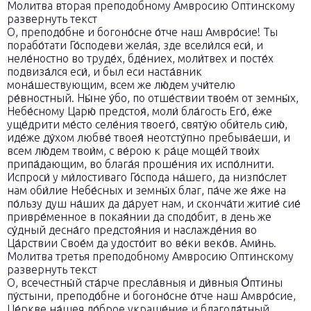
Молитва вторая преподобному Амвросию Оптинскому
развернуть текст
О, преподо́бне и богоно́сне о́тче наш Амвро́сие! Ты
порабо́тати Го́сподеви жела́я, зде всели́лся еси́, и
неле́ностно во труде́х, бде́ниех, моли́твех и посте́х
подвиза́лся еси́, и был еси наста́вник
мона́шествующим, всем же лю́дем учи́телю
ре́вностный. Ны́не у́бо, по отше́ствии твое́м от земны́х,
Небе́сному Царю́ предстоя́, моли́ бла́гость Его́, е́же
уще́дрити ме́сто селе́ния твоего́, святу́ю оби́тель сию́,
иде́же ду́хом любве́ твоея́ неотсту́пно пребыва́еши, и
всем лю́дем твои́м, с ве́рою к ра́це моще́й твои́х
припа́дающим, во блага́я проше́ния их испо́лнити.
Испроси́ у ми́лостиваго Го́спода на́шего, да низпо́слет
нам оби́лие Небе́сных и земны́х благ, па́че же я́же на
по́льзу душ на́ших да да́рует нам, и сконча́ти житие́ сие́
привре́менное в покая́нии да сподо́бит, в день же
су́дный десна́го предстоя́ния и наслажде́ния во
Ца́рствии Свое́м да удосто́ит во ве́ки веко́в. Ами́нь.
Молитва третья преподобному Амвросию Оптинскому
развернуть текст
О, всечестны́й ста́рче пресла́вныя и ди́вныя О́птины
пу́стыни, преподо́бне и богоно́сне о́тче наш Амвро́сие,
Це́ркве на́шея до́брое украше́ние и благода́тный