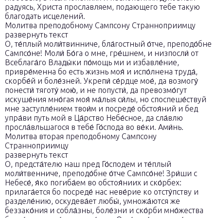
радуясь, Христа прославляем, подающего тебе такую
благодать исцелений.
Молитва преподобному Сампсону Странноприимцу
развернуть текст
О, те́плый моли́твинниче, бла́гостный о́тче, преподо́бне
Сампсо́не! Моли́ Бо́га о мне, гре́шнем, и низпосли́ от
Всеблага́го Влады́ки по́мощь ми и избавле́ние,
привре́менна бо есть жизнь моя́ и испо́лнена труда́,
скорбе́й и боле́зней. Укрепи́ се́рдце мое́, да возмогу́
понести́ тяготу́ мою́, и не попусти́, да превозмо́гут
искуше́ния мно́гая моя́ ма́лыя си́лы, но споспеше́ствуй
мне заступле́нием твои́м и посреде́ обстоя́ний и бед
упра́ви путь мой в Ца́рство Небе́сное, да сла́влю
просла́вльшагося в тебе́ Го́спода во ве́ки. Ами́нь.
Молитва вторая преподобному Сампсону
Странноприимцу
развернуть текст
О, предста́телю наш пред Го́сподем и те́плый
моли́твенниче, преподо́бне о́тче Сампсо́не! Зри́ши с
Небесе́, я́ко погиба́ем во обстоя́ниих и ско́рбех:
прилага́ется бо посреде́ нас неве́рие ко отсту́пству и
разделе́нию, оскудева́ет любы́, умножа́ются же
беззако́ния и собла́зны, боле́зни и ско́рби мно́жества