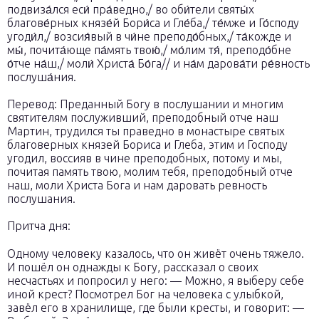
подвиза́лся еси́ пра́ведно,/ во оби́тели святы́х
благове́рных князе́й Бори́са и Гле́ба,/ те́мже и Го́споду
угоди́л,/ возсия́вый в чи́не преподо́бных,/ та́кожде и
мы́, почита́юще па́мять твою́,/ мо́лим тя́, преподо́бне
о́тче на́ш,/ моли́ Христа́ Бо́га// и на́м дарова́ти ре́вность
послуша́ния.
Перевод: Преданный Богу в послушании и многим
святителям послуживший, преподобный отче наш
Мартин, трудился ты праведно в монастыре святых
благоверных князей Бориса и Глеба, этим и Господу
угодил, воссияв в чине преподобных, потому и мы,
почитая память твою, молим тебя, преподобный отче
наш, моли Христа Бога и нам даровать ревность
послушания.
Притча дня:
Одному человеку казалось, что он живёт очень тяжело.
И пошёл он однажды к Богу, рассказал о своих
несчастьях и попросил у него: — Можно, я выберу себе
иной крест? Посмотрел Бог на человека с улыбкой,
завёл его в хранилище, где были кресты, и говорит: —