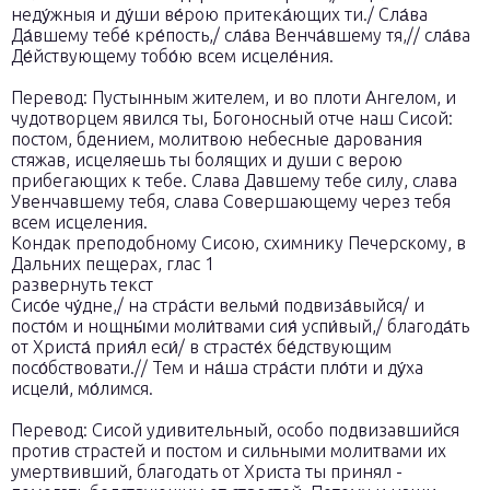
неду́жныя и ду́ши ве́рою притека́ющих ти./ Сла́ва
Да́вшему тебе́ кре́пость,/ сла́ва Венча́вшему тя,// сла́ва
Де́йствующему тобо́ю всем исцеле́ния.
Перевод: Пустынным жителем, и во плоти Ангелом, и
чудотворцем явился ты, Богоносный отче наш Сисой:
постом, бдением, молитвою небесные дарования
стяжав, исцеляешь ты болящих и души с верою
прибегающих к тебе. Слава Давшему тебе силу, слава
Увенчавшему тебя, слава Совершающему через тебя
всем исцеления.
Кондак преподобному Сисою, схимнику Печерскому, в
Дальних пещерах, глас 1
развернуть текст
Сисо́е чу́дне,/ на стра́сти вельми́ подвиза́выйся/ и
посто́м и нощны́ми моли́твами сия́ успи́вый,/ благода́ть
от Христа́ прия́л еси́/ в страсте́х бе́дствующим
посо́бствовати.// Тем и на́ша стра́сти пло́ти и ду́ха
исцели́, мо́лимся.
Перевод: Сисой удивительный, особо подвизавшийся
против страстей и постом и сильными молитвами их
умертвивший, благодать от Христа ты принял -