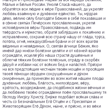
Ма́лыя и Бе́лыя Росси́и. Умоли́ Спаса́ на́шего, да
обратя́тся вси лю́дие к ве́ре Правосла́вней, да укрепя́т
любо́вь взаи́мную и духо́вное еди́нство. Ты, му́драя
де́во, ве́лию си́лу благода́ти Бо́жия в себе́ показа́вшая и
в со́мне святы́х Пече́рских просла́вленная, укрепи́
испове́дников ве́ры Правосла́вныя, пода́ждь им
тве́рдость и му́жество, обрати́ заблу́дших к покая́нию и
исправле́нию, сохрани́ всю страну́ на́шу от гла́да, тру́са,
пото́па, огня́, междоусо́бныя бра́ни и от всех враго́в
ви́димых и неви́димых. О, свята́я а́гнице Бо́жия, я́ко
име́яй дар мно́зи боле́зни цели́ти и от ко́зней враго́в
огражда́ти, исцели́ у́бо на́ша страсти́ душе́вныя и
облегчи́ тя́жкия боле́зни теле́сныя, отра́ду в скорбе́х
да́руй и изба́ви нас от вся́ких бед и напа́стей. При́зри
на вся предстоя́щия честны́м твои́м моще́м и прося́щия
твоея́ по́мощи се́рдцем сокруше́нным и ду́хом
смире́нным, да принесе́м во всем житии́ на́шем плоды́
духо́вныя: любо́вь, бла́гость, милосе́рдие, ве́ру,
кро́тость, воздержа́ние, да сподо́бимся жи́зни ве́чныя и
да любо́вию твое́ю огражда́еми пое́м просла́вльшему тя
Го́споду Иису́су Христу́, Ему́же подоба́ет вся́кая сла́ва и
честь со Безнача́льным Его́ Отце́м и с Пресвяты́м и
Животворя́щим Его́ Ду́хом, ны́не, и при́сно, и во ве́ки