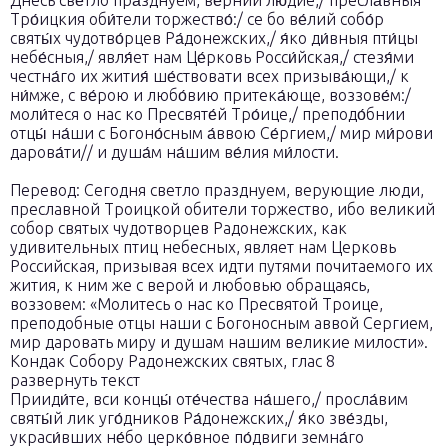
Днесь све́тло пра́зднуем, ве́рнии лю́дие,/ пресла́вныя
Тро́ицкия оби́тели торжество́:/ се бо ве́лий собо́р
святы́х чудотво́рцев Ра́донежских,/ я́ко ди́вныя пти́цы
небе́сныя,/ явля́ет нам Це́рковь Росси́йская,/ стезя́ми
честна́го их жития́ ше́ствовати всех призыва́ющи,/ к
ни́мже, с ве́рою и любо́вию притека́юще, воззове́м:/
моли́теся о нас ко Пресвяте́й Тро́ице,/ преподо́бнии
отцы́ на́ши с Богоно́сным а́ввою Се́ргием,/ мир ми́рови
дарова́ти// и душа́м на́шим ве́лия ми́лости.
Перевод: Сегодня светло празднуем, верующие люди,
преславной Троицкой обители торжество, ибо великий
собор святых чудотворцев Радонежских, как
удивительных птиц небесных, являет нам Церковь
Российская, призывая всех идти путями почитаемого их
жития, к ним же с верой и любовью обращаясь,
воззовем: «Молитесь о нас ко Пресвятой Троице,
преподобные отцы наши с Богоносным аввой Сергием,
мир даровать миру и душам нашим великие милости».
Кондак Собору Радонежских святых, глас 8
развернуть текст
Прииди́те, вси концы́ оте́чества на́шего,/ просла́вим
святы́й лик уго́дников Ра́донежских,/ я́ко зве́зды,
украси́вших не́бо церко́вное по́двиги земна́го