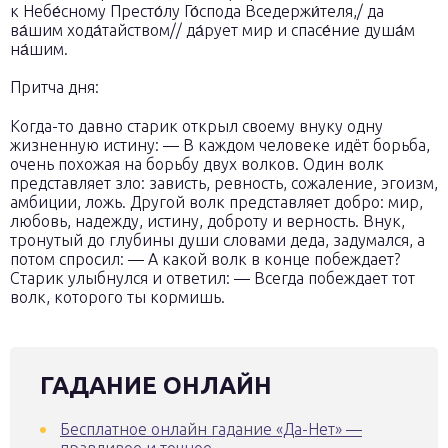
к Небе́сному Престо́лу Го́спода Вседержи́теля,/ да
ва́шим хода́тайством// да́рует мир и спасе́ние душа́м
на́шим.
Притча дня:
Когда-то давно старик открыл своему внуку одну
жизненную истину: — В каждом человеке идёт борьба,
очень похожая на борьбу двух волков. Один волк
представляет зло: зависть, ревность, сожаление, эгоизм,
амбиции, ложь. Другой волк представляет добро: мир,
любовь, надежду, истину, доброту и верность. Внук,
тронутый до глубины души словами деда, задумался, а
потом спросил: — А какой волк в конце побеждает?
Старик улыбнулся и ответил: — Всегда побеждает тот
волк, которого ты кормишь.
ГАДАНИЕ ОНЛАЙН
Бесплатное онлайн гадание «Да-Нет» —