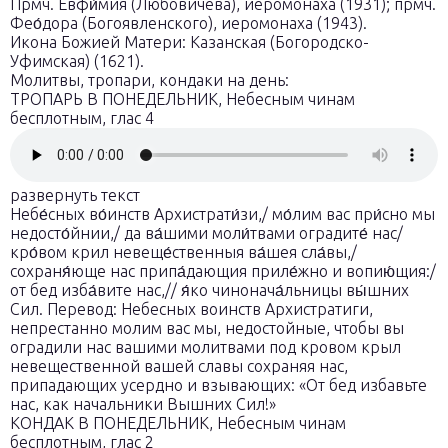
Прмч. Евфи́мия (Любовичева), иеромонаха (1931); прмч.
Фео́дора (Богоявленского), иеромонаха (1943).
Икона Божией Матери: Казанская (Богородско-
Уфимская) (1621).
Молитвы, тропари, кондаки на день:
ТРОПАРЬ В ПОНЕДЕЛЬНИК, Небесным чинам
бесплотным, глас 4
развернуть текст
Небе́сных во́инств Архистрати́зи,/ мо́лим вас при́сно мы
недосто́йнии,/ да ва́шими моли́твами оградите́ нас/
кро́вом крил невеще́ственныя ва́шея сла́вы,/
сохраня́юще нас пpипа́дающия приле́жно и вопию́щия:/
от бед изба́вите нас,// я́ко чинонача́льницы вы́шних
Сил. Перевод: Небесных воинств Архистратиги,
непрестанно молим вас мы, недостойные, чтобы вы
оградили нас вашими молитвами под кровом крыл
невещественной вашей славы сохраняя нас,
припадающих усердно и взывающих: «От бед избавьте
нас, как начальники Вышних Сил!»
КОНДАК В ПОНЕДЕЛЬНИК, Небесным чинам
бесплотным, глас 2