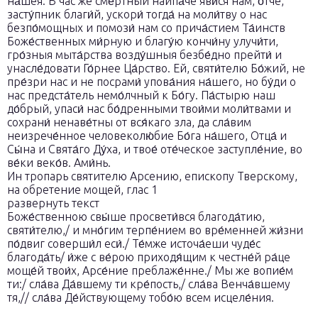
на́шея. В час же сме́ртный наипа́че яви́ся нам, о́тче,
засту́пник благи́й, ускори́ тогда́ на моли́тву о нас
безпо́мощных и помози́ нам со прича́стием Та́инств
Боже́ственных ми́рную и благу́ю кончи́ну улучи́ти,
гро́зныя мыта́рства возду́шныя безбе́дно прейти́ и
унасле́довати Го́рнее Ца́рство. Ей, святи́телю Бо́жий, не
пре́зри нас и не посрами́ упова́ния на́шего, но бу́ди о
нас предста́тель немо́лчный к Бо́гу. Па́стырю наш
до́брый, упаси́ нас бо́дренными твои́ми моли́твами и
сохрани́ ненаве́тны от вся́каго зла, да сла́вим
неизрече́нное человеколю́бие Бо́га на́шего, Отца́ и
Сы́на и Свята́го Ду́ха, и твое́ оте́ческое заступле́ние, во
ве́ки веко́в. Ами́нь.
Ин тропарь святителю Арсению, епископу Тверскому,
на обретение мощей, глас 1
развернуть текст
Боже́ственною свы́ше просвети́вся благода́тию,
святи́телю,/ и мно́гим терпе́нием во вре́менней жи́зни
по́двиг соверши́л еси́./ Те́мже источа́еши чуде́с
благода́ть/ и́же с ве́рою приходя́щим к честне́й ра́це
моще́й твои́х, Арсе́ние преблаже́нне./ Мы же вопие́м
ти:/ сла́ва Да́вшему ти кре́пость,/ сла́ва Венча́вшему
тя,// сла́ва Де́йствующему тобо́ю всем исцеле́ния.