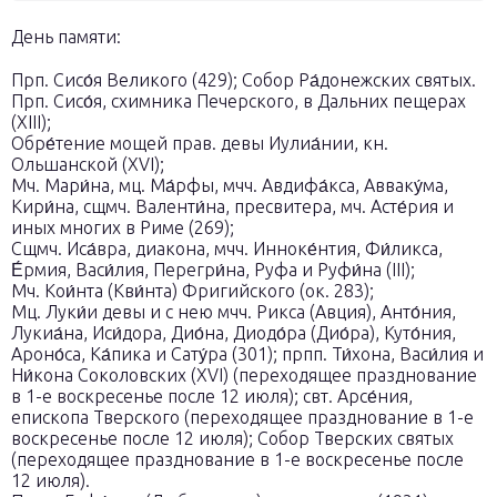
День памяти:
Прп. Сисо́я Великого (429); Собор Ра́донежских святых.
Прп. Сисо́я, схимника Печерского, в Дальних пещерах
(XIII);
Обре́тение мощей прав. девы Иулиа́нии, кн.
Ольшанской (XVI);
Мч. Мари́на, мц. Ма́рфы, мчч. Авдифа́кса, Авваку́ма,
Кири́на, сщмч. Валенти́на, пресвитера, мч. Асте́рия и
иных многих в Риме (269);
Сщмч. Иса́вра, диакона, мчч. Инноке́нтия, Фи́ликса,
Е́рмия, Васи́лия, Перегри́на, Руфа и Руфи́на (III);
Мч. Кои́нта (Кви́нта) Фригийского (ок. 283);
Мц. Луки́и девы и с нею мчч. Рикса (Авция), Анто́ния,
Лукиа́на, Иси́дора, Дио́на, Диодо́ра (Дио́ра), Куто́ния,
Ароно́са, Ка́пика и Сату́ра (301); прпп. Ти́хона, Васи́лия и
Ни́кона Соколовских (XVI) (переходящее празднование
в 1-е воскресенье после 12 июля); свт. Арсе́ния,
епископа Тверского (переходящее празднование в 1-е
воскресенье после 12 июля); Собор Тверских святых
(переходящее празднование в 1-е воскресенье после
12 июля).