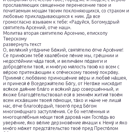
прославляющих священное перенесение твое и
почитаемым мощам твоим поклоняющихся, со страхом и
любовью прикладывающихся к ним. Да все
громогласно взываем к тебе: «Радуйся, Богомудрый
святитель Арсений, отче наш».
Молитва вторая святителю Арсению, епископу
Тверскому
развернуть текст
О, вели́кий уго́дниче Бо́жий, святи́телю о́тче Арсе́ние!
Се прино́сим тебе́ хвале́бное пе́ние мы, гре́шнии и
недосто́йнии ча́да твоя́, и велича́ем по́двиги и
доброде́тели твоя́, и мно́гую ми́лость твою́ ко всем с
ве́рою притека́ющим к оте́ческому твоему́ покро́ву.
Приими́ с любо́вию приноше́ние ве́ры и любве́ на́шея,
и принеси́ е́ Вседержи́телю Бо́гу, от Него́же нисхо́дит
вся́кое дая́ние бла́го и вся́кий дар соверше́нный, и
я́коже благоде́тельствовал еси́ в земне́м житии́ твое́м
всем иска́вшим твоея́ по́мощи, та́ко и ны́не не лиши́
нас, о́тче благосе́рдый, твоего́ пред Бо́гом
многомо́щнаго заступле́ния. Се бо нетле́нныя и
многоцеле́бныя мо́щи твоя́ дарова́ нам Госпо́дь во
увере́ние, я́ко ве́лие дерзнове́ние и́маши к Нему́ и я́ко
мно́го мо́жет предста́тельство твое́ пред Престо́лом