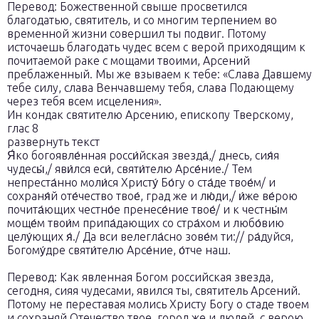
Перевод: Божественной свыше просветился
благодатью, святитель, и со многим терпением во
временной жизни совершил ты подвиг. Потому
источаешь благодать чудес всем с верой приходящим к
почитаемой раке с мощами твоими, Арсений
преблаженный. Мы же взываем к тебе: «Слава Давшему
тебе силу, слава Венчавшему тебя, слава Подающему
через тебя всем исцеления».
Ин кондак святителю Арсению, епископу Тверскому,
глас 8
развернуть текст
Я́ко богоявле́нная росси́йская звезда́,/ днесь, сия́я
чудесы́,/ яви́лся еси́, святи́телю Арсе́ние./ Тем
непреста́нно моли́ся Христу́ Бо́гу о ста́де твое́м/ и
сохраня́й оте́чество твое́, град же и лю́ди,/ и́же ве́рою
почита́ющих честно́е пренесе́ние твое́/ и к честны́м
моще́м твои́м припа́дающих со стра́хом и любо́вию
целу́ющих я́./ Да вси велегла́сно зове́м ти:// ра́дуйся,
Богому́дре святи́телю Арсе́ние, о́тче наш.
Перевод: Как явленная Богом российская звезда,
сегодня, сияя чудесами, явился ты, святитель Арсений.
Потому не переставая молись Христу Богу о стаде твоем
и сохраняй Отечество твое, город же и людей, с верою