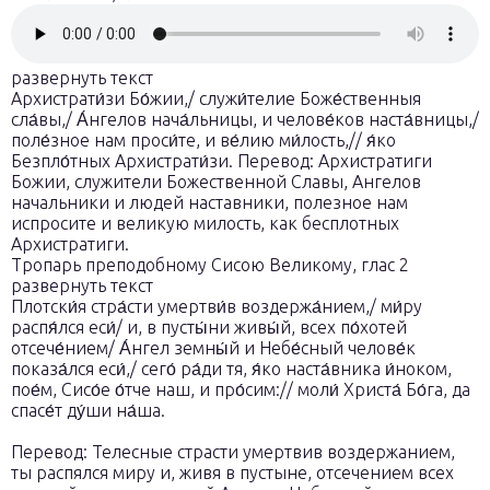
развернуть текст
Архистрати́зи Бо́жии,/ служи́телие Боже́ственныя
сла́вы,/ А́нгелов нача́льницы, и челове́ков наста́вницы,/
поле́зное нам проси́те, и ве́лию ми́лость,// я́ко
Безпло́тных Архистрати́зи. Перевод: Архистратиги
Божии, служители Божественной Славы, Ангелов
начальники и людей наставники, полезное нам
испросите и великую милость, как бесплотных
Архистратиги.
Тропарь преподобному Сисою Великому, глас 2
развернуть текст
Плотски́я стра́сти умертви́в воздержа́нием,/ ми́ру
распя́лся еси́/ и, в пусты́ни живы́й, всех по́хотей
отсече́нием/ А́нгел земны́й и Небе́сный челове́к
показа́лся еси́,/ сего́ ра́ди тя, я́ко наста́вника и́ноком,
пое́м, Сисо́е о́тче наш, и про́сим:// моли́ Христа́ Бо́га, да
спасе́т ду́ши на́ша.
Перевод: Телесные страсти умертвив воздержанием,
ты распялся миру и, живя в пустыне, отсечением всех