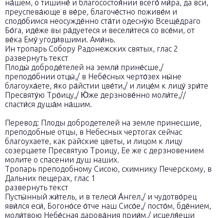
на́шем, о тишине́ и благосостоя́нии всего́ ми́ра, да вси,
преуспева́юще в ве́ре, благоче́стно поживе́м и
сподо́бимся неосужде́нно ста́ти одесну́ю Всеще́драго
Бо́га, иде́же вы ра́дуетеся и весели́теся со все́ми, от
ве́ка Ему́ угоди́вшими. Ами́нь.
Ин тропарь Собору Радонежских святых, глас 2
развернуть текст
Плоды́ доброде́телей на земли́ прине́сше,/
преподо́бнии отцы́,/ в Небе́сных черто́зех ны́не
благоуха́ете, я́ко ра́йстии цве́ти,/ и лице́м к лицу́ зри́те
Пресвяту́ю Тро́ицу,/ Ю́же дерзнове́нно моли́те,//
спасти́ся душа́м на́шим.
Перевод: Плоды добродетелей на земле принесшие,
преподобные отцы, в Небесных чертогах сейчас
благоухаете, как райские цветы, и лицом к лицу
созерцаете Пресвятую Троицу, Ее же с дерзновением
молите о спасении душ наших.
Тропарь преподобному Сисою, схимнику Печерскому, в
Дальних пещерах, глас 1
развернуть текст
Пусты́нный жи́тель, и в телеси́ А́нгел,/ и чудотво́рец
яви́лся еси́, Богоно́се о́тче наш Сисо́е,/ посто́м, бде́нием,
моли́твою Небе́сная дарова́ния прии́м,/ исцеля́еши