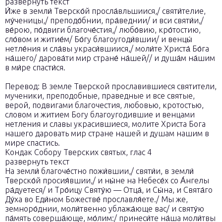
развернуть текст
И́же в земли́ Тверско́й просла́вльшиися,/ святи́телие,
му́ченицы,/ преподо́бнии, пра́веднии/ и вси святи́и,/
ве́рою, по́двиги благоче́стия,/ любо́вию, кро́тостию,
сло́вом и житие́м/ Бо́гу благоугоди́вшии/ и венцы́
нетле́ния и сла́вы украси́вшиися,/ моли́те Христа́ Бо́га
на́шего/ дарова́ти мир стране́ на́шей// и душа́м на́шим
в ми́ре спасти́ся.
Перевод: В земле Тверской прославившиеся святители,
мученики, преподобные, праведные и все святые,
верой, подвигами благочестия, любовью, кротостью,
словом и житием Богу благоугодившие и венцами
нетления и славы украсившиеся, молите Христа Бога
нашего даровать мир стране нашей и душам нашим в
мире спастись.
Кондак Собору Тверских святых, глас 4
развернуть текст
На земли́ благоче́стно пожи́вшии,/ святи́и, в земли́
Тверско́й просия́вшии,/ и ны́не на Небесе́х со А́нгелы
ра́дуетеся/ и Тро́ицу Святу́ю — Отца́, и Сы́на, и Свята́го
Ду́ха во Еди́ном Божестве́ прославля́ете./ Мы же,
земноро́днии, моли́твенно ублажа́юще вас/ и святу́ю
па́мять соверша́юще, мо́лим:/ принеси́те на́ша моли́твы