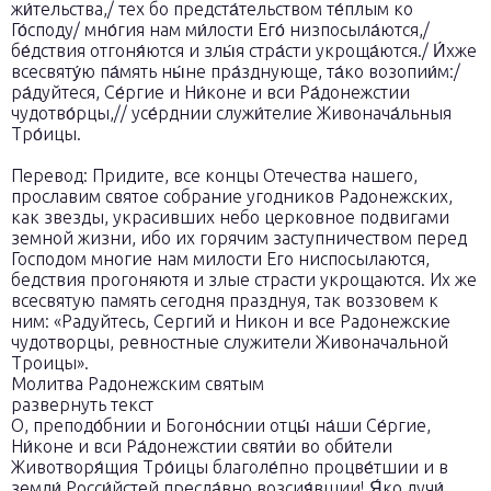
жи́тельства,/ тех бо предста́тельством те́плым ко
Го́споду/ мно́гия нам ми́лости Его́ низпосыла́ются,/
бе́дствия отгоня́ются и злы́я стра́сти укроща́ются./ И́хже
всесвяту́ю па́мять ны́не пра́зднующе, та́ко возопии́м:/
ра́дуйтеся, Се́ргие и Ни́коне и вси Ра́донежстии
чудотво́рцы,// усе́рднии служи́телие Живонача́льныя
Тро́ицы.
Перевод: Придите, все концы Отечества нашего,
прославим святое собрание угодников Радонежских,
как звезды, украсивших небо церковное подвигами
земной жизни, ибо их горячим заступничеством перед
Господом многие нам милости Его ниспосылаются,
бедствия прогоняютя и злые страсти укрощаются. Их же
всесвятую память сегодня празднуя, так воззовем к
ним: «Радуйтесь, Сергий и Никон и все Радонежские
чудотворцы, ревностные служители Живоначальной
Троицы».
Молитва Радонежским святым
развернуть текст
О, преподо́бнии и Богоно́снии отцы́ на́ши Се́ргие,
Ни́коне и вси Ра́донежстии святи́и во оби́тели
Животворя́щия Тро́ицы благоле́пно процве́тшии и в
земли́ Росси́йстей пресла́вно возсия́вшии! Я́ко лучи́