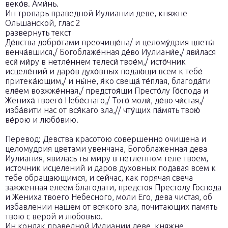
веко́в. Ами́нь.
Ин тропарь праведной Иулиании деве, княжне
Ольшанской, глас 2
развернуть текст
Де́вства добро́тами преочище́на/ и целому́дрия цветы́
венча́вшися,/ Богоблаже́нная де́во Иулиани́е,/ яви́лася
еси́ ми́ру в нетле́ннем телеси́ твое́м,/ исто́чник
исцеле́ний и даро́в духо́вных подаю́щи всем к тебе́
притека́ющим,/ и ны́не, я́ко свеща́ те́плая, благода́ти
еле́ем возжже́нная,/ предстоя́щи Престо́лу Го́спода и
Жениха́ твоего́ Небе́снаго,/ Того́ моли́, де́во чи́стая,/
изба́вити нас от вся́каго зла,// чту́щих па́мять твою́
ве́рою и любо́вию.
Перевод: Девства красотою совершенно очищена и
целомудрия цветами увенчана, Богоблаженная дева
Иулиания, явилась ты миру в нетленном теле твоем,
источник исцелений и даров духовных подавая всем к
тебе обращающимся, и сейчас, как горячая свеча
зажженная елеем благодати, предстоя Престолу Господа
и Жениха твоего Небесного, моли Его, дева чистая, об
избавлении нашем от всякого зла, почитающих память
твою с верой и любовью.
Ин кондак праведной Иулиании деве, княжне