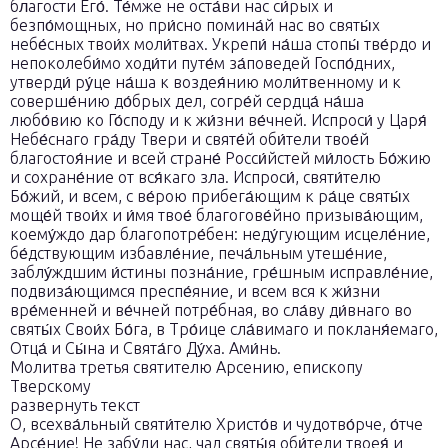
бл́агости Его́. Те́мже не оста́ви нас си́рых и
безпо́мощных, но при́сно помина́й нас во святы́х
небе́сных твои́х моли́твах. Укрепи́ на́ша стопы́ тве́рдо и
непоколеби́мо ходи́ти путе́м за́поведей Госпо́дних,
утверди́ ру́це на́ша к воздея́нию моли́твенному и к
соверше́нию до́брых дел, согре́й сердца́ на́ша
любо́вию ко Го́споду и к жи́зни ве́чней. Испроси́ у Царя́
Небе́снаго гра́ду Твери и святе́й оби́тели твое́й
благостоя́ние и всей стране́ Росси́йстей ми́лость Бо́жию
и сохране́ние от вся́каго зла. Испроси́, святи́телю
Бо́жий, и всем, с ве́рою прибега́ющим к ра́це святы́х
моще́й твои́х и и́мя твое́ благогове́йно призыва́ющим,
коему́ждо дар благопотре́бен: неду́гующим исцеле́ние,
бе́дствующим избавле́ние, печа́льным утеше́ние,
заблу́ждшим и́стины позна́ние, гре́шным исправле́ние,
подвиза́ющимся преспе́яние, и всем вся к жи́зни
вре́менней и ве́чней потре́бная, во сла́ву ди́внаго во
святы́х Свои́х Бо́га, в Тро́ице сла́вимаго и покланя́емаго,
Отца́ и Сы́на и Свята́го Ду́ха. Ами́нь.
Молитва третья святителю Арсению, епископу
Тверскому
развернуть текст
О, всехва́льный святи́телю Христо́в и чудотво́рче, о́тче
Арсе́ние! Не забу́ди нас, чад святы́я оби́тели твоея́ и