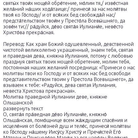
святы́х твои́х моще́й обре́тение, мо́лим тя,/ изве́стная
жела́ний на́ших хода́таице:/ принеси́ за нас моли́твы
твоя́ ко Го́споду/ и от вся́ких бед свобожда́й нас/
предста́тельством твои́м у Престо́ла Всевы́шняго, да
зове́м ти:// ра́дуйся, де́во свята́я Иулиани́е, неве́сто
Христо́ва прекра́сная.
Перевод: Как храм Божий одушевленный, девственной
чистотой великолепно украшенный, знаем тебя, святая
и праведная дева, княжна Иулиания, потому с любовью
празднуя святых твоих мощей обретение, молим тебя,
постоянная наших желаний посредница: «Принеси о нас
молитвы твои ко Господу и от всяких нас бед освободи
представительством твоим у Престола Всевышнего», да
взываем к тебе: «Радуйся, дева святая Иулиания,
невеста Христова прекрасная».
Молитва праведной Иулиании деве, княжне
Ольшанской
развернуть текст
О, свята́я пра́ведная де́во Иулиани́е, княжно́
Ольша́нская, помо́щнице всем жа́ждущим спасе́ния и
исцеле́ния от боле́зней душ и теле́с, принеси́ моли́твы
ко Го́споду на́шему Иису́су Христу́ и Пречи́стей Его́
Ма́тери и Присноде́ве Мари́и за вся наро́ды Вели́кия,