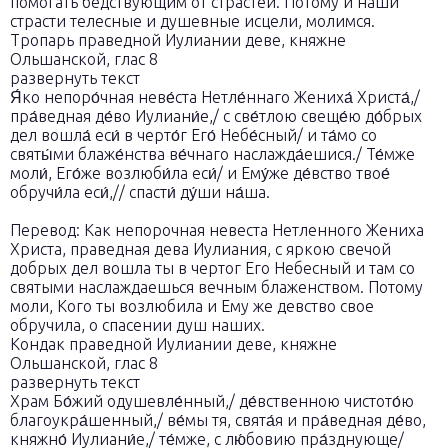
помогать бедствующим от страстей. Потому и наши
страсти телесные и душевные исцели, молимся.
Тропарь праведной Иулиании деве, княжне
Ольшанской, глас 8
развернуть текст
Я́ко непоро́чная неве́ста Нетле́ннаго Жениха́ Христа́,/
пра́ведная де́во Иулиани́е,/ с све́тлою свеще́ю до́брых
дел вошла́ еси́ в черто́г Его́ Небе́сный/ и та́мо со
святы́ми блаже́нства ве́чнаго наслажда́ешися./ Те́мже
моли́, Его́же возлюби́ла еси́/ и Ему́же де́вство твое́
обручи́ла еси́,// спасти́ ду́ши на́ша.
Перевод: Как непорочная невеста Нетленного Жениха
Христа, праведная дева Иулиания, с яркою свечой
добрых дел вошла ты в чертог Его Небесный и там со
святыми наслаждаешься вечным блаженством. Потому
моли, Кого ты возлюбила и Ему же девство свое
обручила, о спасении душ наших.
Кондак праведной Иулиании деве, княжне
Ольшанской, глас 8
развернуть текст
Храм Бо́жий одушевле́нный,/ де́вственною чистото́ю
благоукра́шенный,/ ве́мы тя, свята́я и пра́ведная де́во,
княжно́ Иулиани́е,/ те́мже, с лю́бовию пра́зднующе/