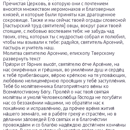
Пречистая Церковь, в которую они с почтением
вносятся множеством иеромонахов и благоверных
князей, и которые были приняты как драгоценное
сокровище. Также и мы сейчас твоей ограды словесной
[пастырский труд святителя] овцы, вокруг раки твоей
стоящие, с любовью воспеваем тебя: не забудь чад
твоих, отец, которых ты с мудростью собрал и полюбил,
чтобы мы взывали к тебе: радуйся, святитель Арсений,
пастырь и учитель наш.
Молитва святителю Арсению, епископу Тверскому
развернуть текст
При́зри от Го́рних высо́т, святи́телю о́тче Арсе́ние, на
нас смире́нных и гре́шных, во умиле́нии душ и серде́ц
к тебе́ прибега́ющих, ве́рою кре́пкою на тя упова́ющих,
любо́вию нелицеме́рною прося́щих у тебе́ заступле́ния.
Тебе́ бо моли́твенника благоприя́тнаго ве́мы ко
Всеми́лостивому Бо́гу. Проле́й о нас твоя́ святы́я
моли́твы и умоли́ Человеколю́бца Го́спода не погуби́ти
нас со беззако́нии на́шими, но обрати́ти нас к
покая́нию и исправле́нию, да про́чее вре́мя жития́
на́шего земна́го, не в рабо́те греху́ и страсте́м, но в
де́лании за́поведей Его́ святы́х и в благоче́стии
провожда́ем и со благо́ю наде́ждою дости́гнем кончи́ны