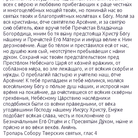
всех с ве́рою и любо́вию прибега́ющих к ра́це честны́х
и многоцеле́бных моще́й твои́х, но помина́й нас во
святы́х твои́х и благоприя́тных моли́твах к Бо́гу. Моли́ за
вся христиа́ны, о́тче святи́телю Арсе́ние, и за святу́ю
сию́ оби́тель, ю́же вручи́ тебе́ Пречи́стая Влады́чица
Богоро́дица, мним бо тя вы́ну предстоя́ща Христу́ Бо́гу
на́шему и Пречи́стей Его́ Ма́тери и иму́ща ве́лие к Ним
дерзнове́ние. А́ще бо те́лом и преста́вился еси́ от нас,
но душе́ю жив сый, неотсту́пен пребыва́еши с на́ми
ду́хом. Сохраня́ нас твои́м предста́тельством пред
Престо́лом Небе́снаго Царя́ от ко́зней вра́жиих, от
собла́знов ми́ра, во зле лежа́щаго, и от вся́кия ско́рби и
ну́жды. О преблаги́й па́стырю и учи́телю нaш, о́тче
Арсе́ние! К тебе́ припа́даем и тебе́ мо́лимся, моли́ся
всеси́льному Бо́гу о по́льзе душ на́ших, и испроси́ нам
вре́мя на покая́ние, да очи́стившеся от вся́кия скве́рны
грехо́вныя, Небе́сному Ца́рствию насле́дники
сподо́бимся бы́ти со все́ми пра́ведными, от ве́ка
угоди́вшими Го́споду на́шему Иису́су Христу́, Ему́же
подоба́ет вся́кая сла́ва, честь и поклоне́ние со
Безнача́льным Его́ Отце́м и с Пресвяты́м Ду́хом, ны́не и
при́сно и во ве́ки веко́в. Ами́нь.
Тропарь Собору Тверских святых, глас 4