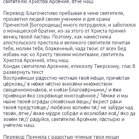
святи́телю Хpисто́в Аpсе́ние, о́тче наш.
Перевод: Благочестиво пребывая в чине святителя,
просветил людей своим учением и для храма
Пречистой [Богородицы] много потрудился, и заботился
о монашеской братии, из-за этого от Христа принял
венец твоей паствы. Поэтому, как наместника
апостольского престола и великого святителя почитая
тебя, молим тебя, блаженный, чада твои: от всех бед
избавь нас ко Христу твоими молитвами, святитель
Христов Арсений, отец наш.
Кондак святителю Арсению, епископу Тверскому, глас 8
развернуть текст
Восприе́мши ра́достно честны́я твоя́ мо́щи, пречи́стая
це́рковь,/ в ню́же че́стно вноси́ми мно́жеством
священномона́хов, и кня́зи благове́рными,/ и я́же
прие́мши я́ко сокро́вище многоце́нное./ Те́мже и мы
ны́не твоея́ огра́ды слове́сныя о́вцы,/ о́крест ра́ки
твоея́ предстоя́ще,/ любе́зно вопие́м ти́:/ не забу́ди чад
твои́х, о́тче,/ и́хже му́дре собра́л и возлюби́л еси́,/ я́ко да
зове́м ти́:// ра́дуйся, святи́телю Арсе́ние, па́стырю и
учи́телю наш.
Перевод: Приняла с радостью чтимые твои мощи