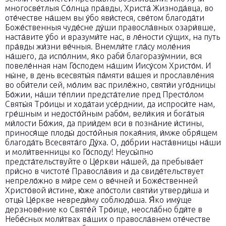
многосве́тлыя Со́лнца пра́вды, Христа́ Жизнода́вца, во
оте́честве на́шем вы у́бо яви́стеся, све́том благода́ти
Боже́ственныя чуде́сне ду́ши правосла́вных озари́вше,
наста́вите у́бо и вразуми́те нас, в ле́ности су́щих, на путь
пра́вды жи́зни ве́чныя. Внемли́те гла́су моле́ния
на́шего, да испо́лним, я́ко раби́ благоразу́мнии, вся
повеле́нная нам Го́сподем на́шим Иису́сом Христо́м. И
ны́не, в день всесвяты́я па́мяти ва́шея и прославле́ния
во оби́тели сей, мо́лим вас приле́жно, святи́и уго́дницы
Бо́жии, на́ши те́плии предста́телие пред Престо́лом
Святы́я Тро́ицы и хода́таи усе́рднии, да испроси́те нам,
гре́шным и недосто́йным рабо́м, вели́кия и бога́тыя
ми́лости Бо́жия, да прии́дем вси в позна́ние и́стины,
принося́ще плоды́ досто́йныя покая́ния, и́мже обря́щем
благода́ть Всесвята́го Ду́ха. О, до́брии наста́вницы на́ши
и моли́твенницы ко Го́споду! Неусы́пно
предста́тельствуйте о Це́ркви на́шей, да пребыва́ет
при́сно в чистоте́ Правосла́вия и да свиде́тельствует
непрело́жно в ми́ре сем о ве́чней и Боже́ственней
Христо́вой и́стине, ю́же апо́столи святи́и утверди́ша и
отцы́ Це́ркве невреди́му соблюдо́ша. Я́ко иму́ще
дерзнове́ние ко Святе́й Тро́ице, неосла́бно бди́те в
Небе́сных моли́твах ва́ших о правосла́внем оте́честве