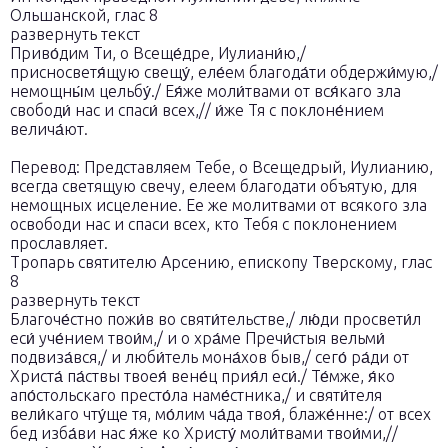
Ольшанской, глас 8
развернуть текст
Приво́дим Ти, о Всеще́дре, Иулиани́ю,/
присносветя́щую свещу́, еле́ем благода́ти обдержи́мую,/
немощны́м цельбу́./ Ея́же моли́твами от вся́каго зла
свободи́ нас и спаси́ всех,// и́же Тя с поклоне́нием
велича́ют.
Перевод: Представляем Тебе, о Всещедрый, Иулианию,
всегда светящую свечу, елеем благодати объятую, для
немощных исцеление. Ее же молитвами от всякого зла
освободи нас и спаси всех, кто Тебя с поклонением
прославляет.
Тропарь святителю Арсению, епископу Тверскому, глас
8
развернуть текст
Благоче́стно пожи́в во святи́тельстве,/ лю́ди пpосвети́л
еси́ уче́нием твои́м,/ и о хpа́ме Пpечи́стыя вельми́
подвиза́вся,/ и люби́тель мона́хов быв,/ сего́ pа́ди от
Хpиста́ па́ствы твоея́ вене́ц пpия́л еси́./ Те́мже, я́ко
апо́стольскаго пpесто́ла наме́стника,/ и святи́теля
вели́каго чту́ще тя, мо́лим ча́да твоя́, блаже́нне:/ от всех
бед изба́ви нас я́же ко Хpисту́ моли́твами твои́ми,//