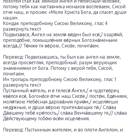
похотей стал как земной Ангел и Небесный человек,
потому тебя как наставника монахов воспеваем, Сисой
отче наш, и просим: «Моли Христа Бога, да спасет души
наши».
Кондак преподобному Сисою Великому, глас 4
развернуть текст
Подвиза́вся, А́нгел на земли́ ви́ден был еси́,/ озаря́яй,
преподо́бне, помышле́ния ве́рных Богозна́меньми
всегда́.// Те́мже тя ве́рою, Сисо́е, почита́ем.
Перевод: Подвизавшись, ты был как ангел на земле,
всегда просветляя, преподобный, разум верующих
знамениями от Бога. Потому с верой тебя, Сисой,
почитаем.
Ин тропарь преподобному Сисою Великому, глас 1
развернуть текст
Пусты́нный жи́тель, и в телеси́ А́нгел,/ и чудотво́рец
яви́лся еси́, Богоно́се о́тче наш Сисо́е,/ посто́м, бде́нием,
моли́твою Небе́сная дарова́ния прии́м,/ исцеля́еши
неду́жныя, и ду́ши ве́рою притека́ющих ти́./ Сла́ва
Да́вшему тебе́ кре́пость,/ сла́ва Венча́вшему тя,// сла́ва
Де́йствующему тобо́ю все́м исцеле́ния.
Перевод: Пустынным жителем, и во плоти Ангелом, и