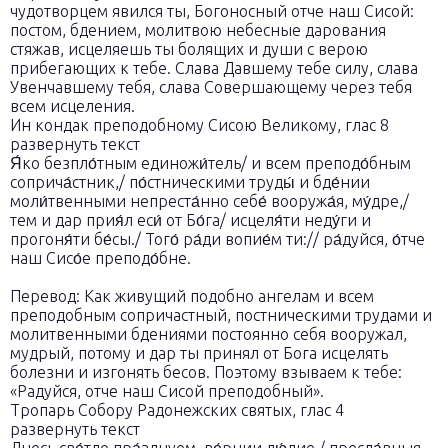
чудотворцем явился ты, Богоносный отче наш Сисой:
постом, бдением, молитвою небесные дарования
стяжав, исцеляешь ты болящих и души с верою
прибегающих к тебе. Слава Давшему тебе силу, слава
Увенчавшему тебя, слава Совершающему через тебя
всем исцеления.
Ин кондак преподобному Сисою Великому, глас 8
развернуть текст
Я́ко безпло́тным единожи́тель/ и всем преподо́бным
соприча́стник,/ по́стническими труды́ и бде́нии
моли́твенными непреста́нно себе́ вооружа́я, му́дре,/
тем и дар прия́л еси́ от Бо́га/ исцеля́ти неду́ги и
прогоня́ти бе́сы./ Того́ ра́ди вопие́м ти:// ра́дуйся, о́тче
наш Сисо́е преподо́бне.
Перевод: Как живущий подобно ангелам и всем
преподобным сопричастный, постническими трудами и
молитвенными бдениями постоянно себя вооружал,
мудрый, потому и дар ты принял от Бога исцелять
болезни и изгонять бесов. Поэтому взываем к тебе:
«Радуйся, отче наш Сисой преподобный».
Тропарь Собору Радонежских святых, глас 4
развернуть текст