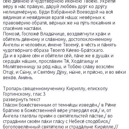
се́ю ди́вною и чудотво́рною ико́ною Твое́ю. Укрепи́
ве́ру в на́с пра́вую, да́руй любо́вь дру́г ко дру́гу
нелицеме́рную. Бу́ди Взбра́нной Воеводой на вся́
ви́димая и неви́димая враги́ на́ша: неве́рных к
правове́рию обрати́, ве́рных же на пу́ть покая́ния и
спасе́ния наста́ви.
Помози́, Госпоже́ Влады́чице, воздви́гнути хра́м и
оби́тель ди́вному и сла́вному, достопоклоняемому
А́нгелы и челове́ки, и́мене Твоему́, в че́сть и па́мять
чудотво́рнаго о́браза Твоего́ Ки́ево-Бра́тскаго.
Да и в хра́ме се́м и оби́тели се́й, па́че же в душа́х и
сердца́х на́ших, просла́вим Тя́, Хода́таицу и
Моли́твенницу за ро́д на́ш, и Тобо́ю сла́ву возсле́м
Отцу́, и Сы́ну, и Свято́му Ду́ху, ны́не, и при́сно, и во ве́ки
веко́в. Ами́нь.
Тропарь священномученику Кириллу, епископу
Гортинскому, глас 3
развернуть текст
Гла́сом боже́ственным от темни́цы изведе́н,/ в Ри́ме
бра́тию в боже́ственней ве́ре утверди́л еси́,/ и, от
А́нгела глаго́лы прии́м о святи́тельстей па́стве,/ во
страда́нии свое́м па́ки гла́су с Небесе́ сподо́бися,/
богоповеле́нный святи́телю и страда́льче Кири́лле,//