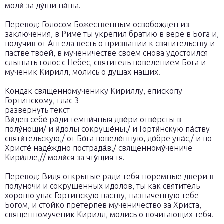
моли́ за ду́ши на́ша.
Перевод: Голосом Божественным освобожден из
заключения, в Риме ты укрепил братию в вере в Бога и,
получив от Ангела весть о призвании к святительству и
пастве твоей, в мученичестве своем снова удостоился
слышать голос с Небес, святитель повелением Бога и
мученик Кирилл, молись о душах наших.
Кондак священномученику Кириллу, епископу
Гортинскому, глас 3
развернуть текст
Ви́дев себе́ ра́ди темни́чныя две́ри отве́рсты в
полу́нощи/ и и́долы сокруше́ны,/ и Горти́нскую па́ству
святи́тельскую,/ от Бо́га повеле́нную, до́бре упа́с,/ и по
Христе́ наде́ждно пострада́в,/ священному́чениче
Кири́лле,// моли́ся за чту́щия тя.
Перевод: Видя открытые ради тебя тюремные двери в
полуночи и сокрушенных идолов, ты как святитель
хорошо упас Гортинскую паству, назначенную тебе
Богом, и стойко претерпев мученичество за Христа,
священномученик Кирилл, молись о почитающих тебя.