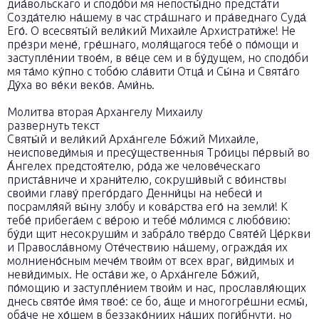
диа́вольскаго и сподо́би мя непосты́дно предста́ти
Созда́телю на́шему в час стра́шнаго и пра́веднаго Суда́
Его́. О всесвяты́й вели́кий Михаи́ле Архистрати́же! Не
пре́зри мене́, гре́шнаго, моля́щагося тебе́ о по́мощи и
заступле́нии твое́м, в ве́це сем и в бу́дущем, но сподо́би
мя та́мо ку́пно с тобо́ю сла́вити Отца́ и Сы́на и Свята́го
Ду́ха во ве́ки веко́в. Ами́нь.
Молитва вторая Архангелу Михаилу
развернуть текст
Святы́й и вели́кий Арха́нгеле Бо́жий Михаи́ле,
неисповеди́мыя и пресу́щественныя Тро́ицы пе́рвый во
А́нгелех предстоя́телю, ро́да же челове́ческаго
приста́вниче и храни́телю, сокруши́вый с во́инствы
свои́ми главу́ прего́рдаго Денни́цы на небеси́ и
посрамля́яй вы́ну зло́бу и кова́рства его́ на земли́! К
тебе́ прибега́ем с ве́рою и тебе́ мо́лимся с любо́вию:
бу́ди щит несокруши́м и забра́ло тве́рдо Святе́й Це́ркви
и Правосла́вному Оте́чествию на́шему, огражда́я их
молниено́сным мече́м твои́м от всех враг, ви́димых и
неви́димых. Не оста́ви же, о Арха́нгеле Бо́жий,
по́мощию и заступле́нием твои́м и нас, прославля́ющих
днесь свято́е и́мя твое́: се бо, а́ще и многогре́шни есмы́,
оба́че не хо́щем в беззако́ниих на́ших поги́бнути, но