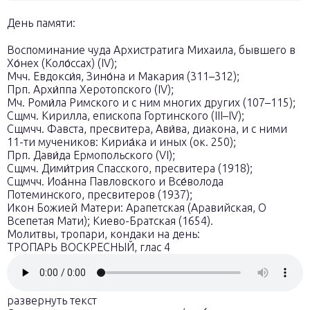
День памяти:
Воспоминание чуда Архистратига Михаила, бывшего в
Хо́нех (Коло́ссах) (IV);
Мчч. Евдокси́я, Зино́на и Макария (311–312);
Прп. Архи́ппа Херотопского (IV);
Мч. Роми́ла Римского и с ним многих других (107–115);
Сщмч. Кирилла, епископа Гортинского (III–IV);
Сщмчч. Фавста, пресвитера, Ави́ва, диакона, и с ними
11-ти мучеников: Кириа́ка и иных (ок. 250);
Прп. Дави́да Ермопольского (VI);
Сщмч. Дими́трия Спасского, пресвитера (1918);
Сщмчч. Иоа́нна Павловского и Все́волода
Потеминского, пресвитеров (1937);
Икон Божией Матери: Арапетская (Аравийская, О
Всепетая Мати); Киево-Братская (1654).
Молитвы, тропари, кондаки на день:
ТРОПАРЬ ВОСКРЕСНЫЙ, глас 4
развернуть текст