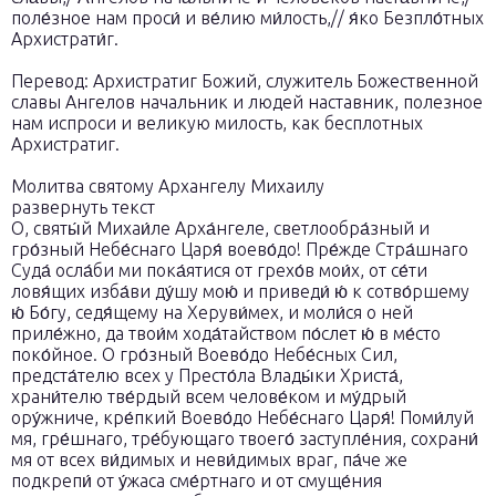
поле́зное нам проси́ и ве́лию ми́лость,// я́ко Безпло́тных
Архистрати́г.
Перевод: Архистратиг Божий, служитель Божественной
славы Ангелов начальник и людей наставник, полезное
нам испроси и великую милость, как бесплотных
Архистратиг.
Молитва святому Архангелу Михаилу
развернуть текст
О, святы́й Михаи́ле Арха́нгеле, светлообра́зный и
гро́зный Небе́снаго Царя́ воево́до! Пре́жде Стра́шнаго
Суда́ осла́би ми пока́ятися от грехо́в мои́х, от се́ти
ловя́щих изба́ви ду́шу мою́ и приведи́ ю́ к сотво́ршему
ю́ Бо́гу, седя́щему на Херуви́мех, и моли́ся о ней
приле́жно, да твои́м хода́тайством по́слет ю́ в ме́сто
поко́йное. О гро́зный Воево́до Небе́сных Сил,
предста́телю всех у Престо́ла Влады́ки Христа́,
храни́телю тве́рдый всем челове́ком и му́дрый
ору́жниче, кре́пкий Воево́до Небе́снаго Царя́! Поми́луй
мя, гре́шнаго, тре́бующаго твоего́ заступле́ния, сохрани́
мя от всех ви́димых и неви́димых враг, па́че же
подкрепи́ от у́жаса сме́ртнаго и от смуще́ния