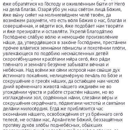
е́же обрати́тися ко Го́споду и оживле́нным бы́ти от Него́
на дела́ блага́я. Озари́ у́бо ум наш све́том лица́ Бо́жия,
и́же вы́ну сия́ет на молниеви́днем челе́ твое́м, да
возмо́жем разуме́ти, что есть во́ля Бо́жия о нас, блага́я и
соверше́нная, и ве́дети вся, я́же подоба́ет нам твори́ти
и я́же презира́ти и оставля́ти. Укрепи́ благода́тию
Госпо́днею сла́бую во́лю и немощно́е произволе́ние
на́ше, да, утверди́вшеся в зако́не Госпо́днем, преста́нем
про́чее вла́ятися земны́ми по́мыслы и похоте́нии пло́ти,
увлека́ющеся по подо́бию несмы́сленных дете́й
скороги́бнущими красо́тами ми́ра сего́, я́ко ра́ди
тле́ннаго и земна́го безу́мне забыва́ти ве́чная и
небе́сная. Над все́ми же си́ми испроси́ нам свы́ше дух
и́стиннаго покая́ния, нелицеме́рную печа́ль по Бо́зе и
сокруше́ние о гресе́х на́ших, да остаю́щее нам число́
дний вре́меннаго живота́ на́шего иждиве́м не во
угожде́нии чу́вств и рабо́те страсте́м на́шим, но во
изглажде́нии зол, соде́янных на́ми, слеза́ми ве́ры и
сокруше́ния серде́чнаго, по́двигами чистоты́ и святы́ми
дела́ми милосе́рдия. Егда́ же прибли́зится час
оконча́ния на́шего, освобожде́ния от уз бре́ннаго сего́
телесе́, не оста́ви нас, Арха́нгеле Бо́жий, беззащи́тных
проти́ву духо́в зло́бы поднебе́сных, обы́кших