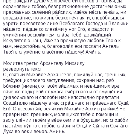
прегражда́ти душе́ челове́честей восхо́д в го́рняя, да,
охраняя́еми тобо́ю, безпреткнове́нне дости́гнем о́ных
пресла́вных селе́ний ра́йских, иде́же не́сть печа́ль, ни
воздыха́ние, но жизнь безконе́чная, и, сподо́бльшеся
узре́ти пресве́тлое лице́ Всеблага́го Го́спода и Влады́ки
на́шего, па́дше со слеза́ми у ног Его́, в ра́дости и
умиле́нии воскли́кнем: сла́ва Тебе́, дража́йший
Искупи́телю наш, И́же за премно́гую любо́вь Твою́ к
нам, недосто́йным, благоволи́л еси́ посла́ти А́нгелы
Твоя́ в служе́ние спасе́нию на́шему! Ами́нь.
Молитва третья Архангелу Михаилу
развернуть текст
О, святы́й Михаи́ле Арха́нгеле, поми́луй нас, гре́шных,
тре́бующих твоего́ заступле́ния, сохрани́ нас, раб
Бо́жиих (имена), от все́х ви́димых и неви́димых враг,
па́че же подкрепи́ от у́жаса сме́ртнаго и от смуще́ния
диа́вольскаго и сподо́би нас непосты́дно предста́ти
Созда́телю на́шему в час стра́шнаго и пра́веднаго Суда́
Его́. О всесвяты́й, вели́кий Михаи́ле Архистрати́же! Не
пре́зри нас, гре́шных, моля́щихся тебе́ о по́мощи и
заступле́нии твое́м в ве́це сем и в бу́дущем, но сподо́би
нас та́мо ку́пно с тобо́ю сла́вити Отца́ и Сы́на и Свята́го
Ду́ха во ве́ки веко́в. Аминь.