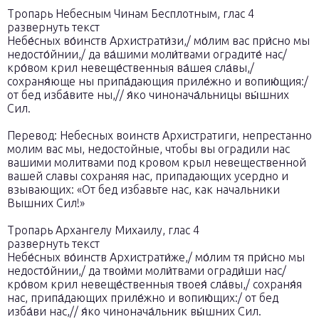
Тропарь Небесным Чинам Бесплотным, глас 4
развернуть текст
Небе́сных во́инств Архистрати́зи,/ мо́лим вас при́сно мы
недосто́йнии,/ да ва́шими моли́твами оградите́ нас/
кро́вом крил невеще́ственныя ва́шея сла́вы,/
сохраня́юще ны пpипа́дающия приле́жно и вопию́щия:/
от бед изба́вите ны,// я́ко чинонача́льницы вы́шних
Сил.
Перевод: Небесных воинств Архистратиги, непрестанно
молим вас мы, недостойные, чтобы вы оградили нас
вашими молитвами под кровом крыл невещественной
вашей славы сохраняя нас, припадающих усердно и
взывающих: «От бед избавьте нас, как начальники
Вышних Сил!»
Тропарь Архангелу Михаилу, глас 4
развернуть текст
Небе́сных во́инств Архистрати́же,/ мо́лим тя при́сно мы
недосто́йнии,/ да твои́ми моли́твами огради́ши нас/
кро́вом крил невеще́ственныя твоея́ сла́вы,/ сохраня́я
нас, припа́дающих приле́жно и вопию́щих:/ от бед
изба́ви нас,// я́ко чинонача́льник вы́шних Сил.