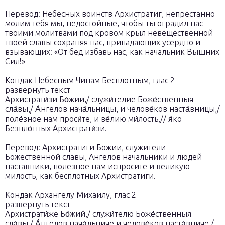
Перевод: Небесных воинств Архистратиг, непрестанно
молим тебя мы, недостойные, чтобы ты оградил нас
твоими молитвами под кровом крыл невещественной
твоей славы сохраняя нас, припадающих усердно и
взывающих: «От бед избавь нас, как начальник Вышних
Сил!»
Кондак Небесным Чинам Бесплотным, глас 2
развернуть текст
Архистрати́зи Бо́жии,/ служи́телие Боже́ственныя
сла́вы,/ А́нгелов нача́льницы, и челове́ков наста́вницы,/
поле́зное нам проси́те, и ве́лию ми́лость,// я́ко
Безпло́тных Архистрати́зи.
Перевод: Архистратиги Божии, служители
Божественной славы, Ангелов начальники и людей
наставники, полезное нам испросите и великую
милость, как бесплотных Архистратиги.
Кондак Архангелу Михаилу, глас 2
развернуть текст
Архистрати́же Бо́жий,/ служи́телю Боже́ственныя
сла́вы,/ А́нгелов нача́льниче и челове́ков наста́вниче,/