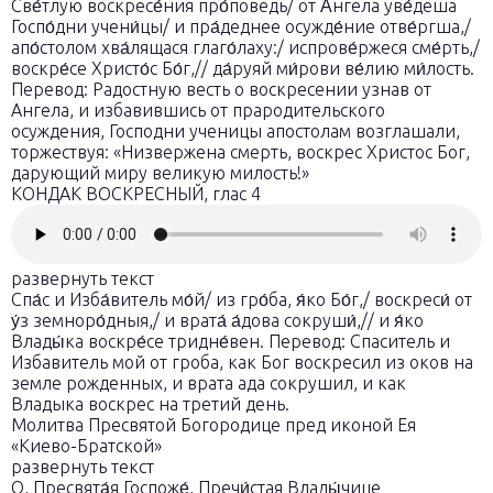
Све́тлую воскресе́ния про́поведь/ от А́нгела уве́деша
Госпо́дни учени́цы/ и пра́деднее осужде́ние отве́ргша,/
апо́столом хва́лящася глаго́лаху:/ испрове́ржеся сме́рть,/
воскре́се Христо́с Бо́г,// да́руяй ми́рови ве́лию ми́лость.
Перевод: Радостную весть о воскресении узнав от
Ангела, и избавившись от прародительского
осуждения, Господни ученицы апостолам возглашали,
торжествуя: «Низвержена смерть, воскрес Христос Бог,
дарующий миру великую милость!»
КОНДАК ВОСКРЕСНЫЙ, глас 4
развернуть текст
Спа́с и Изба́витель мо́й/ из гро́ба, я́ко Бо́г,/ воскреси́ от
у́з земноро́дныя,/ и врата́ а́дова сокруши́,// и я́ко
Влады́ка воскре́се тридне́вен. Перевод: Спаситель и
Избавитель мой от гроба, как Бог воскресил из оков на
земле рожденных, и врата ада сокрушил, и как
Владыка воскрес на третий день.
Молитва Пресвятой Богородице пред иконой Ея
«Киево-Братской»
развернуть текст
О, Пресвята́я Госпоже́, Пречи́стая Влады́чице