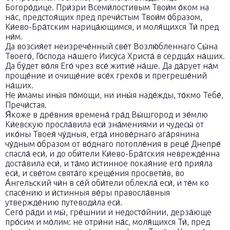
Богоро́дице. При́зри Всеми́лостивым Твои́м о́ком на
на́с, предстоя́щих пред пречи́стым Твои́м о́бразом,
Ки́ево-Бра́тским нарица́ющимся, и моля́щихся Ти́ пред
ни́м.
Да возсия́ет неизрече́нный све́т Возлю́бленнаго Сы́на
Твоего́, Го́спода на́шего Иису́са Христа́ в сердца́х на́ших.
Да бу́дет во́ля Его́ чрез все́ житие́ на́ше. Да да́рует на́м
проще́ние и очище́ние все́х грехо́в и прегреше́ний
на́ших.
Не и́мамы ины́я по́мощи, ни ины́я наде́жды, то́кмо Тебе́,
Пречи́стая.
Я́коже в дре́вния времена́ гра́д Вы́шгород и зе́млю
Ки́евскую просла́вила еси́ зна́мениями и чудесы́ от
ико́ны Твоея́ чу́дныя, егда́ инове́рнаго ага́рянина
чу́дным о́бразом от во́днаго потопле́ния в реце́ Днепре́
спасла́ еси́, и до оби́тели Ки́ево-Бра́тския неврежде́нна
доста́вила еси́, и та́мо и́стинное покая́ние его́ прия́ла
еси́, и све́том свята́го креще́ния просвети́в, во
А́нгельский чи́н в се́й оби́тели облекла́ еси́, и те́м ко
спасе́нию и и́стинныя ве́ры правосла́вныя
утвержде́нию путеводи́ла еси́.
Сего́ ра́ди и мы́, гре́шнии и недосто́йнии, дерза́юще
про́сим и мо́лим: не отри́ни на́с, моля́щихся Ти́, пред