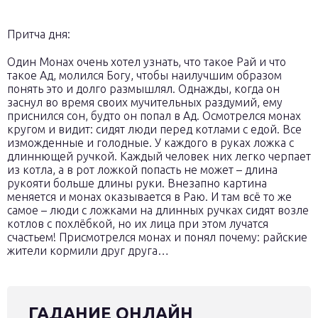
Притча дня:
Один Монах очень хотел узнать, что такое Рай и что
такое Ад, молился Богу, чтобы наилучшим образом
понять это и долго размышлял. Однажды, когда он
заснул во время своих мучительных раздумий, ему
приснился сон, будто он попал в Ад. Осмотрелся монах
кругом и видит: сидят люди перед котлами с едой. Все
изможденные и голодные. У каждого в руках ложка с
длиннющей ручкой. Каждый человек них легко черпает
из котла, а в рот ложкой попасть не может – длина
рукояти больше длины руки. Внезапно картина
меняется и монах оказывается в Раю. И там всё то же
самое – люди с ложками на длинных ручках сидят возле
котлов с похлёбкой, но их лица при этом лучатся
счастьем! Присмотрелся монах и понял почему: райские
жители кормили друг друга…
ГАДАНИЕ ОНЛАЙН