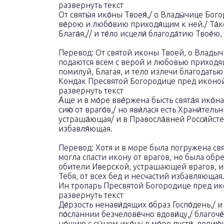
развернуть текст
От святы́я ико́ны Твоея́,/ о Влады́чице Бого
ве́рою и любо́вию приходя́щим к ней./ Та́ко 
Блага́я,// и те́ло исцели́ благода́тию Твое́ю,
Перевод: От святой иконы Твоей, о Владыч
подаются всем с верой и любовью приходя
помилуй, Благая, и тело излечи благодатью
Кондак Пресвятой Богородице пред иконой 
развернуть текст
А́ще и в мо́ре вве́ржена бысть свята́я ико́на
сию́ от враго́в,/ но яви́лася есть Храни́тел
устраша́ющая/ и в Правосла́вней Росси́йстей 
избавля́ющая.
Перевод: Хотя и в море была погружена свя
могла спасти икону от врагов, но была об
обители Иверской, устрашающей врагов, и
Тебя, от всех бед и несчастий избавляющая
Ин тропарь Пресвятой Богородице пред ико
развернуть текст
Де́рзость ненави́дящих о́браз Госпо́день,/ и
по́сланнии безчелове́чно вдови́цу,/ благоче́с
но́щию с сы́ном ико́ну в мо́ре пусти́, вопию́щ