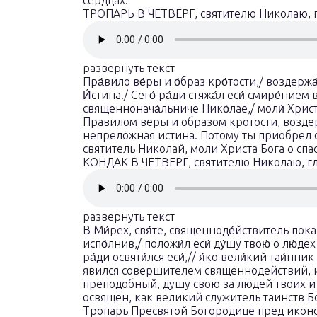
сердцах.
ТРОПАРЬ В ЧЕТВЕРГ, святителю Николаю, г
развернуть текст
Пра́вило ве́ры и о́браз кро́тости,/ воздержа́н
И́стина./ Сего́ ра́ди стяжа́л еси́ смире́нием 
священнонача́льниче Нико́лае,/ моли́ Христа́
Правилом веры и образом кротости, воздер
непреложная истина. Потому ты приобрел с
святитель Николай, моли Христа Бога о сп
КОНДАК В ЧЕТВЕРГ, святителю Николаю, гл
развернуть текст
В Ми́рех, свя́те, священноде́йствитель показ
испо́лнив,/ положи́л еси́ ду́шу твою́ о лю́дех
ра́ди освяти́лся еси́,// я́ко вели́кий таи́нн
явился совершителем священнодействий, и
преподобный, душу свою за людей твоих и 
освящен, как великий служитель таинств Б
Тропарь Пресвятой Богородице пред иконой