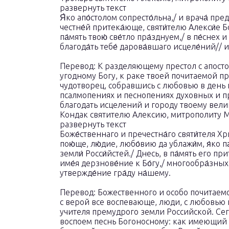
развернуть текст
Я́ко апо́столом сопресто́льна,/ и врача́ пред
честне́й притека́юще, святи́телю Алекси́е Б
па́мять твою́ све́тло пра́зднуем,/ в пе́снех 
благода́ть тебе́ дарова́вшаго исцеле́ний// и
Перевод: К разделяющему престол с апост
угодному Богу, к раке твоей почитаемой п
чудотворец, собравшись с любовью в день 
псалмопениях и песнопениях духовных и п
благодать исцелений и городу твоему вели
Кондак святителю Алексию, митрополиту Мо
развернуть текст
Боже́ственнаго и пречестна́го святи́теля Хрис
пою́ще, лю́дие, любо́вию да ублажи́м, я́ко п
земли́ Росси́йстей./ Днесь, в па́мять его пр
име́я дерзнове́ние к Бо́гу,/ многообра́зных н
утвержде́ние гра́ду на́шему.
Перевод: Божественного и особо почитаемо
с верой все воспевающе, люди, с любовью 
учителя премудрого земли Российской. Сег
воспоем песнь Богоносному: как имеющий 