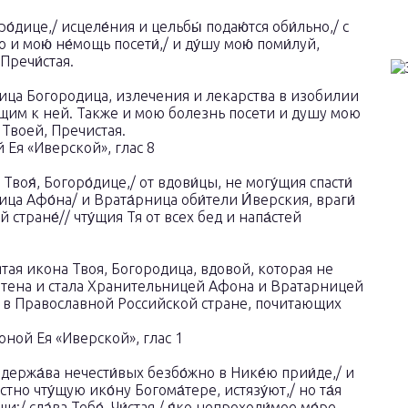
ро́дице,/ исцеле́ния и цельбы́ подаю́тся оби́льно,/ с
и мою́ не́мощь посети́,/ и ду́шу мою́ поми́луй,
 Пречи́стая.
ица Богородица, излечения и лекарства в изобилии
щим к ней. Также и мою болезнь посети и душу мою
 Твоей, Пречистая.
Ея «Иверской», глас 8
 Твоя́, Богоро́дице,/ от вдови́цы, не могу́щия спасти́
ьница Афо́на/ и Врата́рница оби́тели И́верския, враги́
стране́// чту́щия Тя от всех бед и напа́стей
тая икона Твоя, Богородица, вдовой, которая не
ретена и стала Хранительницей Афона и Вратарницей
 в Православной Российской стране, почитающих
.
ной Ея «Иверской», глас 1
 держа́ва нечести́вых безбо́жно в Нике́ю прии́де,/ и
тно чту́щую ико́ну Богома́тере, истязу́ют,/ но та́я
и:/ сла́ва Тебе́, Чи́стая,/ я́ко непроходи́мое мо́ре