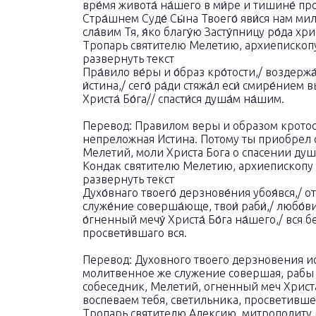
вре́мя живота́ на́шего в ми́ре и тишине́ пр
Стра́шнем Суде́ Сы́на Твоего́ яви́ся нам мило
сла́вим Тя, я́ко благу́ю Засту́пницу ро́да хр
Тропарь святителю Мелетию, архиепископу
развернуть текст
Пра́вило ве́ры и о́браз кро́тости,/ воздержа́н
и́стина,/ сего́ ра́ди стяжа́л еси́ смире́нием 
Христа́ Бо́га// спасти́ся душа́м на́шим.
Перевод: Правилом веры и образом кротост
непреложная Истина. Потому ты приобрел 
Мелетий, моли Христа Бога о спасении ду
Кондак святителю Мелетию, архиепископу 
развернуть текст
Духо́внаго твоего́ дерзнове́ния убоя́вся,/ о
служе́ние соверша́юще, твои́ раби́,/ любо́в
о́гненный мечу́ Христа́ Бо́га на́шего,/ вся б
просвети́вшаго вся.
Перевод: Духовного твоего дерзновения и
молитвенное же служение совершая, рабы 
собеседник, Мелетий, огненный меч Христ
воспеваем тебя, светильника, просветивше
Тропарь святителю Алексию, митрополиту М