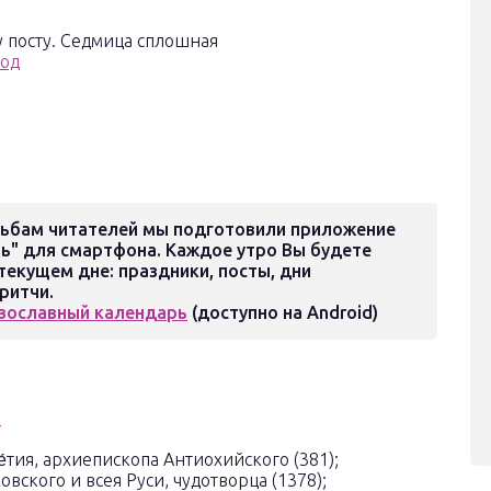
у посту. Седмица сплошная
год
ьбам читателей мы подготовили приложение
ь" для смартфона. Каждое утро Вы будете
екущем дне: праздники, посты, дни
ритчи.
вославный календарь
(доступно на Android)
и
́тия, архиепископа Антиохийского (381);
овского и всея Руси, чудотворца (1378);