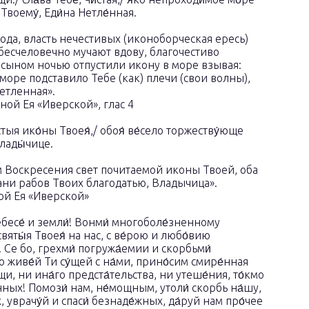
 Твоему́, Еди́на Нетле́нная.
ода, власть нечестивых (иконоборческая ересь)
бесчеловечно мучают вдову, благочестиво
 сыном ночью отпустили икону в море взывая:
 море подставило Тебе (как) плечи (свои волны),
етленная».
ой Ея «Иверской», глас 4
стыя ико́ны Твоея́,/ обоя́ ве́село торжеству́юще
Влады́чице.
м Воскресения свет почитаемой иконы Твоей, оба
рани рабов Твоих благодатью, Владычица».
ой Ея «Иверской»
Небесе́ и земли́! Вонми́ многоболе́зненному
вяты́я Твоея́ на нас, с ве́рою и любо́вию
 Се бо, грехми́ погружа́емии и скорбьми́
о живе́й Ти су́щей с на́ми, прино́сим смире́нная
и, ни ина́го предста́тельства, ни утеше́ния, то́кмо
́нных! Помози́ нам, не́мощным, утоли́ скорбь на́шу,
 уврачу́й и спаси́ безнаде́жных, да́руй нам про́чее