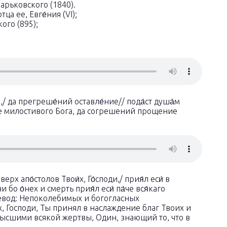
арьковского (1840).
а ее, Евге́ния (VI);
ого (895);
га,/ да прегреше́ний оставле́ние// пода́ст душа́м
те милостивого Бога, да согрешений прощение
рх апо́столов Твои́х, Го́споди,/ прия́л еси́ в
и бо о́нех и смерть прия́л еси́ па́че вся́каго
еревод: Непоколебимых и богогласных
 Господи, Ты принял в наслаждение благ Твоих и
высшими всякой жертвы, Один, знающий то, что в