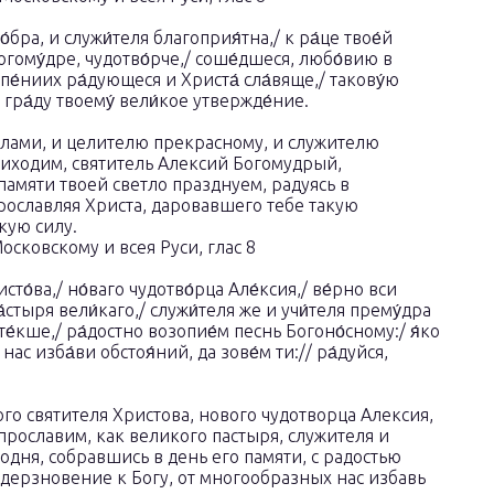
о́бра, и служи́теля благоприя́тна,/ к ра́це твое́й
огому́дре, чудотво́рче,/ соше́дшеся, любо́вию в
и пе́ниих ра́дующеся и Христа́ сла́вяще,/ такову́ю
 гра́ду твоему́ вели́кое утвержде́ние.
олами, и целителю прекрасному, и служителю
риходим, святитель Алексий Богомудрый,
памяти твоей светло празднуем, радуясь в
рославляя Христа, даровавшего тебе такую
кую силу.
сковскому и всея Руси, глас 8
то́ва,/ но́ваго чудотво́рца Але́ксия,/ ве́рно вси
а́стыря вели́каго,/ служи́теля же и учи́теля прему́дра
ите́кше,/ ра́достно возопие́м песнь Богоно́сному:/ я́ко
ас изба́ви обстоя́ний, да зове́м ти:// ра́дуйся,
го святителя Христова, нового чудотворца Алексия,
прославим, как великого пастыря, служителя и
одня, собравшись в день его памяти, с радостью
дерзновение к Богу, от многообразных нас избавь