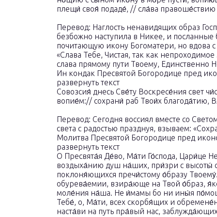
плещи́ своя́ подаде́, // сла́ва правоше́ствию
Перевод: Наглость ненавидящих образ Госп
безбожно наступила в Никее, и посланные 
почитающую икону Богоматери, но вдова с
«Слава Тебе, Чистая, так как непроходимое
слава прямому пути Твоему, Единственно Н
Ин кондак Пресвятой Богородице пред икон
развернуть текст
Совозсия́ днесь Све́ту Воскресе́ния свет чи́
вопие́м:// сохрани́ раб Твои́х благода́тию, 
Перевод: Сегодня воссиял вместе со Свето
света с радостью празднуя, взываем: «Сох
Молитва Пресвятой Богородице пред икон
развернуть текст
О Пресвята́я Де́во, Ма́ти Го́спода, Цари́це 
воздыха́нию душ на́ших, при́зри с высоты́ с
поклоня́ющихся пречи́стому о́бразу Твоему́.
обурева́емии, взира́юще на Твой о́браз, я́к
моле́ния на́ша. Не и́мамы бо ни ины́я по́мощ
Тебе́, о, Ма́ти, всех скорбя́щих и обремене
наста́ви на путь пра́вый нас, заблужда́ющих,