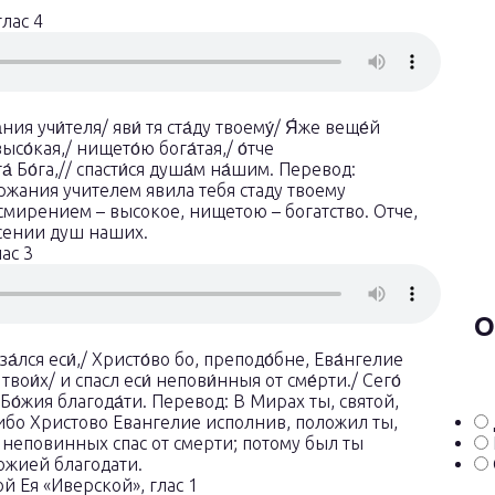
лас 4
ия учи́теля/ яви́ тя ста́ду твоему́/ Я́же веще́й
высо́кая,/ нището́ю бога́тая,/ о́тче
 Бо́га,// спасти́ся душа́м на́шим. Перевод:
жания учителем явила тебя стаду твоему
мирением – высокое, нищетою – богатство. Отче,
асении душ наших.
ас 3
О
а́лся еси́,/ Христо́во бо, преподо́бне, Ева́нгелие
 твои́х/ и спасл еси́ непови́нныя от сме́рти./ Сего́
ик Бо́жия благода́ти. Перевод: В Мирах ты, святой,
бо Христово Евангелие исполнив, положил ты,
неповинных спас от смерти; потому был ты
ожией благодати.
 Ея «Иверской», глас 1