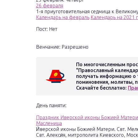
26 февраля
1-я приуготовительная седмица к Великом
Календарь на февраль
Календарь на 2021 
Пост: Нет
Венчание: Разрешено
По многочисленным прос
"Православный календар
получать информацию о т
поминовения, молитвы, п
Скачайте бесплатно:
Пра
День памяти:
Праздник Иверской иконы Божией Матер
Масленица
И́верской иконы Божией Матери. Свт. Меле
Свт. Алекси́я, митрополита Киевского, Моск