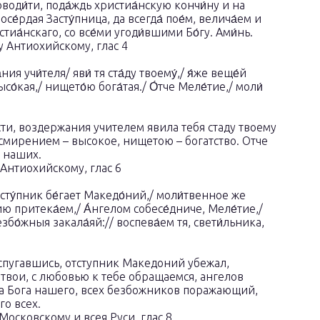
оводи́ти, пода́ждь христиа́нскую кончи́ну и на
се́рдая Засту́пница, да всегда́ пое́м, велича́ем и
истиа́нскаго, со все́ми угоди́вшими Бо́гу. Ами́нь.
 Антиохийскому, глас 4
ия учи́теля/ яви́ тя ста́ду твоему́,/ я́же веще́й
высо́кая,/ нището́ю бога́тая./ О́тче Меле́тие,/ моли́
и, воздержания учителем явила тебя стаду твоему
смирением – высокое, нищетою – богатство. Отче
ш наших.
Антиохийскому, глас 6
тсту́пник бе́гает Македо́ний,/ моли́твенное же
ию притека́ем,/ А́нгелом собесе́дниче, Меле́тие,/
езбо́жныя закала́яй:// воспева́ем тя, свети́льника,
спугавшись, отступник Македоний убежал,
твои, с любовью к тебе обращаемся, ангелов
а Бога нашего, всех безбожников поражающий,
го всех.
осковскому и всея Руси, глас 8