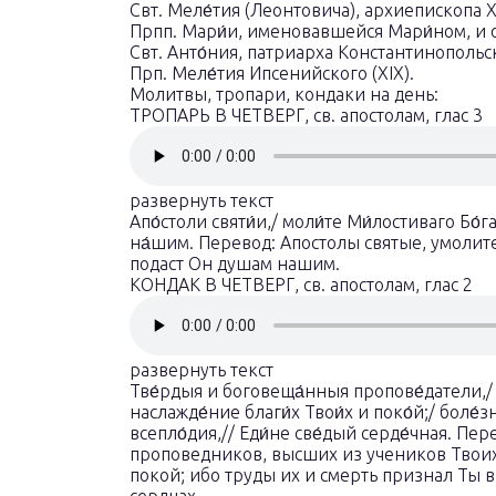
Свт. Меле́тия (Леонтовича), архиепископа Х
Прпп. Мари́и, именовавшейся Мари́ном, и отц
Свт. Анто́ния, патриарха Константинопольск
Прп. Меле́тия Ипсенийского (XIX).
Молитвы, тропари, кондаки на день:
ТРОПАРЬ В ЧЕТВЕРГ, св. апостолам, глас 3
развернуть текст
Апо́столи святи́и,/ моли́те Ми́лостиваго Бо́
на́шим. Перевод: Апостолы святые, умоли
подаст Он душам нашим.
КОНДАК В ЧЕТВЕРГ, св. апостолам, глас 2
развернуть текст
Тве́рдыя и боговеща́нныя пропове́датели,/ ве
наслажде́ние благи́х Твои́х и поко́й;/ боле́зн
всепло́дия,// Еди́не све́дый серде́чная. П
проповедников, высших из учеников Твоих,
покой; ибо труды их и смерть признал Ты 