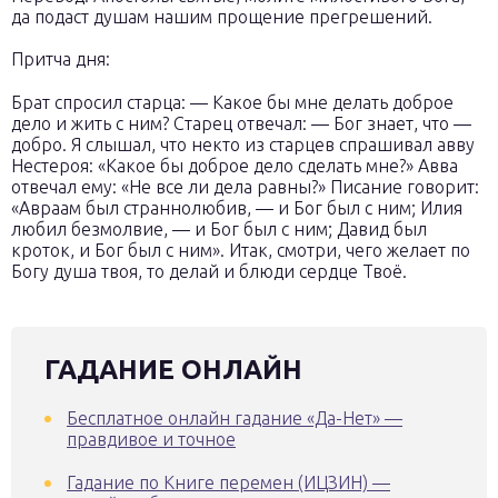
да подаст душам нашим прощение прегрешений.
Притча дня:
Брат спросил старца: — Какое бы мне делать доброе
дело и жить с ним? Старец отвечал: — Бог знает, что —
добро. Я слышал, что некто из старцев спрашивал авву
Нестероя: «Какое бы доброе дело сделать мне?» Авва
отвечал ему: «Не все ли дела равны?» Писание говорит:
«Авраам был страннолюбив, — и Бог был с ним; Илия
любил безмолвие, — и Бог был с ним; Давид был
кроток, и Бог был с ним». Итак, смотри, чего желает по
Богу душа твоя, то делай и блюди сердце Твоё.
ГАДАНИЕ ОНЛАЙН
Бесплатное онлайн гадание «Да-Нет» —
правдивое и точное
Гадание по Книге перемен (ИЦЗИН) —