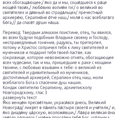
всех обогаща́ющее,/ я́ко да и мы, соше́дшеся к ра́це
моще́й твои́х,/ любо́вию вопие́м ти:/ о вели́кий во
святи́телех и ди́вный во страда́льцех/ пречестны́й
архиере́ю, Серапио́не о́тче наш,/ моли́ о нас всеблага́го
Бо́га,// да спасе́т ду́ши на́ша.
Перевод: Твердым алмазом поистине, отец, ты явился,
во всем будучи подобным Владыке своему и Господу,
несправедливые гонения, радуясь, ты претерпел,
потому и Христос сопричел тебя к лику святителей и
мучеников и подарил тебя твоей пастве, как
сокровище, которое невозможно отнять, обогащающее
всех чудесами, так и мы, пришедшие к раке с мощами
твоими, с любовью взываем к тебе: о великий из
святителей и удивительный из мучеников,
досточтимый архиерей, Серапион отец наш, моли
всеблагого Бога о спасении душ наших.
Кондак святителю Серапиону, архиепископу
Новгородскому, глас 3
развернуть текст
Я́ко венце́м пресве́тлым, украси́вся днесь, Вели́кий
Новогра́д/ лику́ет в па́мять па́стыря своего́ и учи́теля,/ и,
я́ко диади́му ца́рскую, возложи́вши,/ Ла́вра вели́кая о́на
све́тло ра́дуется,/ иде́же просла́ви тебе́ Бог, уго́дника