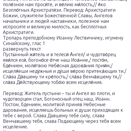
поле́зное нам проси́те, и ве́лию ми́лость,// я́ко
Безпло́тных Архистрати́зи. Перевод: Архистратиги
Божии, служители Божественной Славы, Ангелов
начальники и людей наставники, полезное нам
испросите и великую милость, как бесплотных
Архистратиги.
Тропарь преподобному Иоанну Лествичнику, игумену
Синайскому, глас 1
развернуть текст
Пусты́нный жи́тель и в телеси́ А́нгел/ и чудотво́рец
яви́лся еси́, богоно́се о́тче наш Иоа́нне,/ посто́м,
бде́нием, моли́твою Небе́сная дарова́ния прии́м,/
исцеля́еши неду́жныя и ду́ши ве́рою притека́ющих ти./
Сла́ва Да́вшему ти кре́пость,/ сла́ва Венча́вшему тя,//
сла́ва Де́йствующему тобо́ю всем исцеле́ния.
Перевод: Житель пустыни – ты и Ангел во плоти, и
чудотворцем стал, Богоносный отец наш, Иоанн.
Постом, бдением, молитвой приняв Небесные
дарования, исцеляешь больных и души приходящих к
тебе с верой. Слава Давшему тебе силу, слава
Венчавшему тебя, слава Подающему через тебя всем
исцеление.