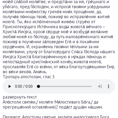
мое́й сла́бой моли́тве, и предста́ни за мя, гре́шнаго и
убо́гаго, пред Го́сподем, и испроси́ твои́ми усе́рдными
моли́твами мно́жеству грехо́в мои́х проще́ние, да,
получи́в по́мощь твою́, поживу́ во исправле́ние жития́
моего́. Ты, я́ко испо́лненный живо́ю струе́ю от
Приснотеку́щаго Исто́чника воды́ живота́ ве́чнаго –
Христа́ Иису́са, ороси́ се́рдце мое́ и возбуди́ жела́ние
любви́ моея́ ко Го́споду, да путь маловре́меннаго жития́
поживу́ в поуче́нии за́поведем Его́ и в покая́нии
серде́чнем. И, охраня́емь твои́ми те́плыми за мя
моли́твами, улучу́ от благосе́рдаго Спа́са Го́спода на́шего
Иису́са Христа́ благовре́менную в ну́ждах по́мощь и
непосты́дный христиа́нский коне́ц живота́ моего́,
прославля́я Его́ со все́ми, от ве́ка благоугоди́вшими Ему́,
во ве́ки веко́в. Ами́нь.
Тропарь апостолам, глас 3
развернуть текст
Апо́столи святи́и,/ моли́те Ми́лостиваго Бо́га,/ да
прегреше́ний оставле́ние// пода́ст душа́м на́шим.
Перевод: Апостолы святые, молите милостивого Бога,