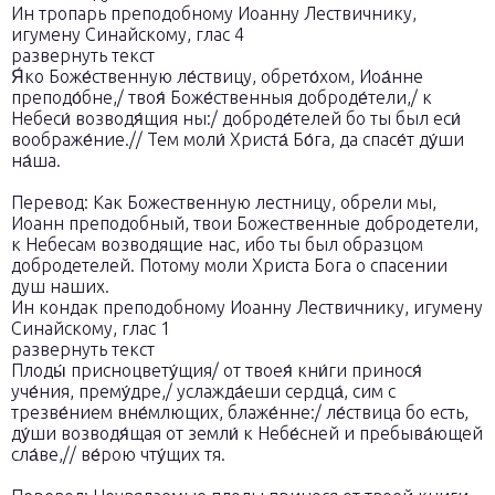
Ин тропарь преподобному Иоанну Лествичнику,
игумену Синайскому, глас 4
развернуть текст
Я́ко Боже́ственную ле́ствицу, обрето́хом, Иоа́нне
преподо́бне,/ твоя́ Боже́ственныя доброде́тели,/ к
Небеси́ возводя́щия ны:/ доброде́телей бо ты был еси́
воображе́ние.// Тем моли́ Христа́ Бо́га, да спасе́т ду́ши
на́ша.
Перевод: Как Божественную лестницу, обрели мы,
Иоанн преподобный, твои Божественные добродетели,
к Небесам возводящие нас, ибо ты был образцом
добродетелей. Потому моли Христа Бога о спасении
душ наших.
Ин кондак преподобному Иоанну Лествичнику, игумену
Синайскому, глас 1
развернуть текст
Плоды́ присноцвету́щия/ от твоея́ кни́ги принося́
уче́ния, прему́дре,/ услажда́еши сердца́, сим с
трезве́нием вне́млющих, блаже́нне:/ ле́ствица бо есть,
ду́ши возводя́щая от земли́ к Небе́сней и пребыва́ющей
сла́ве,// ве́рою чту́щих тя.