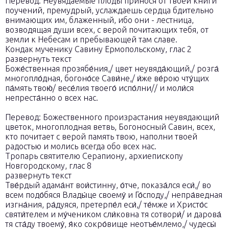
Перевод: Неувядаемые плоды принося от твоей книги
поучений, премудрый, услаждаешь сердца бдительно
внимающих им, блаженный, ибо они - лестница,
возводящая души всех, с верой почитающих тебя, от
земли к Небесам и пребывающей там славе.
Кондак мученику Савину Ермопольскому, глас 2
развернуть текст
Боже́ственная прозябе́ния,/ цвет неувяда́ющий,/ розга́
многопло́дная, богоно́се Сави́не,/ и́же ве́рою чту́щих
па́мять твою́/ весе́лия твоего́ испо́лни// и моли́ся
непреста́нно о всех нас.
Перевод: Божественного произрастания неувядающий
цветок, многоплодная ветвь, Богоносный Савин, всех,
кто почитает с верой память твою, наполни твоей
радостью и молись всегда обо всех нас.
Тропарь святителю Серапиону, архиепископу
Новгородскому, глас 8
развернуть текст
Тве́рдый адама́нт вои́стинну, о́тче, показа́лся еси́,/ во
всем подо́бяся Влады́це своему́ и Го́споду,/ непра́ведная
изгна́ния, ра́дуяся, претерпе́л еси́,/ те́мже и Христо́с
святи́телем и му́чеником сли́ковна тя сотвори́/ и дарова́
тя ста́ду твоему́, я́ко сокро́вище неотъе́млемо,/ чудесы́