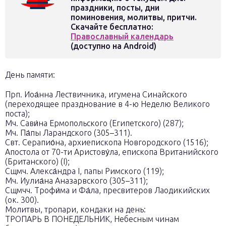
праздники, посты, дни
поминовения, молитвы, притчи.
Скачайте бесплатно:
Православный календарь
(доступно на Android)
День памяти:
Прп. Иоа́нна Лествичника, игумена Синайского
(переходящее празднование в 4-ю Неделю Великого
поста);
Мч. Сави́на Ермопольского (Египетского) (287);
Мч. Па́пы Ларандского (305–311).
Свт. Серапио́на, архиепископа Новгородского (1516);
Апостола от 70-ти Аристову́ла, епископа Вританийского
(Британского) (I);
Сщмч. Алекса́ндра I, папы Римского (119);
Мч. Иулиа́на Аназарвского (305–311);
Сщмчч. Трофи́ма и Фа́ла, пресвитеров Лаодикийских
(ок. 300).
Молитвы, тропари, кондаки на день:
ТРОПАРЬ В ПОНЕДЕЛЬНИК, Небесным чинам