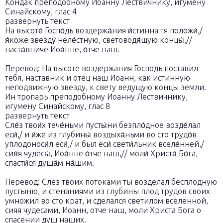
Кондак преподобному Иоанну Лествичнику, игумену
Синайскому, глас 4
развернуть текст
На высоте́ Госпо́дь воздержа́ния и́стинна тя положи́,/
я́коже звезду́ неле́стную, световодя́щую концы́,//
наста́вниче Иоа́нне, о́тче наш.
Перевод: На высоте воздержания Господь поставил
тебя, наставник и отец наш Иоанн, как истинную
неподвижную звезду, к свету ведущую концы земли.
Ин тропарь преподобному Иоанну Лествичнику,
игумену Синайскому, глас 8
развернуть текст
Сле́з твои́х тече́ньми пусты́ни безпло́дное возде́лал
еси́,/ и и́же из глубины́ воздыха́ньми во сто трудо́в
уплодоноси́л еси́,/ и был еси́ свети́льник вселе́нней,/
сия́я чудесы́, Иоа́нне о́тче наш,// моли́ Христа́ Бо́га,
спасти́ся душа́м на́шим.
Перевод: Слез твоих потоками ты возделал бесплодную
пустыню, и стенаниями из глубины плод трудов своих
умножил во сто крат, и сделался светилом вселенной,
сияя чудесами, Иоанн, отче наш, моли Христа Бога о
спасении душ наших.