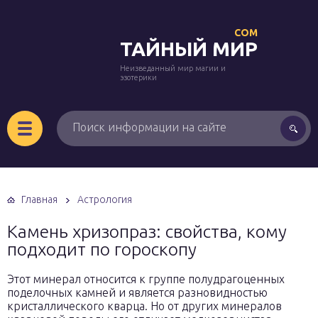
COM
ТАЙНЫЙ МИР
Неизведанный мир магии и
эзотерики
Главная
Астрология
Камень хризопраз: свойства, кому
подходит по гороскопу
Этот минерал относится к группе полудрагоценных
поделочных камней и является разновидностью
кристаллического кварца. Но от других минералов