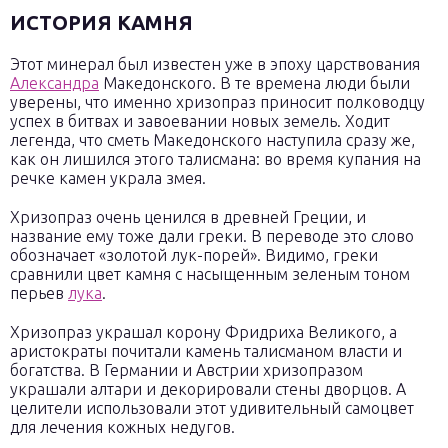
ИСТОРИЯ КАМНЯ
Этот минерал был известен уже в эпоху царствования
Александра
Македонского. В те времена люди были
уверены, что именно хризопраз приносит полководцу
успех в битвах и завоевании новых земель. Ходит
легенда, что сметь Македонского наступила сразу же,
как он лишился этого талисмана: во время купания на
речке камен украла змея.
Хризопраз очень ценился в древней Греции, и
название ему тоже дали греки. В переводе это слово
обозначает «золотой лук-порей». Видимо, греки
сравнили цвет камня с насыщенным зеленым тоном
перьев
лука
.
Хризопраз украшал корону Фридриха Великого, а
аристократы почитали камень талисманом власти и
богатства. В Германии и Австрии хризопразом
украшали алтари и декорировали стены дворцов. А
целители использовали этот удивительный самоцвет
для лечения кожных недугов.