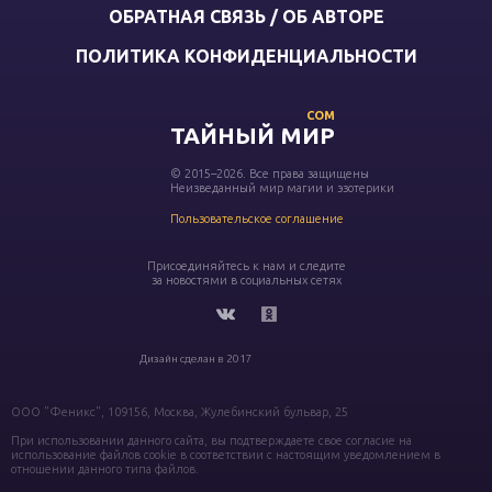
ОБРАТНАЯ СВЯЗЬ / ОБ АВТОРЕ
ПОЛИТИКА КОНФИДЕНЦИАЛЬНОСТИ
COM
ТАЙНЫЙ МИР
© 2015–2026. Все права защищены
Неизведанный мир магии и эзотерики
Пользовательское соглашение
Присоединяйтесь к нам и следите
за новостями в социальных сетях
Дизайн сделан в 2017
ООО "Феникс", 109156, Москва, Жулебинский бульвар, 25
При использовании данного сайта, вы подтверждаете свое согласие на
использование файлов cookie в соответствии с настоящим уведомлением в
отношении данного типа файлов.