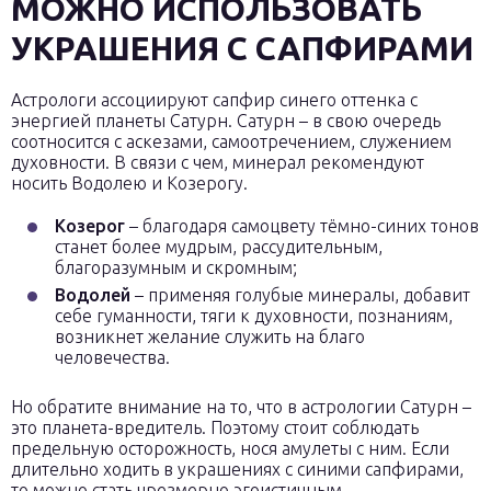
МОЖНО ИСПОЛЬЗОВАТЬ
УКРАШЕНИЯ С САПФИРАМИ
Астрологи ассоциируют сапфир синего оттенка с
энергией планеты Сатурн. Сатурн – в свою очередь
соотносится с аскезами, самоотречением, служением
духовности. В связи с чем, минерал рекомендуют
носить Водолею и Козерогу.
Козерог
– благодаря самоцвету тёмно-синих тонов
станет более мудрым, рассудительным,
благоразумным и скромным;
Водолей
– применяя голубые минералы, добавит
себе гуманности, тяги к духовности, познаниям,
возникнет желание служить на благо
человечества.
Но обратите внимание на то, что в астрологии Сатурн –
это планета-вредитель. Поэтому стоит соблюдать
предельную осторожность, нося амулеты с ним. Если
длительно ходить в украшениях с синими сапфирами,
то можно стать чрезмерно эгоистичным,