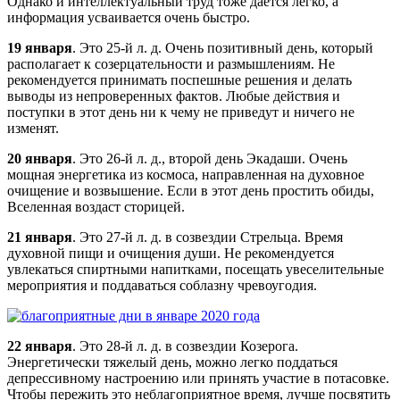
Однако и интеллектуальный труд тоже дается легко, а
информация усваивается очень быстро.
19 января
. Это 25-й л. д. Очень позитивный день, который
располагает к созерцательности и размышлениям. Не
рекомендуется принимать поспешные решения и делать
выводы из непроверенных фактов. Любые действия и
поступки в этот день ни к чему не приведут и ничего не
изменят.
20 января
. Это 26-й л. д., второй день Экадаши. Очень
мощная энергетика из космоса, направленная на духовное
очищение и возвышение. Если в этот день простить обиды,
Вселенная воздаст сторицей.
21 января
. Это 27-й л. д. в созвездии Стрельца. Время
духовной пищи и очищения души. Не рекомендуется
увлекаться спиртными напитками, посещать увеселительные
мероприятия и поддаваться соблазну чревоугодия.
22 января
. Это 28-й л. д. в созвездии Козерога.
Энергетически тяжелый день, можно легко поддаться
депрессивному настроению или принять участие в потасовке.
Чтобы пережить это неблагоприятное время, лучше посвятить