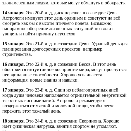
злонамеренным людям, которые могут обмануть и обокрасть.
14 января
. Это 20-й л. д, диск перешел в созвездие Девы.
Астрологи именуют этот день орлиным и советуют на всё
смотреть как бы с высоты птичьего полета. Возможно,
панорамное обозрение жизненных ситуаций позволит
увидеть и найти причину неуспехов.
15 января
. Это 21-й л. д. в созвездии Девы. Удачный день для
планирования долгосрочных проектов, например,
строительства.
16 января.
Это 22-й л. д. в созвездии Весов. В этот день
обостряется интуитивное восприятие мира, могут проснуться
неординарные способности. Хорошо усваивается
информация, новые знания и навыки.
17 января
. Это 23-й л. д. Один из неблагоприятных дней,
когда душа человека наполняется отрицательной энергетикой
тягостных воспоминаний. Астрологи рекомендуют
воздержаться от мясной и молочной пищи, чтобы легче
пережить этот тяжелый день.
18 января
. Это 24-й л. д. в созвездии Скорпиона. Хорошо
идет физическая нагрузка, занятия спортом не утомляют.