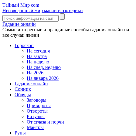
Тайный Мир
com
Неизведанный мир магии и эзотерики
Гадание онлайн
Самые интересные и правдивые способы гадания онлайн на
все случаи жизни
Гороскоп
На сегодня
На завтра
На неделю
На след. неделю
На 2026
На январь 2026
Гадание онлайн
Сонник
Обряды
Заговоры
Привороты
Отвороты
Ритуалы
От сглаза и порчи
Мантры
Руны