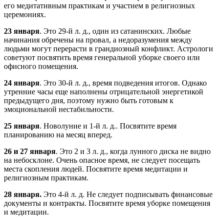
его медитативным практикам и участием в религиозных
церемониях.
23 января
. Это 29-й л. д., один из сатанинских. Любые
начинания обречены на провал, а недоразумения между
людьми могут перерасти в грандиозный конфликт. Астрологи
советуют посвятить время генеральной уборке своего или
офисного помещения.
24 января
. Это 30-й л. д., время подведения итогов. Однако
утренние часы еще наполнены отрицательной энергетикой
предыдущего дня, поэтому нужно быть готовым к
эмоциональной нестабильности.
25 января
. Новолуние и 1-й л. д.. Посвятите время
планированию на месяц вперед.
26 и 27 января
. Это 2 и 3 л. д., когда лунного диска не видно
на небосклоне. Очень опасное время, не следует посещать
места скопления людей. Посвятите время медитации и
религиозным практикам.
28 января.
Это 4-й л. д. Не следует подписывать финансовые
документы и контракты. Посвятите время уборке помещения
и медитации.