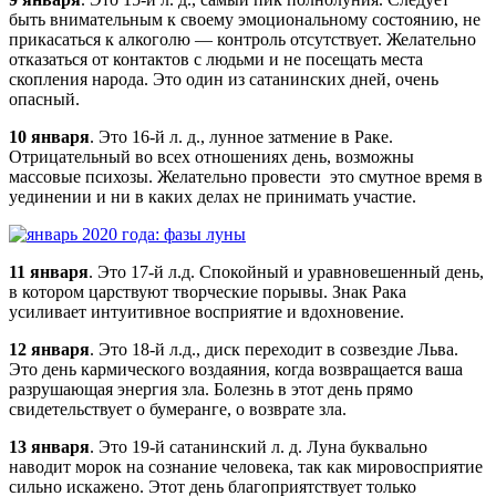
быть внимательным к своему эмоциональному состоянию, не
прикасаться к алкоголю — контроль отсутствует. Желательно
отказаться от контактов с людьми и не посещать места
скопления народа. Это один из сатанинских дней, очень
опасный.
10 января
. Это 16-й л. д., лунное затмение в Раке.
Отрицательный во всех отношениях день, возможны
массовые психозы. Желательно провести это смутное время в
уединении и ни в каких делах не принимать участие.
11 января
. Это 17-й л.д. Спокойный и уравновешенный день,
в котором царствуют творческие порывы. Знак Рака
усиливает интуитивное восприятие и вдохновение.
12 января
. Это 18-й л.д., диск переходит в созвездие Льва.
Это день кармического воздаяния, когда возвращается ваша
разрушающая энергия зла. Болезнь в этот день прямо
свидетельствует о бумеранге, о возврате зла.
13 января
. Это 19-й сатанинский л. д. Луна буквально
наводит морок на сознание человека, так как мировосприятие
сильно искажено. Этот день благоприятствует только