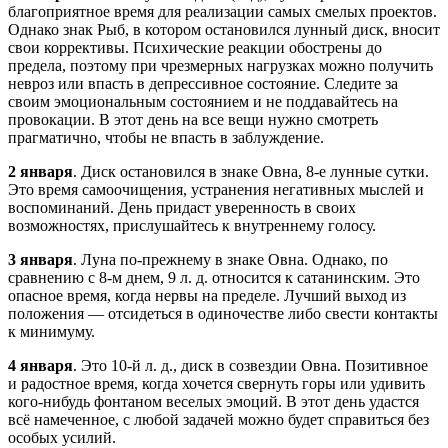
благоприятное время для реализации самых смелых проектов.
Однако знак Рыб, в котором остановился лунный диск, вносит
свои коррективы. Психические реакции обострены до
предела, поэтому при чрезмерных нагрузках можно получить
невроз или впасть в депрессивное состояние. Следите за
своим эмоциональным состоянием и не поддавайтесь на
провокации. В этот день на все вещи нужно смотреть
прагматично, чтобы не впасть в заблуждение.
2 января
. Диск остановился в знаке Овна, 8-е лунные сутки.
Это время самоочищения, устранения негативных мыслей и
воспоминаний. День придаст уверенность в своих
возможностях, прислушайтесь к внутреннему голосу.
3 января
. Луна по-прежнему в знаке Овна. Однако, по
сравнению с 8-м днем, 9 л. д. относится к сатанинским. Это
опасное время, когда нервы на пределе. Лучший выход из
положения — отсидеться в одиночестве либо свести контакты
к минимуму.
4 января
. Это 10-й л. д., диск в созвездии Овна. Позитивное
и радостное время, когда хочется свернуть горы или удивить
кого-нибудь фонтаном веселых эмоций. В этот день удастся
всё намеченное, с любой задачей можно будет справиться без
особых усилий.