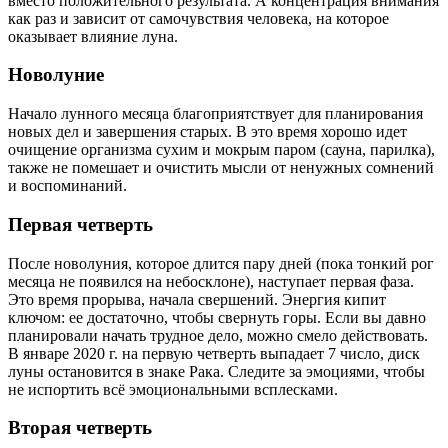
вместо положительного результата. А концентрация внимания
как раз и зависит от самочувствия человека, на которое
оказывает влияние луна.
Новолуние
Начало лунного месяца благоприятствует для планирования
новых дел и завершения старых. В это время хорошо идет
очищение организма сухим и мокрым паром (сауна, парилка),
также не помешает и очистить мысли от ненужных сомнений
и воспоминаний.
Первая четверть
После новолуния, которое длится пару дней (пока тонкий рог
месяца не появился на небосклоне), наступает первая фаза.
Это время прорыва, начала свершений. Энергия кипит
ключом: ее достаточно, чтобы свернуть горы. Если вы давно
планировали начать трудное дело, можно смело действовать.
В январе 2020 г. на первую четверть выпадает 7 число, диск
луны остановится в знаке Рака. Следите за эмоциями, чтобы
не испортить всё эмоциональными всплесками.
Вторая четверть