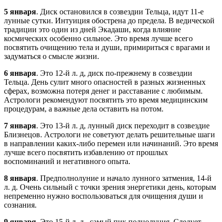
5 января
. Диск остановился в созвездии Тельца, идут 11-е
лунные сутки. Интуиция обострена до предела. В ведической
традиции это один из дней Экадаши, когда влияние
космических особенно сильное. Это время лучше всего
посвятить очищению тела и души, примириться с врагами и
задуматься о смысле жизни.
6 января
. Это 12-й л. д, диск по-прежнему в созвездии
Тельца. День сулит много опасностей в разных жизненных
сферах, возможна потеря денег и расставание с любимым.
Астрологи рекомендуют посвятить это время медицинским
процедурам, а важные дела оставить на потом.
7 января
. Это 13-й л. д, лунный диск переходит в созвездие
Близнецов. Астрологи не советуют делать решительные шаги
в направлении каких-либо перемен или начинаний. Это время
лучше всего посвятить избавлению от прошлых
воспоминаний и негативного опыта.
8 января
. Предполнолуние и начало лунного затмения, 14-й
л. д. Очень сильный с точки зрения энергетики день, которым
непременно нужно воспользоваться для очищения души и
сознания.
9 января
. Это 15-й л. д., самый пик полнолуния. Следует