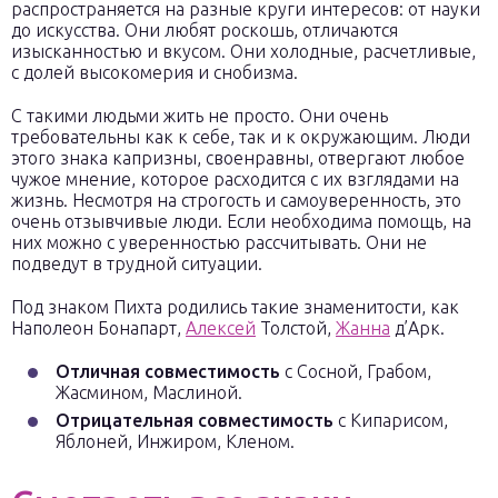
распространяется на разные круги интересов: от науки
до искусства. Они любят роскошь, отличаются
изысканностью и вкусом. Они холодные, расчетливые,
с долей высокомерия и снобизма.
С такими людьми жить не просто. Они очень
требовательны как к себе, так и к окружающим. Люди
этого знака капризны, своенравны, отвергают любое
чужое мнение, которое расходится с их взглядами на
жизнь. Несмотря на строгость и самоуверенность, это
очень отзывчивые люди. Если необходима помощь, на
них можно с уверенностью рассчитывать. Они не
подведут в трудной ситуации.
Под знаком Пихта родились такие знаменитости, как
Наполеон Бонапарт,
Алексей
Толстой,
Жанна
д’Арк.
Отличная совместимость
с Сосной, Грабом,
Жасмином, Маслиной.
Отрицательная совместимость
с Кипарисом,
Яблоней, Инжиром, Кленом.