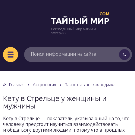
COM
ТАЙНЫЙ МИР
Неизведанный мир магии и
эзотерики
Главная
Астрология
Планеты в знаках зодиака
Кету в Стрельце у женщины и
мужчины
Кету в Стрельце — показатель, указывающий на то, что
человеку предстоит научиться взаимодействовать
и общаться с другими людьми, потому что в прошлых