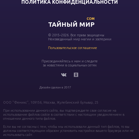
ПОЛИТИКА КОНФИДЕНЦИАЛЬНОСТИ
COM
ТАЙНЫЙ МИР
© 2015–2026. Все права защищены
Неизведанный мир магии и эзотерики
Пользовательское соглашение
Присоединяйтесь к нам и следите
за новостями в социальных сетях
Дизайн сделан в 2017
ООО "Феникс", 109156, Москва, Жулебинский бульвар, 25
При использовании данного сайта, вы подтверждаете свое согласие на
использование файлов cookie в соответствии с настоящим уведомлением в
отношении данного типа файлов.
Если вы не согласны с тем, чтобы мы использовали данный тип файлов, то вы
должны соответствующим образом установить настройки вашего браузера или не
использовать сайт.