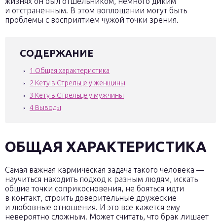
жизнях он был отшельником, немного диким
и отстраненным. В этом воплощении могут быть
проблемы с восприятием чужой точки зрения.
СОДЕРЖАНИЕ
1
Общая характеристика
2
Кету в Стрельце у женщины
3
Кету в Стрельце у мужчины
4
Выводы
ОБЩАЯ ХАРАКТЕРИСТИКА
Самая важная кармическая задача такого человека —
научиться находить подход к разным людям, искать
общие точки соприкосновения, не бояться идти
в контакт, строить доверительные дружеские
и любовные отношения. И это все кажется ему
невероятно сложным. Может считать, что брак лишает