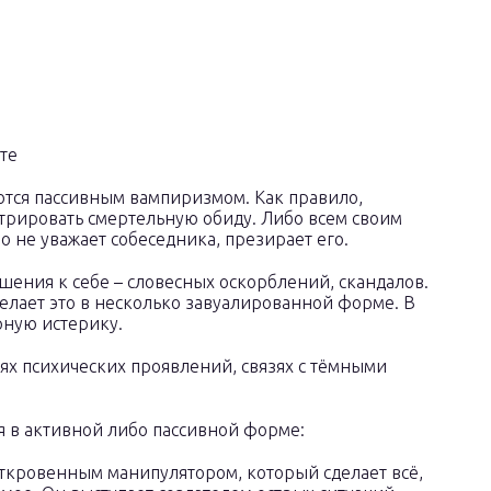
тся пассивным вампиризмом. Как правило,
трировать смертельную обиду. Либо всем своим
 не уважает собеседника, презирает его.
шения к себе – словесных оскорблений, скандалов.
 делает это в несколько завуалированной форме. В
рную истерику.
х психических проявлений, связях с тёмными
я в активной либо пассивной форме:
откровенным манипулятором, который сделает всё,