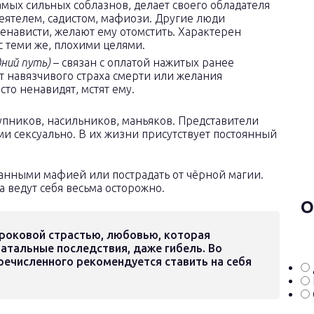
мых сильных соблазнов, делает своего обладателя
еятелем, садистом, мафиози. Другие люди
енависти, желают ему отомстить. Характерен
с теми же, плохими целями.
дний путь)
– связан с оплатой нажитых ранее
от навязчивого страха смерти или желания
сто ненавидят, мстят ему.
упников, насильников, маньяков. Представители
и сексуально. В их жизни присутствует постоянный
ванными мафией или пострадать от чёрной магии.
а ведут себя весьма осторожно.
О
 роковой страстью, любовью, которая
атальные последствия, даже гибель. Во
речисленного рекомендуется ставить на себя