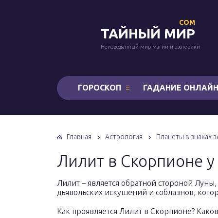
COM
ТАЙНЫЙ МИР
Неизведанный мир магии и эзотерики
ГОРОСКОП
ГАДАНИЕ ОНЛАЙ
Главная
Астрология
Планеты в знаках з
Лилит в Скорпионе 
Лилит – является обратной стороной Луны,
дьявольских искушений и соблазнов, кото
Как проявляется Лилит в Скорпионе? Каков