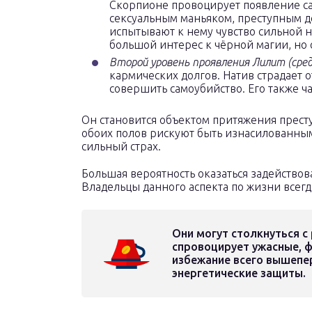
Скорпионе провоцирует появление са
сексуальным маньяком, преступным д
испытывают к нему чувство сильной н
большой интерес к чёрной магии, но 
Второй уровень проявления Лилит (сре
кармических долгов. Натив страдает 
совершить самоубийство. Его также ча
Он становится объектом притяжения прест
обоих полов рискуют быть изнасилованным
сильный страх.
Большая вероятность оказаться задейство
Владельцы данного аспекта по жизни всегд
Они могут столкнуться с
спровоцирует ужасные, ф
избежание всего вышепе
энергетические защиты.