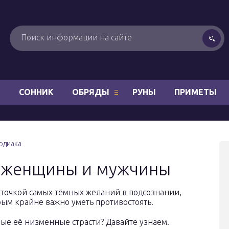
Н
СОННИК
ОБРЯДЫ
РУНЫ
ПРИМЕТЫ
одиака
у женщины и мужчины
 точкой самых тёмных желаний в подсознании,
рым крайне важно уметь противостоять.
ые её низменные страсти? Давайте узнаем.