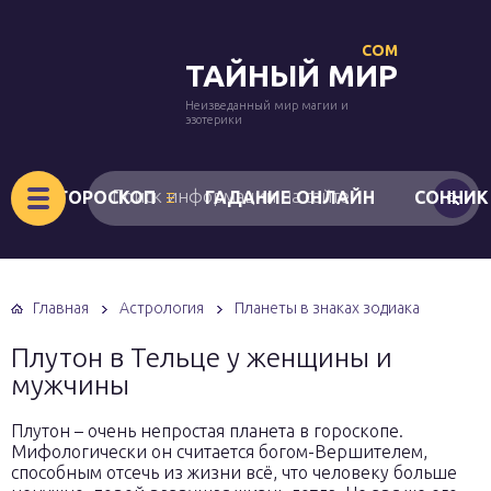
COM
ТАЙНЫЙ МИР
Неизведанный мир магии и
эзотерики
ГОРОСКОП
ГАДАНИЕ ОНЛАЙН
СОННИК
Главная
Астрология
Планеты в знаках зодиака
Плутон в Тельце у женщины и
мужчины
Плутон – очень непростая планета в гороскопе.
Мифологически он считается богом-Вершителем,
способным отсечь из жизни всё, что человеку больше