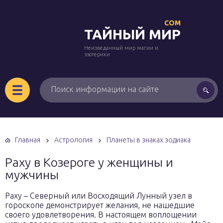
COM
ТАЙНЫЙ МИР
Неизведанный мир магии и
эзотерики
Главная
Астрология
Планеты в знаках зодиака
Раху в Козероге у женщины и
мужчины
Раху – Северный или Восходящий Лунный узел в
гороскопе демонстрирует желания, не нашедшие
своего удовлетворения. В настоящем воплощении