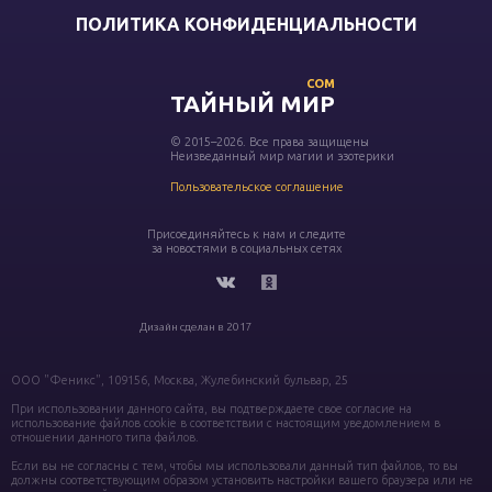
ПОЛИТИКА КОНФИДЕНЦИАЛЬНОСТИ
COM
ТАЙНЫЙ МИР
© 2015–2026. Все права защищены
Неизведанный мир магии и эзотерики
Пользовательское соглашение
Присоединяйтесь к нам и следите
за новостями в социальных сетях
Дизайн сделан в 2017
ООО "Феникс", 109156, Москва, Жулебинский бульвар, 25
При использовании данного сайта, вы подтверждаете свое согласие на
использование файлов cookie в соответствии с настоящим уведомлением в
отношении данного типа файлов.
Если вы не согласны с тем, чтобы мы использовали данный тип файлов, то вы
должны соответствующим образом установить настройки вашего браузера или не