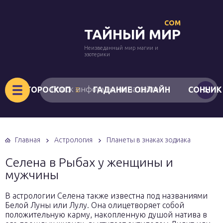
COM
ТАЙНЫЙ МИР
Неизведанный мир магии и
эзотерики
ГОРОСКОП
ГАДАНИЕ ОНЛАЙН
СОННИК
Главная
Астрология
Планеты в знаках зодиака
Селена в Рыбах у женщины и
мужчины
В астрологии Селена также известна под названиями
Белой Луны или Лулу. Она олицетворяет собой
положительную карму, накопленную душой натива в