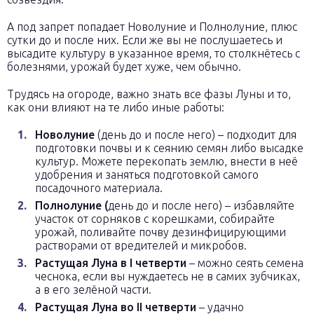
А под запрет попадает Новолуние и Полнолуние, плюс
сутки до и после них. Если же вы не послушаетесь и
высадите культуру в указанное время, то столкнётесь с
болезнями, урожай будет хуже, чем обычно.
Трудясь на огороде, важно знать все фазы Луны и то,
как они влияют на те либо иные работы:
Новолуние
(день до и после него) – подходит для
подготовки почвы и к сеянию семян либо высадке
культур. Можете перекопать землю, внести в неё
удобрения и заняться подготовкой самого
посадочного материала.
Полнолуние (
день до и после него) – избавляйте
участок от сорняков с корешками, собирайте
урожай, поливайте почву дезинфицирующими
растворами от вредителей и микробов.
Растущая Луна в I четверти
– можно сеять семена
чеснока, если вы нуждаетесь не в самих зубчиках,
а в его зелёной части.
Растущая Луна во II четверти
– удачно