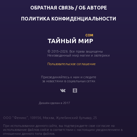
ОБРАТНАЯ СВЯЗЬ / ОБ АВТОРЕ
ПОЛИТИКА КОНФИДЕНЦИАЛЬНОСТИ
COM
ТАЙНЫЙ МИР
© 2015–2026. Все права защищены
Неизведанный мир магии и эзотерики
Пользовательское соглашение
Присоединяйтесь к нам и следите
за новостями в социальных сетях
Дизайн сделан в 2017
ООО "Феникс", 109156, Москва, Жулебинский бульвар, 25
При использовании данного сайта, вы подтверждаете свое согласие на
использование файлов cookie в соответствии с настоящим уведомлением в
отношении данного типа файлов.