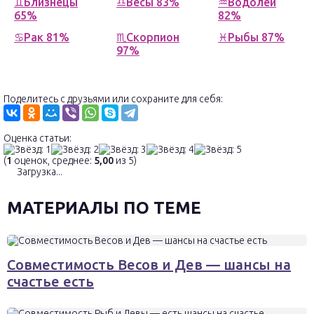
♊Близнецы
♎Весы 83%
♒Водолей
65%
82%
♋Рак 81%
♏Скорпион
♓Рыбы 87%
97%
Поделитесь с друзьями или сохраните для себя:
Оценка статьи:
(
1
оценок, среднее:
5,00
из 5)
Загрузка...
МАТЕРИАЛЫ ПО ТЕМЕ
Совместимость Весов и Дев — шансы на
счастье есть