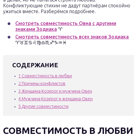
Конфликтующие стихии не дадут партнёрам спокойно
ужиться вместе. Разберёмся подробнее.
Смотреть совместимость Овна с другими
знаками Зодиака
♈
Смотреть совместимость всех знаков Зодиака
♈♉♊♋♌♍♎♏♐♑♒♓
СОДЕРЖАНИЕ
1
Совместимость в любви
2
Причины конфликтов
3
Женщина-Козерог и мужчина-Овен
4
Мужчина-Козерог и женщина-Овен
5
Другие совместимости
СОВМЕСТИМОСТЬ В ЛЮБВИ