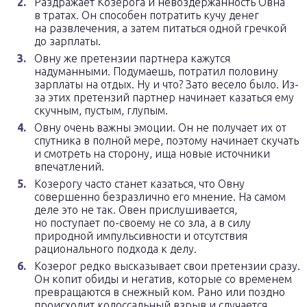
Раздражает Козерога и невоздержанность Овна
в тратах. Он способен потратить кучу денег
на развлечения, а затем питаться одной гречкой
до зарплаты.
Овну же претензии партнера кажутся
надуманными. Подумаешь, потратил половину
зарплаты на отдых. Ну и что? Зато весело было. Из-
за этих претензий партнер начинает казаться ему
скучным, пустым, глупым.
Овну очень важны эмоции. Он не получает их от
спутника в полной мере, поэтому начинает скучать
и смотреть на сторону, ища новые источники
впечатлений.
Козерогу часто станет казаться, что Овну
совершенно безразлично его мнение. На самом
деле это не так. Овен прислушивается,
но поступает по-своему не со зла, а в силу
природной импульсивности и отсутствия
рационального подхода к делу.
Козерог редко высказывает свои претензии сразу.
Он копит обиды и негатив, которые со временем
превращаются в снежный ком. Рано или поздно
происходит колоссальный взрыв и случается