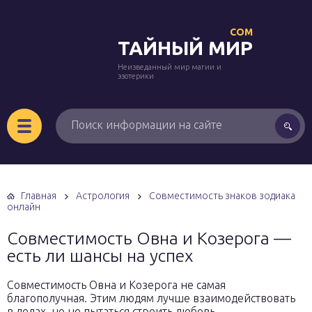
COM
ТАЙНЫЙ МИР
Неизведанный мир магии и
эзотерики
Главная
Астрология
Совместимость знаков зодиака
онлайн
Совместимость Овна и Козерога —
есть ли шансы на успех
Совместимость Овна и Козерога не самая
благополучная. Этим людям лучше взаимодействовать
в делах, но не пытаться строить любовь.