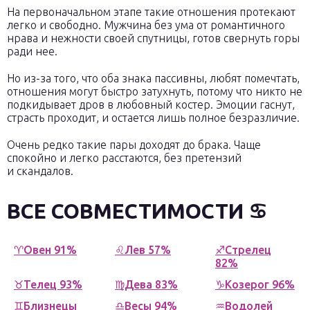
На первоначальном этапе такие отношения протекают
легко и свободно. Мужчина без ума от романтичного
нрава и нежности своей спутницы, готов свернуть горы
ради нее.
Но из-за того, что оба знака пассивны, любят помечтать,
отношения могут быстро затухнуть, потому что никто не
подкидывает дров в любовный костер. Эмоции гаснут,
страсть проходит, и остается лишь полное безразличие.
Очень редко такие пары доходят до брака. Чаще
спокойно и легко расстаются, без претензий
и скандалов.
ВСЕ СОВМЕСТИМОСТИ ♋
♈Овен 91%
♌Лев 57%
♐Стрелец
82%
♉Телец 93%
♍Дева 83%
♑Козерог 96%
♊Близнецы
♎Весы 94%
♒Водолей