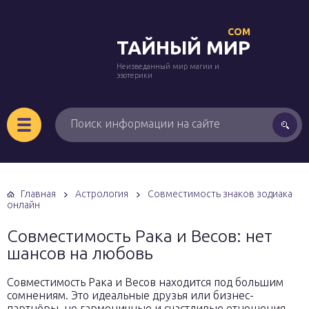
COM
ТАЙНЫЙ МИР
Неизведанный мир магии и
эзотерики
Главная
Астрология
Совместимость знаков зодиака
онлайн
Совместимость Рака и Весов: нет
шансов на любовь
Совместимость Рака и Весов находится под большим
сомнениям. Это идеальные друзья или бизнес-
партнёры, но гармоничные и счастливые отношения