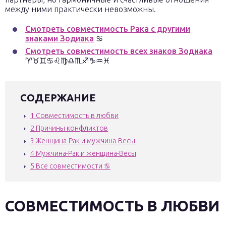
между ними практически невозможны.
Смотреть совместимость Рака с другими
знаками Зодиака
♋
Смотреть совместимость всех знаков Зодиака
♈♉♊♋♌♍♎♏♐♑♒♓
СОДЕРЖАНИЕ
1
Совместимость в любви
2
Причины конфликтов
3
Женщина-Рак и мужчина-Весы
4
Мужчина-Рак и женщина-Весы
5
Все совместимости ♋
СОВМЕСТИМОСТЬ В ЛЮБВИ