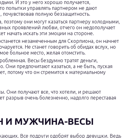
ьми. И это у него хорошо получается,
что попытки управлять партнером не дают
я, почувствовав полную беззащитность.
а, поэтому они могут казаться партнеру холодными,
вных проявлений любви, отчего он недополучает
т начать искать эти эмоции на стороне.
станется незамеченным для Скорпиона, он начнет
чаруется. Не станет говорить об обидах вслух, но
мое больное место, желая отомстить.
облемная. Весы бездумно тратят деньги,
. Они предпочитают казаться, а не быть, пуская
ет, потому что он стремится к материальному
. Они получают все, что хотели, и решают
т разрыв очень болезненно, надолго переставая
 И МУЖЧИНА-ВЕСЫ
жающих. Все подруги одобрят выбор девушки. Ведь