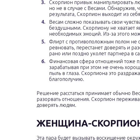
Скорпион привык манипулировать люд
но не в случае с Весами. Обнаружив, 
результата, Скорпион выходит из себ
Весам сложно показывать свои чувств
бездушными. Скорпиону не хватает я
необходимых эмоций. Из-за этого може
Флирт с противоположным полом не о
ревновать, перестанет доверять и разо
рано или поздно уколет партнера в са
Финансовая сфера отношений тоже пр
зарабатывая при этом не очень хорошо
пыль в глаза. Скорпиона это раздража
благополучию.
Решение расстаться принимает обычно Весы
разорвать отношения. Скорпион переживае
доверять людям.
ЖЕНЩИНА-СКОРПИОН
Эта пара будет вызывать восхищение окру