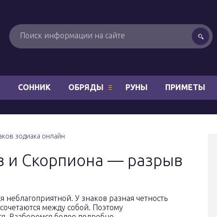
Н
СОННИК
ОБРЯДЫ
РУНЫ
ПРИМЕТЫ
ков зодиака онлайн
в и Скорпиона — разрыв
я неблагоприятной. У знаков разная четность
 сочетаются между собой. Поэтому
я. Разберемся более подробно.