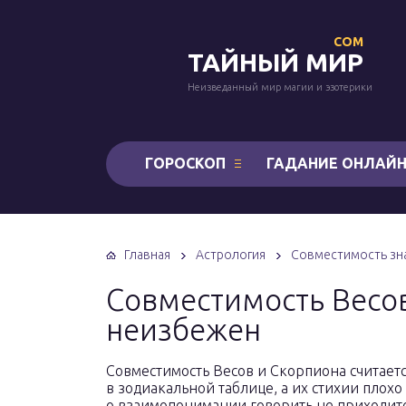
COM
ТАЙНЫЙ МИР
Неизведанный мир магии и эзотерики
ГОРОСКОП
ГАДАНИЕ ОНЛАЙ
Главная
Астрология
Совместимость зна
Совместимость Весо
неизбежен
Совместимость Весов и Скорпиона считаетс
в зодиакальной таблице, а их стихии плохо
о взаимопонимании говорить не приходитс