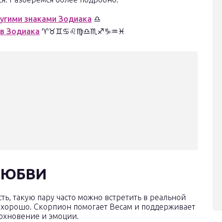
угими знаками Зодиака
♎
ов Зодиака
♈♉♊♋♌♍♎♏♐♑♒♓
ЛЮБВИ
ь, такую пару часто можно встретить в реальной
 хорошо. Скорпион помогает Весам и поддерживает
дохновение и эмоции.