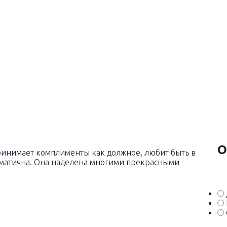
О
ринимает комплименты как должное, любит быть в
зматична. Она наделена многими прекрасными