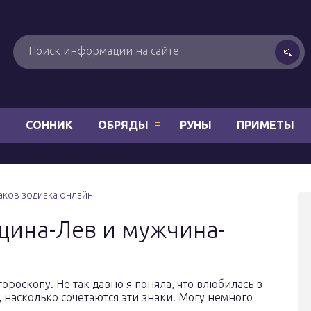
Н
СОННИК
ОБРЯДЫ
РУНЫ
ПРИМЕТЫ
ков зодиака онлайн
щина-Лев и мужчина-
 гороскопу. Не так давно я поняла, что влюбилась в
, насколько сочетаются эти знаки. Могу немного