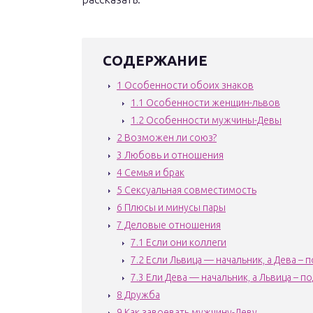
СОДЕРЖАНИЕ
1
Особенности обоих знаков
1.1
Особенности женщин-львов
1.2
Особенности мужчины-Девы
2
Возможен ли союз?
3
Любовь и отношения
4
Семья и брак
5
Сексуальная совместимость
6
Плюсы и минусы пары
7
Деловые отношения
7.1
Если они коллеги
7.2
Если Львица — начальник, а Дева – 
7.3
Ели Дева — начальник, а Львица – п
8
Дружба
9
Как завоевать мужчину-Деву