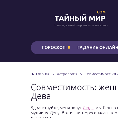
COM
ТАЙНЫЙ МИР
Неизведанный мир магии и эзотерики
ГОРОСКОП
ГАДАНИЕ ОНЛАЙ
Главная
Астрология
Совместимость зна
Совместимость: жен
Дева
Здравствуйте, меня зовут
Люда
, и я Лев по
мужчину-Деву. Вот и заинтересовалась тем
рассказать.