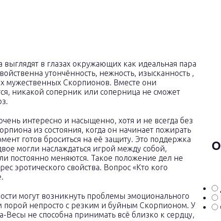
выглядят в глазах окружающих как идеальная пара
войственна утончённость, нежность, изысканность ,
нах мужественных Скорпионов. Вместе они
тся, никакой соперник или соперница не сможет
з.
очень интересно и насыщенно, хотя и не всегда без
рпиона из состояния, когда он начинает пожирать
момент готов броситься на её защиту. Это поддержка
О
 двое могли наслаждаться игрой между собой,
и постоянно меняются. Такое положение дел не
рес эротического свойства. Вопрос «Кто кого
.
мости могут возникнуть проблемы эмоционального
м порой непросто с резким и буйным Скорпионом. У
-Весы не способна принимать всё близко к сердцу,