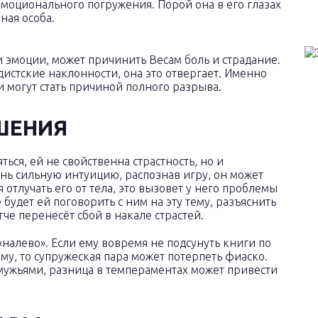
эмоционального погружения. Порой она в его глазах
ная особа.
 эмоции, может причинить Весам боль и страдание.
дистские наклонности, она это отвергает. Именно
 могут стать причиной полного разрыва.
ШЕНИЯ
ься, ей не свойственна страстность, но и
нь сильную интуицию, распознав игру, он может
 отлучать его от тела, это вызовет у него проблемы
будет ей поговорить с ним на эту тему, разъяснить
гче перенесёт сбой в накале страстей.
налево». Если ему вовремя не подсунуть книги по
му, то супружеская пара может потерпеть фиаско.
мужьями, разница в темпераментах может привести