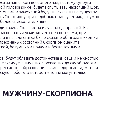
ься за чашечкой вечернего чая, поэтому супруга-
кой головомойке, будет испытывать настоящий шок.
етензий и замечаний будут высказаны по существу.
ть Скорпиону при подобных нравоучениях, – нужно
ь более снисходительным.
дить мужа Скорпиона из частых депрессий. Его
распознать и усмирять его же способами, при
та в начале статьи было сказано об играх в «кошки
прессивных состояний Скорпион оценит и
аской, безумными ночами и бесконечными
в, будут обладать достоинствами отца и нежностью
т максимум внимания с рождения до самой смерти
престижное образование, самые дорогие гаджеты и
скую любовь, о которой многие могут только
Я МУЖЧИНУ-СКОРПИОНА