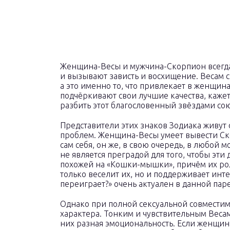
Женщина-Весы и мужчина-Скорпион всегда 
и вызывают зависть и восхищение. Весам с
а это именно то, что привлекает в женщи
подчёркивают свои лучшие качества, каже
разбить этот благословенный звёздами сою
Представители этих знаков Зодиака живут 
проблем. Женщина-Весы умеет вывести Ско
сам себя, он же, в свою очередь, в любой 
не является преградой для того, чтобы эти
похожей на «Кошки-мышки», причём их рол
только веселит их, но и поддерживает инте
переиграет?» очень актуален в данной паре
Однако при полной сексуальной совмести
характера. Тонким и чувствительным Веса
них разная эмоциональность. Если женщина