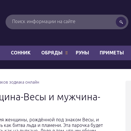
Н
СОННИК
ОБРЯДЫ
РУНЫ
ПРИМЕТЫ
ков зодиака онлайн
щина-Весы и мужчина-
ия женщины, рождённой под знаком Весы, и
 как битва льда и пламени. Эта парочка будет
ь как на вулкане. Дело в том, что им обоим