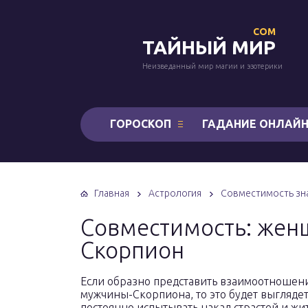
COM
ТАЙНЫЙ МИР
Неизведанный мир магии и эзотерики
ГОРОСКОП
ГАДАНИЕ ОНЛАЙ
Главная
Астрология
Совместимость зна
Совместимость: жен
Скорпион
Если образно представить взаимоотношен
мужчины-Скорпиона, то это будет выглядеть
постоянно испытывать накал страстей и жит