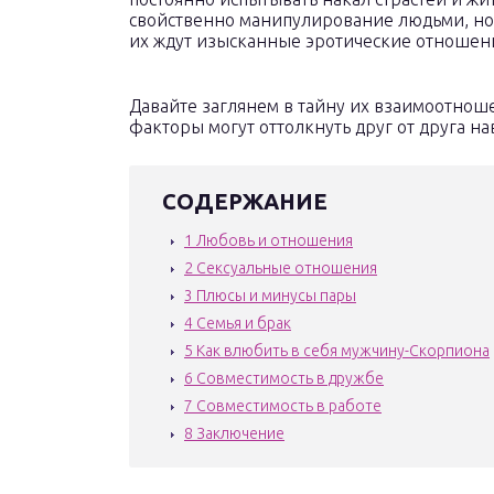
свойственно манипулирование людьми, но 
их ждут изысканные эротические отношен
Давайте заглянем в тайну их взаимоотноше
факторы могут оттолкнуть друг от друга на
СОДЕРЖАНИЕ
1
Любовь и отношения
2
Сексуальные отношения
3
Плюсы и минусы пары
4
Семья и брак
5
Как влюбить в себя мужчину-Скорпиона
6
Совместимость в дружбе
7
Совместимость в работе
8
Заключение