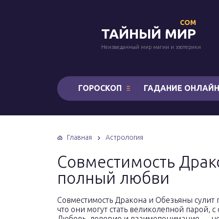
COM
ТАЙНЫЙ МИР
Неизведанный мир магии и эзотерики
ГОРОСКОП
ГАДАНИЕ ОНЛАЙ
Главная
Астрология
Совместимость Драк
полный любви
Совместимость Дракона и Обезьяны сулит 
что они могут стать великолепной парой,
Любовь, доверие и взаимопонимание — не 