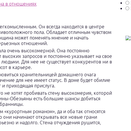
егкомысленным. Он всегда находится в центре
тивоположного пола. Обладает отличным чувством
енщина может поменять мнение и начать
серьезных отношений.
ала очень высокомерной. Она постоянно
т высоких запросов и постоянно указывает на свое
 людьми. Для нее не существует конкурентов ни в
сот в карьере.
новиться хранительницей домашнего очага
чение для нее имеет статус. В доме будет обилие
 и приходящая прислуга.
то не хотят пробивать стену высокомерия, которой
чины-Обезьяны есть большие шансы добиться
збранницы.
м «курортным романом», да и оба так относятся
о они начинают открывать все новые грани
рьезно и надолго. Стена отчуждения рушится,