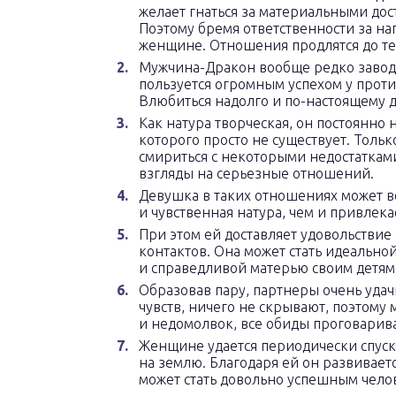
желает гнаться за материальными дос
Поэтому бремя ответственности за на
женщине. Отношения продлятся до тех 
Мужчина-Дракон вообще редко заводи
пользуется огромным успехом у проти
Влюбиться надолго и по-настоящему д
Как натура творческая, он постоянно н
которого просто не существует. Тольк
смириться с некоторыми недостаткам
взгляды на серьезные отношений.
Девушка в таких отношениях может в
и чувственная натура, чем и привлек
При этом ей доставляет удовольствие
контактов. Она может стать идеально
и справедливой матерью своим детям
Образовав пару, партнеры очень уда
чувств, ничего не скрывают, поэтому
и недомолвок, все обиды проговарив
Женщине удается периодически спуска
на землю. Благодаря ей он развиваетс
может стать довольно успешным чело