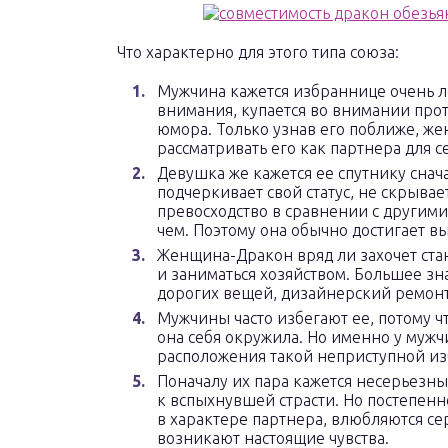
Что характерно для этого типа союза:
Мужчина кажется избраннице очень л
внимания, купается во внимании про
юмора. Только узнав его поближе, ж
рассматривать его как партнера для 
Девушка же кажется ее спутнику снач
подчеркивает свой статус, не скрывае
превосходство в сравнении с другими
чем. Поэтому она обычно достигает вы
Женщина-Дракон вряд ли захочет ста
и заниматься хозяйством. Большее зна
дорогих вещей, дизайнерский ремонт
Мужчины часто избегают ее, потому ч
она себя окружила. Но именно у муж
расположения такой неприступной и
Поначалу их пара кажется несерьезны
к вспыхнувшей страсти. Но постепенн
в характере партнера, влюбляются се
возникают настоящие чувства.