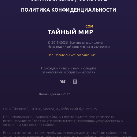
ПОЛИТИКА КОНФИДЕНЦИАЛЬНОСТИ
COM
ТАЙНЫЙ МИР
© 2015–2026. Все права защищены
Неизведанный мир магии и эзотерики
Пользовательское соглашение
Присоединяйтесь к нам и следите
за новостями в социальных сетях
Дизайн сделан в 2017
ООО "Феникс", 109156, Москва, Жулебинский бульвар, 25
При использовании данного сайта, вы подтверждаете свое согласие на
использование файлов cookie в соответствии с настоящим уведомлением в
отношении данного типа файлов.
Если вы не согласны с тем, чтобы мы использовали данный тип файлов, то вы
должны соответствующим образом установить настройки вашего браузера или не