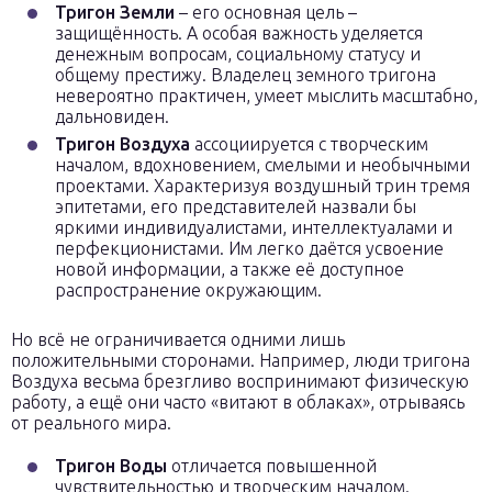
Тригон Земли
– его основная цель –
защищённость. А особая важность уделяется
денежным вопросам, социальному статусу и
общему престижу. Владелец земного тригона
невероятно практичен, умеет мыслить масштабно,
дальновиден.
Тригон Воздуха
ассоциируется с творческим
началом, вдохновением, смелыми и необычными
проектами. Характеризуя воздушный трин тремя
эпитетами, его представителей назвали бы
яркими индивидуалистами, интеллектуалами и
перфекционистами. Им легко даётся усвоение
новой информации, а также её доступное
распространение окружающим.
Но всё не ограничивается одними лишь
положительными сторонами. Например, люди тригона
Воздуха весьма брезгливо воспринимают физическую
работу, а ещё они часто «витают в облаках», отрываясь
от реального мира.
Тригон Воды
отличается повышенной
чувствительностью и творческим началом.