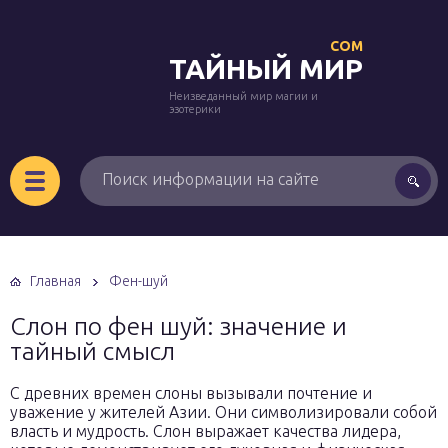
COM
ТАЙНЫЙ МИР
Неизведанный мир магии и
эзотерики
Главная
Фен-шуй
Слон по фен шуй: значение и
тайный смысл
С древних времен слоны вызывали почтение и
уважение у жителей Азии. Они символизировали собой
власть и мудрость. Слон выражает качества лидера,