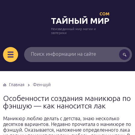
COM
ТАЙНЫЙ МИР
Неизведанный мир магии и
эзотерики
Главная
Фен-шуй
Особенности создания маникюра по
фэншую — как наносится лак
Маникюр люблю делать с детства, знаю несколько
десятков вариантов. Недавно прочитала о маникюре по
фэншуй. Оказывается, наложение определенного лака