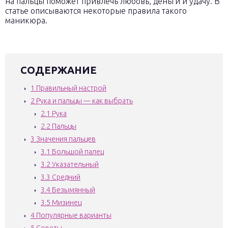
на пальцы поможет привлечь любовь, деньги и удачу. В
статье описываются некоторые правила такого
маникюра.
СОДЕРЖАНИЕ
1
Правильный настрой
2
Рука и пальцы — как выбрать
2.1
Рука
2.2
Пальцы
3
Значения пальцев
3.1
Большой палец
3.2
Указательный
3.3
Средний
3.4
Безымянный
3.5
Мизинец
4
Популярные варианты