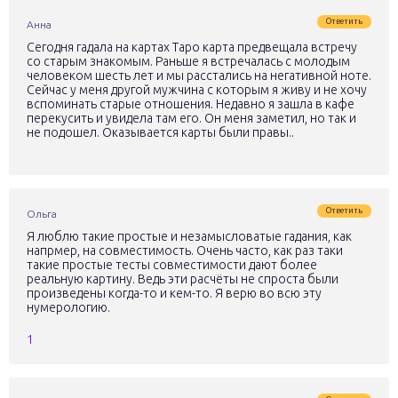
Ответить
Анна
Сегодня гадала на картах Таро карта предвещала встречу
со старым знакомым. Раньше я встречалась с молодым
человеком шесть лет и мы расстались на негативной ноте.
Сейчас у меня другой мужчина с которым я живу и не хочу
вспоминать старые отношения. Недавно я зашла в кафе
перекусить и увидела там его. Он меня заметил, но так и
не подошел. Оказывается карты были правы..
Ответить
Ольга
Я люблю такие простые и незамысловатые гадания, как
напрмер, на совместимость. Очень часто, как раз таки
такие простые тесты совместимости дают более
реальную картину. Ведь эти расчёты не спроста были
произведены когда-то и кем-то. Я верю во всю эту
нумерологию.
1