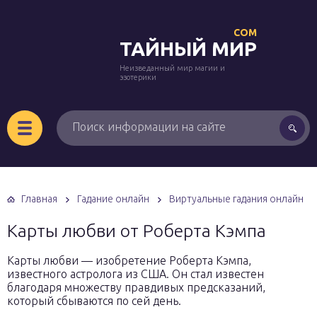
COM
ТАЙНЫЙ МИР
Неизведанный мир магии и
эзотерики
Главная
Гадание онлайн
Виртуальные гадания онлайн
Карты любви от Роберта Кэмпа
Карты любви — изобретение Роберта Кэмпа,
известного астролога из США. Он стал известен
благодаря множеству правдивых предсказаний,
который сбываются по сей день.