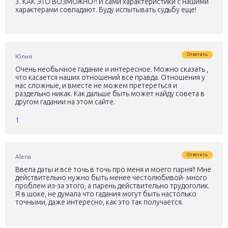
3. КАК ЭТО ВОЗМОЖНО?! И сами характеристики с нашими
характерами совпадают. Буду испытывать судьбу еще!
Ответить
Юлия
Очень необычное гадание и интересное. Можно сказать ,
что касается наших отношений все правда. Отношения у
нас сложные, и вместе не можем претереться и
раздельно никак. Как дальше быть может найду совета в
другом гадании на этом сайте.
1
Ответить
Alena
Ввела даты и всё точь в точь про меня и моего парня!! Мне
действительно нужно быть менее честолюбивой- много
проблем из-за этого, а парень действительно трудоголик.
Я в шоке, не думала что гадания могут быть настолько
точными, даже интересно, как это так получается.