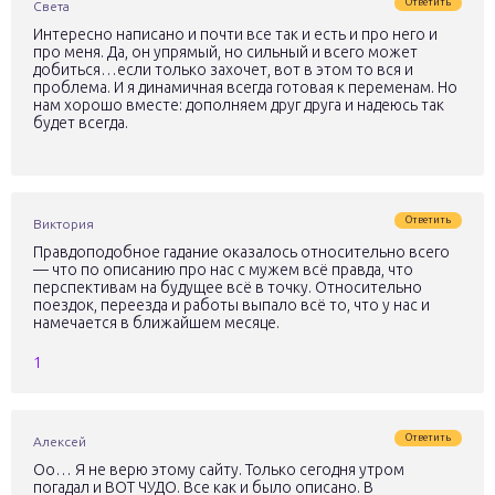
Ответить
Света
Интересно написано и почти все так и есть и про него и
про меня. Да, он упрямый, но сильный и всего может
добиться…если только захочет, вот в этом то вся и
проблема. И я динамичная всегда готовая к переменам. Но
нам хорошо вместе: дополняем друг друга и надеюсь так
будет всегда.
Ответить
Виктория
Правдоподобное гадание оказалось относительно всего
— что по описанию про нас с мужем всё правда, что
перспективам на будущее всё в точку. Относительно
поездок, переезда и работы выпало всё то, что у нас и
намечается в ближайшем месяце.
1
Ответить
Алексей
Оо… Я не верю этому сайту. Только сегодня утром
погадал и ВОТ ЧУДО. Все как и было описано. В