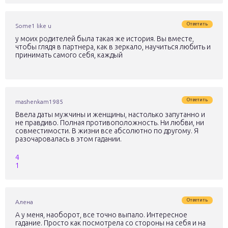
Ответить
Some1 like u
у моих родителей была такая же история. Вы вместе,
чтобы глядя в партнера, как в зеркало, научиться любить и
принимать самого себя, каждый
Ответить
mashenkam1985
Ввела даты мужчины и женщины, настолько запутанно и
не правдиво. Полная противоположность. Ни любви, ни
совместимости. В жизни все абсолютно по другому. Я
разочаровалась в этом гадании.
4
1
Ответить
Алена
А у меня, наоборот, все точно выпало. Интересное
гадание. Просто как посмотрела со стороны на себя и на