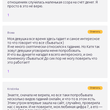
отношениях случилась маленькая ссора на счёт денег. Я
просто в это не верю.
1
Ответить
Вова
Моя девушка все время здесь гадает и самое интересное
то что говорит что все сбываться )
Я не много скептически относился к гаданию. Но Катя так
зовут девушки уговорила меня попробовать.
И что вы думаете нагадал я всего интересного, и оно
понемногу сбываться! До сих пор не могу поверить что
это работает!
1
Ответить
Kristinka
Знаете, сначала не верила, но все таки попробывала
несколько видов гаданий онлайн, и что-то в этом есть.
Этим утром впервые зашла на сайт, случайно, проверила
нас с мужем. И не поверите, моя любимая цифра 7, а его —