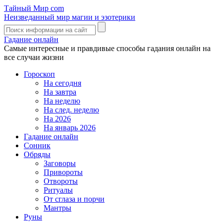
Тайный Мир
com
Неизведанный мир магии и эзотерики
Гадание онлайн
Самые интересные и правдивые способы гадания онлайн на
все случаи жизни
Гороскоп
На сегодня
На завтра
На неделю
На след. неделю
На 2026
На январь 2026
Гадание онлайн
Сонник
Обряды
Заговоры
Привороты
Отвороты
Ритуалы
От сглаза и порчи
Мантры
Руны