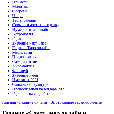
Приметы
Молитвы
Обереги
Чакры
Тесты онлайн
Совместимость по зодиаку
Нумерология онлайн
Астрология
Гадание
Значение карт Таро
Гадание Таро онлайн
Медитация
Предсказания
Саморазвитие
Хиромантия
Фен-шуй
Значение имен
Именины 2021
Славянская культура
Православный календарь 2021
Годовщины свадьбы
Главная
›
Гадание онлайн
›
Виртуальные гадания онлайн
Гадание «Совет дня» онлайн и