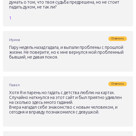
думать о том, что твоя судьба предрешена, но не стоит
падать духом, не так ли?
1
Ответить
Ирина
Пару недель назад гадала, и выпали проблемы с прошлой
жизни. Не поверите, но к мне вернулся мой проблемный
бывший, не давая покоя.
Ответить
Павел
Хотя Я и парень но гадать с детства люблю на картах.
Случайно наткнулся на этот сайт и был приятно удивлен
на сколько здесь много гаданий.
Вчера нагадал себе знакомство с новым человеком, и
сегодня и вправду познакомился с девушкой.