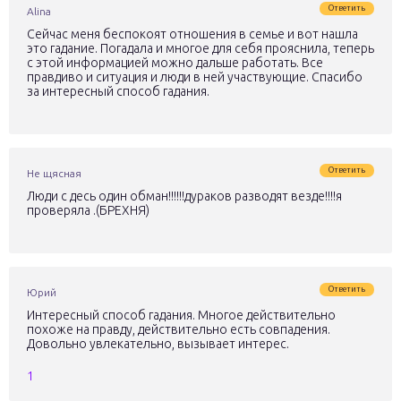
Ответить
Alina
Сейчас меня беспокоят отношения в семье и вот нашла
это гадание. Погадала и многое для себя прояснила, теперь
с этой информацией можно дальше работать. Все
правдиво и ситуация и люди в ней участвующие. Спасибо
за интересный способ гадания.
Ответить
Не щясная
Люди с десь один обман!!!!!!дураков разводят везде!!!!я
проверяла .(БРЕХНЯ)
Ответить
Юрий
Интересный способ гадания. Многое действительно
похоже на правду, действительно есть совпадения.
Довольно увлекательно, вызывает интерес.
1