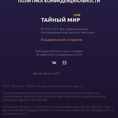
ПОЛИТИКА КОНФИДЕНЦИАЛЬНОСТИ
COM
ТАЙНЫЙ МИР
© 2015–2026. Все права защищены
Неизведанный мир магии и эзотерики
Пользовательское соглашение
Присоединяйтесь к нам и следите
за новостями в социальных сетях
Дизайн сделан в 2017
ООО "Феникс", 109156, Москва, Жулебинский бульвар, 25
При использовании данного сайта, вы подтверждаете свое согласие на
использование файлов cookie в соответствии с настоящим уведомлением в
отношении данного типа файлов.
Если вы не согласны с тем, чтобы мы использовали данный тип файлов, то вы
должны соответствующим образом установить настройки вашего браузера или не
использовать сайт.