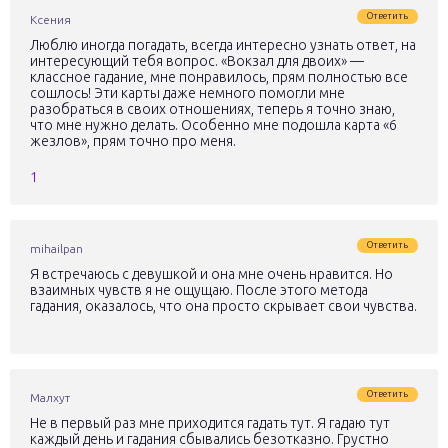
Ответить
Ксения
Люблю иногда погадать, всегда интересно узнать ответ, на
интересующий тебя вопрос. «Вокзал для двоих» —
классное гадание, мне понравилось, прям полностью все
сошлось! Эти карты даже немного помогли мне
разобраться в своих отношениях, теперь я точно знаю,
что мне нужно делать. Особенно мне подошла карта «6
жезлов», прям точно про меня.
1
Ответить
mihailpan
Я встречаюсь с девушкой и она мне очень нравится. Но
взаимных чувств я не ощущаю. После этого метода
гадания, оказалось, что она просто скрывает свои чувства.
Ответить
Малхут
Не в первый раз мне приходится гадать тут. Я гадаю тут
каждый день и гадания сбывались безотказно. Грустно