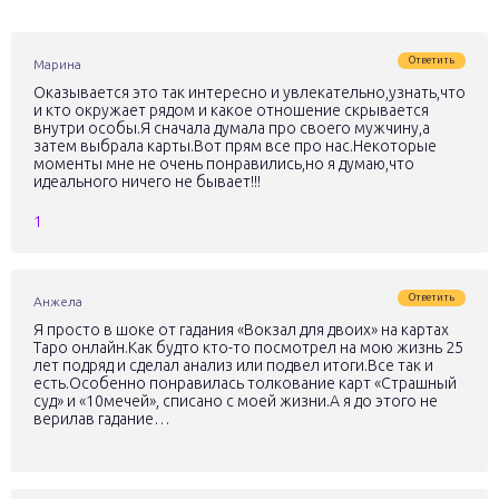
Ответить
Марина
Оказывается это так интересно и увлекательно,узнать,что
и кто окружает рядом и какое отношение скрывается
внутри особы.Я сначала думала про своего мужчину,а
затем выбрала карты.Вот прям все про нас.Некоторые
моменты мне не очень понравились,но я думаю,что
идеального ничего не бывает!!!
1
Ответить
Анжела
Я просто в шоке от гадания «Вокзал для двоих» на картах
Таро онлайн.Как будто кто-то посмотрел на мою жизнь 25
лет подряд и сделал анализ или подвел итоги.Все так и
есть.Особенно понравилась толкование карт «Страшный
суд» и «10мечей», списано с моей жизни.А я до этого не
верилав гадание…