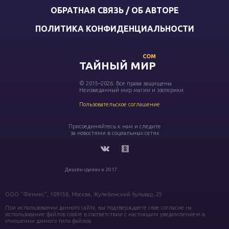
ОБРАТНАЯ СВЯЗЬ / ОБ АВТОРЕ
ПОЛИТИКА КОНФИДЕНЦИАЛЬНОСТИ
COM
ТАЙНЫЙ МИР
© 2015–2026. Все права защищены
Неизведанный мир магии и эзотерики
Пользовательское соглашение
Присоединяйтесь к нам и следите
за новостями в социальных сетях
Дизайн сделан в 2017
ООО "Феникс", 109156, Москва, Жулебинский бульвар, 25
При использовании данного сайта, вы подтверждаете свое согласие на
использование файлов cookie в соответствии с настоящим уведомлением в
отношении данного типа файлов.