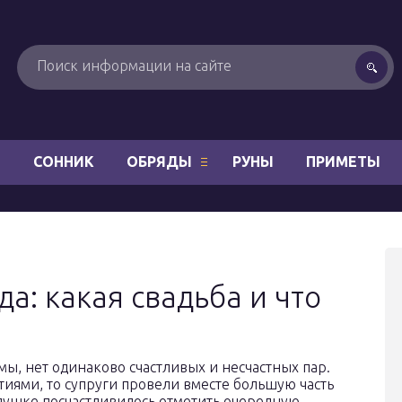
Н
СОННИК
ОБРЯДЫ
РУНЫ
ПРИМЕТЫ
да: какая свадьба и что
ы, нет одинаково счастливых и несчастных пар.
тиями, то супруги провели вместе большую часть
едушке посчастливилось отметить очередную