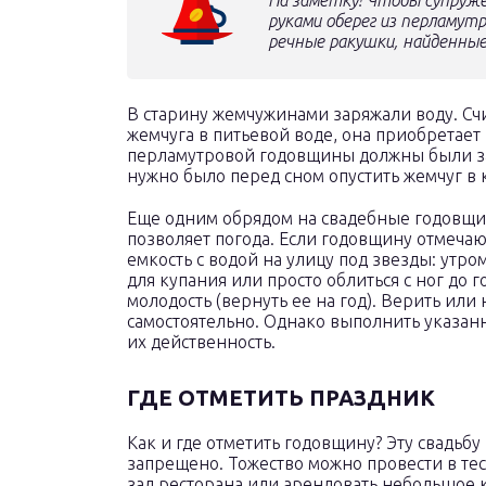
На заметку! Чтобы супруже
руками оберег из перламут
речные ракушки, найденные 
В старину жемчужинами заряжали воду. Счи
жемчуга в питьевой воде, она приобретает
перламутровой годовщины должны были за
нужно было перед сном опустить жемчуг в к
Еще одним обрядом на свадебные годовщин
позволяет погода. Если годовщину отмечают
емкость с водой на улицу под звезды: утром
для купания или просто облиться с ног до 
молодость (вернуть ее на год). Верить ил
самостоятельно. Однако выполнить указан
их действенность.
ГДЕ ОТМЕТИТЬ ПРАЗДНИК
Как и где отметить годовщину? Эту свадьбу 
запрещено. Тожество можно провести в те
зал ресторана или арендовать небольшое к