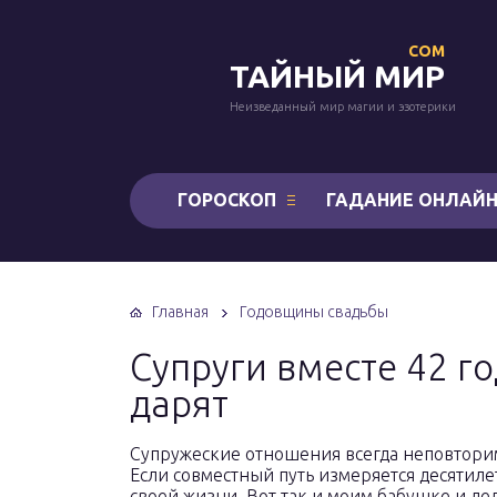
COM
ТАЙНЫЙ МИР
Неизведанный мир магии и эзотерики
ГОРОСКОП
ГАДАНИЕ ОНЛАЙ
Главная
Годовщины свадьбы
Супруги вместе 42 го
дарят
Супружеские отношения всегда неповторим
Если совместный путь измеряется десятиле
своей жизни. Вот так и моим бабушке и д