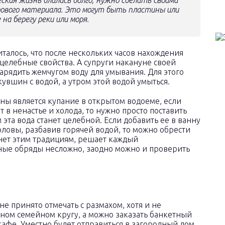
ская жизнь длилась долго, нужно сделать своими
рового материала. Это могут быть пластины или
на берегу реки или моря.
талось, что после нескольких часов нахождения
 целебные свойства. А супруги накануне своей
рядить жемчугом воду для умывания. Для этого
увшин с водой, а утром этой водой умыться.
ы является купание в открытом водоеме, если
 в ненастье и холода, то нужно просто поставить
 эта вода станет целебной. Если добавить ее в ванну
головы, разбавив горячей водой, то можно обрести
и нет этим традициям, решает каждый
ные обряды несложно, заодно можно и проверить
не принято отмечать с размахом, хотя и не
сном семейном кругу, а можно заказать банкетный
афе. Уместно будет отправиться в загородный дом,