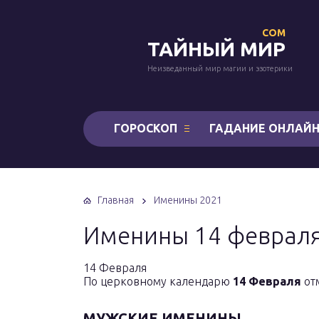
COM
ТАЙНЫЙ МИР
Неизведанный мир магии и эзотерики
ГОРОСКОП
ГАДАНИЕ ОНЛАЙ
Главная
Именины 2021
Именины 14 февраля
14 Февраля
По церковному календарю
14 Февраля
от
МУЖСКИЕ ИМЕНИНЫ