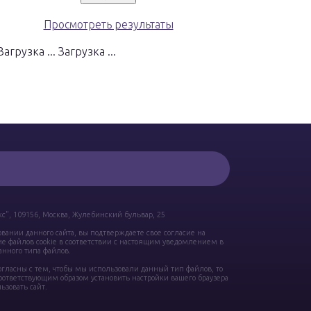
Просмотреть результаты
Загрузка ...
", 109156, Москва, Жулебинский бульвар, 25
вании данного сайта, вы подтверждаете свое согласие на
е файлов cookie в соответствии с настоящим уведомлением в
нного типа файлов.
огласны с тем, чтобы мы использовали данный тип файлов, то
ответствующим образом установить настройки вашего браузера
ьзовать сайт.