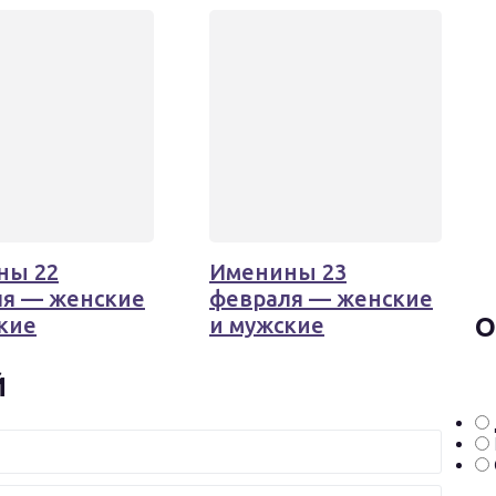
ны 22
Именины 23
ля — женские
февраля — женские
кие
и мужские
О
Й