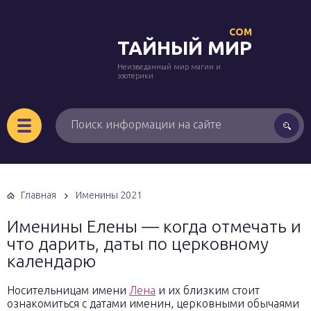
COM
ТАЙНЫЙ МИР
Неизведанный мир магии и
эзотерики
Главная
Именины 2021
Именины Елены — когда отмечать и
что дарить, даты по церковному
календарю
Носительницам имени
Лена
и их близким стоит
ознакомиться с датами именин, церковными обычаями