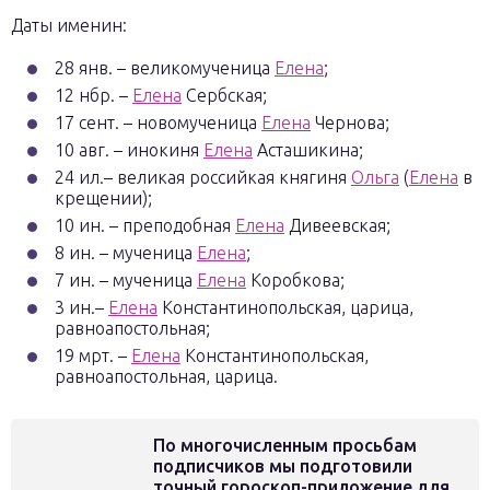
Даты именин:
28 янв. – великомученица
Елена
;
12 нбр. –
Елена
Сербская;
17 сент. – новомученица
Елена
Чернова;
10 авг. – инокиня
Елена
Асташикина;
24 ил.– великая российкая княгиня
Ольга
(
Елена
в
крещении);
10 ин. – преподобная
Елена
Дивеевская;
8 ин. – мученица
Елена
;
7 ин. – мученица
Елена
Коробкова;
3 ин.–
Елена
Константинопольская, царица,
равноапостольная;
19 мрт. –
Елена
Константинопольская,
равноапостольная, царица.
По многочисленным просьбам
подписчиков мы подготовили
точный гороскоп-приложение для