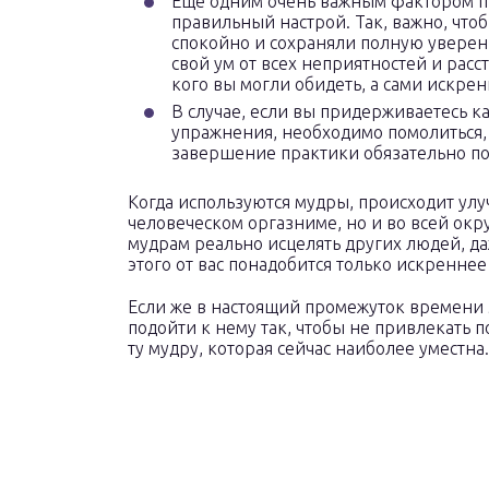
Ещё одним очень важным фактором п
правильный настрой. Так, важно, чтоб
спокойно и сохраняли полную уверен
свой ум от всех неприятностей и расст
кого вы могли обидеть, а сами искрен
В случае, если вы придерживаетесь ка
упражнения, необходимо помолиться, 
завершение практики обязательно поб
Когда используются мудры, происходит улу
человеческом оргазниме, но и во всей окр
мудрам реально исцелять других людей, да
этого от вас понадобится только искренн
Если же в настоящий промежуток времени э
подойти к нему так, чтобы не привлекать 
ту мудру, которая сейчас наиболее уместна.