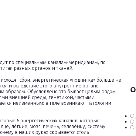
одит по специальным каналам-меридианам, по
тигая разных органов и тканей.
оисходят сбои, энергетическая «подпитка» больше не
ется, и вследствие этого внутренние органы
О
ым образом. Обусловлено это бывает целым рядом
ями внешней среды, генетикой, частыми
таётся неизменным: в теле возникают патологии
азовые 6 энергетических каналов, которые
дце, лёгкие, мозг, печень, селезёнку, систему
почему в наших руках скрывается столь