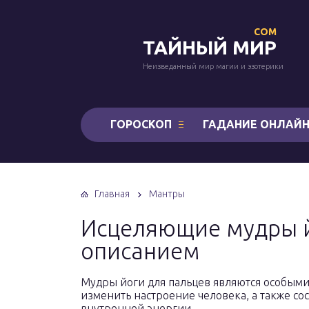
COM
ТАЙНЫЙ МИР
Неизведанный мир магии и эзотерики
ГОРОСКОП
ГАДАНИЕ ОНЛАЙ
Главная
Мантры
Исцеляющие мудры й
описанием
Мудры йоги для пальцев являются особыми
изменить настроение человека, а также со
внутренней энергии.