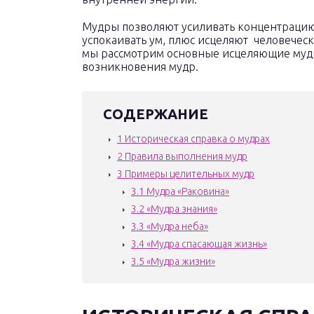
Мудры позволяют усиливать концентрацию 
успокаивать ум, плюс исцеляют человеческ
мы рассмотрим основные исцеляющие мудры
возникновения мудр.
СОДЕРЖАНИЕ
1
Историческая справка о мудрах
2
Правила выполнения мудр
3
Примеры целительных мудр
3.1
Мудра «Раковина»
3.2
«Мудра знания»
3.3
«Мудра неба»
3.4
«Мудра спасающая жизнь»
3.5
«Мудра жизни»