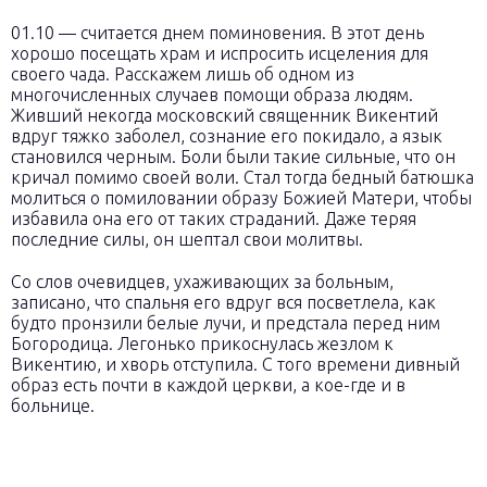
01.10 — считается днем поминовения. В этот день
хорошо посещать храм и испросить исцеления для
своего чада. Расскажем лишь об одном из
многочисленных случаев помощи образа людям.
Живший некогда московский священник Викентий
вдруг тяжко заболел, сознание его покидало, а язык
становился черным. Боли были такие сильные, что он
кричал помимо своей воли. Стал тогда бедный батюшка
молиться о помиловании образу Божией Матери, чтобы
избавила она его от таких страданий. Даже теряя
последние силы, он шептал свои молитвы.
Со слов очевидцев, ухаживающих за больным,
записано, что спальня его вдруг вся посветлела, как
будто пронзили белые лучи, и предстала перед ним
Богородица. Легонько прикоснулась жезлом к
Викентию, и хворь отступила. С того времени дивный
образ есть почти в каждой церкви, а кое-где и в
больнице.