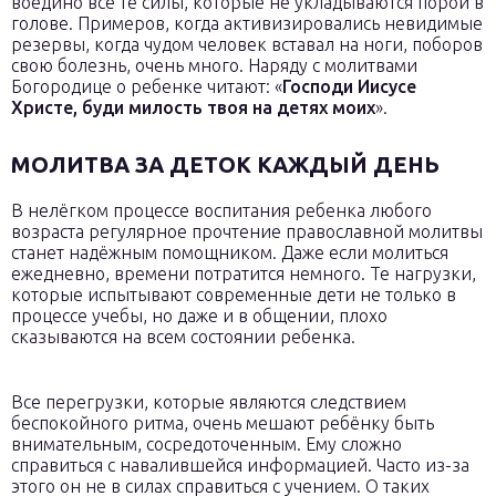
воедино все те силы, которые не укладываются порой в
голове. Примеров, когда активизировались невидимые
резервы, когда чудом человек вставал на ноги, поборов
свою болезнь, очень много. Наряду с молитвами
Богородице о ребенке читают: «
Господи Иисусе
Христе, буди милость твоя на детях моих
».
МОЛИТВА ЗА ДЕТОК КАЖДЫЙ ДЕНЬ
В нелёгком процессе воспитания ребенка любого
возраста регулярное прочтение православной молитвы
станет надёжным помощником. Даже если молиться
ежедневно, времени потратится немного. Те нагрузки,
которые испытывают современные дети не только в
процессе учебы, но даже и в общении, плохо
сказываются на всем состоянии ребенка.
Все перегрузки, которые являются следствием
беспокойного ритма, очень мешают ребёнку быть
внимательным, сосредоточенным. Ему сложно
справиться с навалившейся информацией. Часто из-за
этого он не в силах справиться с учением. О таких