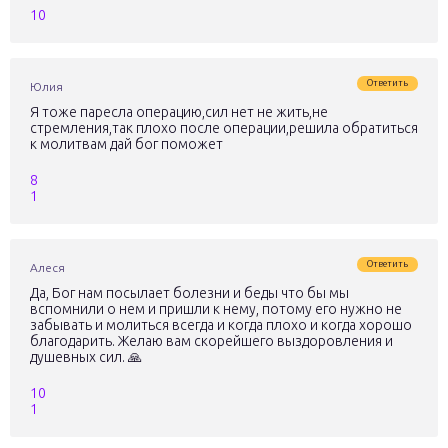
10
Ответить
Юлия
Я тоже паресла операцию,сил нет не жить,не
стремления,так плохо после операции,решила обратиться
к молитвам дай бог поможет
8
1
Ответить
Алеся
Да, Бог нам посылает болезни и беды что бы мы
вспомнили о нем и пришли к нему, потому его нужно не
забывать и молиться всегда и когда плохо и когда хорошо
благодарить. Желаю вам скорейшего выздоровления и
душевных сил. 🙏
10
1