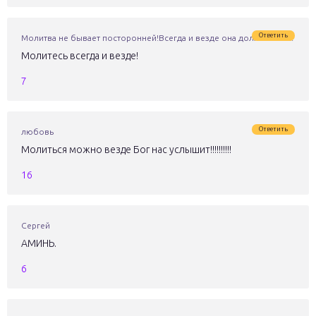
Ответить
Молитва не бывает посторонней!Всегда и везде она должна быть!
Молитесь всегда и везде!
7
Ответить
любовь
Молиться можно везде Бог нас услышит!!!!!!!!!!
16
Сергей
АМИНЬ.
6