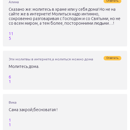
Ответить
Алина
Сказано же: молитесь в храме или у себя дома! Но не на
сайте же в интернете! Молиться надо интимно,
сокровенно разговаривая с Господом и со Святыми, но не
со всем миром, а тем более, посторонними людьми…!
11
5
Ответить
Эти молитвы в интернете,а молиться можно дома
Молитесь дома.
6
1
Вика
Сама закрой,бесноватая !
1
1