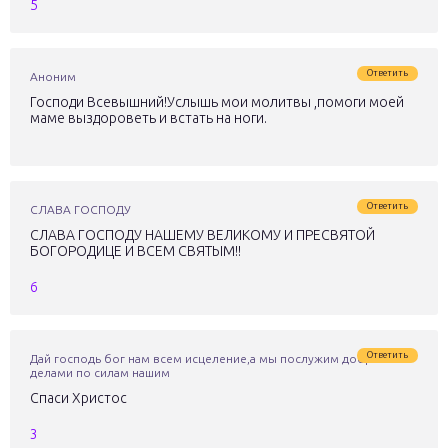
5
Ответить
Аноним
Господи Всевышний!Услышь мои молитвы ,помоги моей
маме выздороветь и встать на ноги.
Ответить
СЛАВА ГОСПОДУ
СЛАВА ГОСПОДУ НАШЕМУ ВЕЛИКОМУ И ПРЕСВЯТОЙ
БОГОРОДИЦЕ И ВСЕМ СВЯТЫМ!!
6
Ответить
Дай господь бог нам всем исцеление,а мы послужим добрыми
делами по силам нашим
Спаси Христос
3