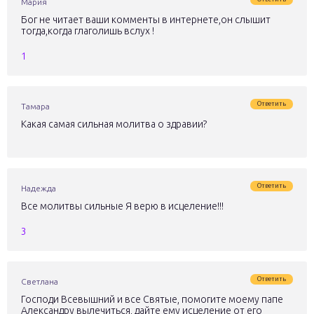
Мария
Бог не читает ваши комменты в интернете,он слышит
тогда,когда глаголишь вслух !
1
Ответить
Тамара
Какая самая сильная молитва о здравии?
Ответить
Надежда
Все молитвы сильные Я верю в исцеление!!!
3
Ответить
Светлана
Господи Всевышний и все Святые, помогите моему папе
Александру вылечиться, дайте ему исцеление от его