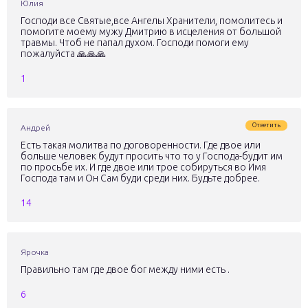
Юлия
Господи все Святые,все Ангелы Хранители, помолитесь и
помогите моему мужу Дмитрию в исцеления от большой
травмы. Чтоб не папал духом. Господи помоги ему
пожалуйста 🙏🙏🙏
1
Ответить
Андрей
Есть такая молитва по договоренности. Где двое или
больше человек будут просить что то у Господа-будит им
по просьбе их. И где двое или трое собируться во Имя
Господа там и Он Сам буди среди них. Будьте добрее.
14
Ярочка
Правильно там где двое бог между ними есть .
6