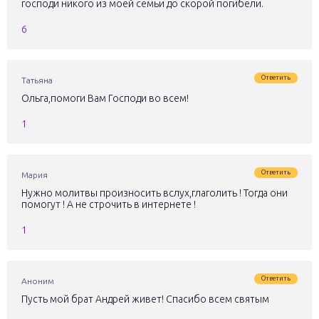
господи никого из моей семьи до скорой погибели.
6
Ответить
Татьяна
Ольга,помоги Вам Господи во всем!
1
Ответить
Мария
Нужно молитвы произносить вслух,глаголить ! Тогда они
помогут ! А не строчить в интернете !
1
Ответить
Аноним
Пусть мой брат Андрей живет! Спасибо всем святым