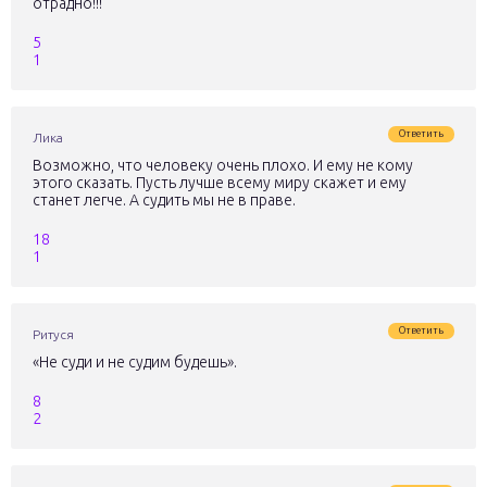
отрадно!!!
5
1
Ответить
Лика
Возможно, что человеку очень плохо. И ему не кому
этого сказать. Пусть лучше всему миру скажет и ему
станет легче. А судить мы не в праве.
18
1
Ответить
Ритуся
«Не суди и не судим будешь».
8
2