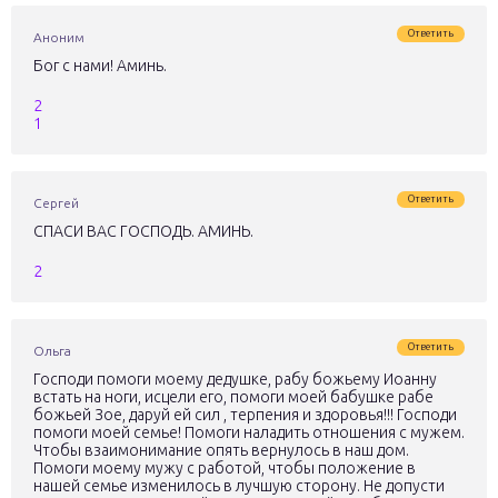
Ответить
Аноним
Бог с нами! Аминь.
2
1
Ответить
Сергей
СПАСИ ВАС ГОСПОДЬ. АМИНЬ.
2
Ответить
Ольга
Господи помоги моему дедушке, рабу божьему Иоанну
встать на ноги, исцели его, помоги моей бабушке рабе
божьей Зое, даруй ей сил , терпения и здоровья!!! Господи
помоги моей семье! Помоги наладить отношения с мужем.
Чтобы взаимонимание опять вернулось в наш дом.
Помоги моему мужу с работой, чтобы положение в
нашей семье изменилось в лучшую сторону. Не допусти