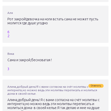
Аля
Рот закрой!девочка на ноги встать сама не может пусть
молится где душе угодно
6
2
Вика
Сама и закрой,бесноватая !
3
Ответить
Алина,добрый день!Я с вами согласна на счёт молитвы с
интернета,но можно ведь эти молитвы переписать и молиться
дома в своей келье.
Алина,добрый день! Я с вами согласна на счёт молитвы с
интернета,но можно ведь эти молитвы переписать и
молиться дома- в своей келье.Я так делаю и мне на душе