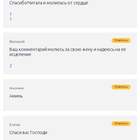
Спасибо!Читала и молилась от сердца!
1
1
Ответить
Валерий
Ваш комментарий:молюсь за свою жену и надеюсь на её
исцеление
2
Ответить
Аноним
Аминь
Ответить
Елена
Спаси вас Господи .