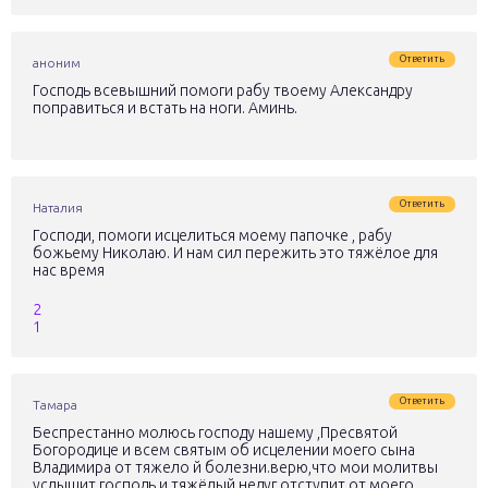
Ответить
аноним
Господь всевышний помоги рабу твоему Александру
поправиться и встать на ноги. Аминь.
Ответить
Наталия
Господи, помоги исцелиться моему папочке , рабу
божьему Николаю. И нам сил пережить это тяжёлое для
нас время
2
1
Ответить
Тамара
Беспрестанно молюсь господу нашему ,Пресвятой
Богородице и всем святым об исцелении моего сына
Владимира от тяжело й болезни.верю,что мои молитвы
услышит господь и тяжёлый недуг отступит от моего