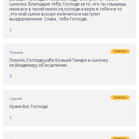
сыночка .благодарю тебя, Господи за то ,что ты слышишь
меня.все в твоей милости,господи.я верю в тебя и в то
,что мой сынок вскоре излечится и наступит
выздоровление. Слава , тебе Господи.
1
Ответить
Татьяна
Помоги ,Господи,рабе Божьей Тамаре и сыночку
ее,Владимиру об исцелении.
2
Ответить
Сергей
Храни Вас Господь!
1
Ответить