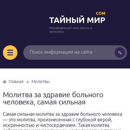
COM
ТАЙНЫЙ МИР
Неизведанный мир магии и
эзотерики
Главная
Молитвы
Молитва за здравие больного
человека, самая сильная
Самая сильная молитва за здравие больного человека
— это молитва, произнесенная с глубокой верой,
искренностью и чистосердечием. Такая молитва