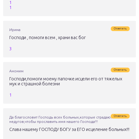
1
1
Ответить
Ирина
Господи , помоги всем , храни вас бог
3
Ответить
Аноним
Господи,помоги моему папочке.исцели его от тяжелых
мук и страшной болезни
1
Ответить
Да благословит Господь всех больных,которые страдают от
недугов,чтобы прославить имя нашего Господа!!!
Слава нашему ГОСПОДУ БОГУ за ЕГО исцеление больных!!!