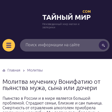
COM
ТАЙНЫЙ МИР
Неизведанный мир магии и
эзотерики
Главная
Молитвы
Молитва мученику Вонифатию от
пьянства мужа, сына или дочери
Пьянство в России и в мире является большой
проблемой. Страдают семьи, близкие и сам пьяница.
Смертность от отравления алкоголем приобрела