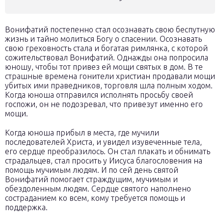
Вонифатий постепенно стал осознавать свою беспутную
жизнь и тайно молиться Богу о спасении. Осознавать
свою греховность стала и богатая римлянка, с которой
сожительствовал Вонифатий. Однажды она попросила
юношу, чтобы тот привез ей мощи святых в дом. В те
страшные времена гонители христиан продавали мощи
убитых ими праведников, торговля шла полным ходом.
Когда юноша отправился исполнять просьбу своей
госпожи, он не подозревал, что привезут именно его
мощи.
Когда юноша прибыл в места, где мучили
последователей Христа, и увидел изувеченные тела,
его сердце преобразилось. Он стал плакать и обнимать
страдальцев, стал просить у Иисуса благословения на
помощь мучимым людям. И по сей день святой
Вонифатий помогает страждущим, мучимым и
обездоленным людям. Сердце святого наполнено
состраданием ко всем, кому требуется помощь и
поддержка.