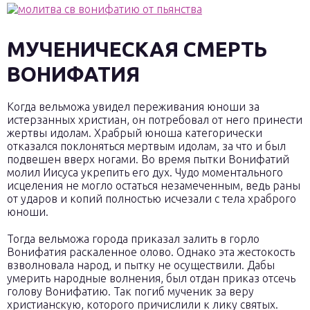
МУЧЕНИЧЕСКАЯ СМЕРТЬ
ВОНИФАТИЯ
Когда вельможа увидел переживания юноши за
истерзанных христиан, он потребовал от него принести
жертвы идолам. Храбрый юноша категорически
отказался поклоняться мертвым идолам, за что и был
подвешен вверх ногами. Во время пытки Вонифатий
молил Иисуса укрепить его дух. Чудо моментального
исцеления не могло остаться незамеченным, ведь раны
от ударов и копий полностью исчезали с тела храброго
юноши.
Тогда вельможа города приказал залить в горло
Вонифатия раскаленное олово. Однако эта жестокость
взволновала народ, и пытку не осуществили. Дабы
умерить народные волнения, был отдан приказ отсечь
голову Вонифатию. Так погиб мученик за веру
христианскую, которого причислили к лику святых.