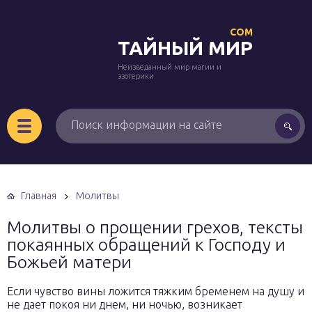
COM
ТАЙНЫЙ МИР
Неизведанный мир магии и
эзотерики
Главная
Молитвы
Молитвы о прощении грехов, тексты
покаянных обращений к Господу и
Божьей матери
Если чувство вины ложится тяжким бременем на душу и
не дает покоя ни днем, ни ночью, возникает