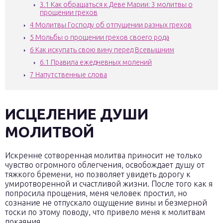
3.1
Как обращаться к Деве Марии: 3 молитвы о
прощении грехов
4
Молитвы Господу об отпущении разных грехов
5
Мольбы о прощении грехов своего рода
6
Как искупать свою вину перед Всевышним
6.1
Правила ежедневных молений
7
Напутственные слова
ИСЦЕЛЕНИЕ ДУШИ
МОЛИТВОЙ
Искренне сотворенная молитва приносит не только
чувство огромного облегчения, освобождает душу от
тяжкого бремени, но позволяет увидеть дорогу к
умиротворенной и счастливой жизни. После того как я
попросила прощения, меня человек простил, но
сознание не отпускало ощущение вины и безмерной
тоски по этому поводу, что привело меня к молитвам
покаяния.