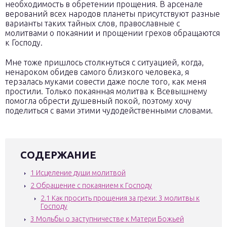
необходимость в обретении прощения. В арсенале
верований всех народов планеты присутствуют разные
варианты таких тайных слов, православные с
молитвами о покаянии и прощении грехов обращаются
к Господу.
Мне тоже пришлось столкнуться с ситуацией, когда,
ненароком обидев самого близкого человека, я
терзалась муками совести даже после того, как меня
простили. Только покаянная молитва к Всевышнему
помогла обрести душевный покой, поэтому хочу
поделиться с вами этими чудодейственными словами.
СОДЕРЖАНИЕ
1
Исцеление души молитвой
2
Обращение с покаянием к Господу
2.1
Как просить прощения за грехи: 3 молитвы к
Господу
3
Мольбы о заступничестве к Матери Божьей