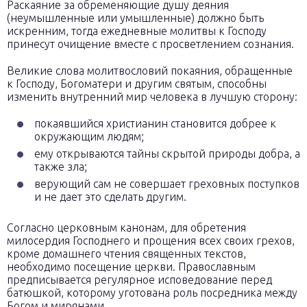
Раскаяние за обременяющие душу деяния
(неумышленные или умышленные) должно быть
искренним, тогда ежедневные молитвы к Господу
принесут очищение вместе с просветлением сознания.
Великие слова молитвословий покаяния, обращенные
к Господу, Богоматери и другим святым, способны
изменить внутренний мир человека в лучшую сторону:
покаявшийся христианин становится добрее к
окружающим людям;
ему открываются тайны скрытой природы добра, а
также зла;
верующий сам не совершает греховных поступков
и не дает это сделать другим.
Согласно церковным канонам, для обретения
милосердия Господнего и прощения всех своих грехов,
кроме домашнего чтения священных текстов,
необходимо посещение церкви. Православным
предписывается регулярное исповедование перед
батюшкой, которому уготована роль посредника между
Богом и мирянами.