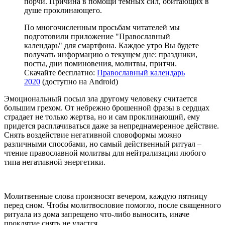
порчи. Причина в помощи темных сил, обитающих в
душе проклинающего.
По многочисленным просьбам читателей мы
подготовили приложение "Православный
календарь" для смартфона. Каждое утро Вы будете
получать информацию о текущем дне: праздники,
посты, дни поминовения, молитвы, притчи.
Скачайте бесплатно:
Православный календарь
2020
(доступно на Android)
Эмоциональный посыл зла другому человеку считается
большим грехом. От небрежно брошенной фразы в сердцах
страдает не только жертва, но и сам проклинающий, ему
придется расплачиваться даже за непреднамеренное действие.
Снять воздействие негативной словоформы можно
различными способами, но самый действенный ритуал –
чтение православной молитвы для нейтрализации любого
типа негативной энергетики.
Молитвенные слова произносят вечером, каждую пятницу
перед сном. Чтобы молитвословие помогло, после священного
ритуала из дома запрещено что-либо выносить, иначе
проклятие снять не удастся.