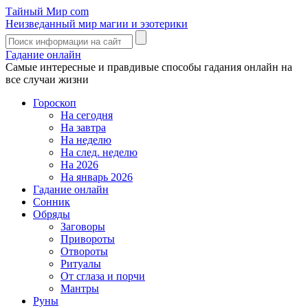
Тайный Мир
com
Неизведанный мир магии и эзотерики
Гадание онлайн
Самые интересные и правдивые способы гадания онлайн на
все случаи жизни
Гороскоп
На сегодня
На завтра
На неделю
На след. неделю
На 2026
На январь 2026
Гадание онлайн
Сонник
Обряды
Заговоры
Привороты
Отвороты
Ритуалы
От сглаза и порчи
Мантры
Руны