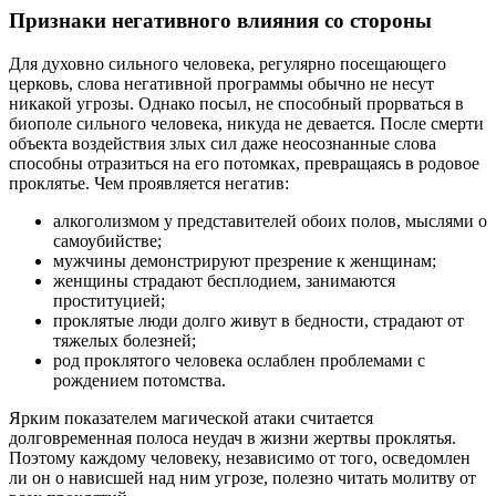
Признаки негативного влияния со стороны
Для духовно сильного человека, регулярно посещающего
церковь, слова негативной программы обычно не несут
никакой угрозы. Однако посыл, не способный прорваться в
биополе сильного человека, никуда не девается. После смерти
объекта воздействия злых сил даже неосознанные слова
способны отразиться на его потомках, превращаясь в родовое
проклятье. Чем проявляется негатив:
алкоголизмом у представителей обоих полов, мыслями о
самоубийстве;
мужчины демонстрируют презрение к женщинам;
женщины страдают бесплодием, занимаются
проституцией;
проклятые люди долго живут в бедности, страдают от
тяжелых болезней;
род проклятого человека ослаблен проблемами с
рождением потомства.
Ярким показателем магической атаки считается
долговременная полоса неудач в жизни жертвы проклятья.
Поэтому каждому человеку, независимо от того, осведомлен
ли он о нависшей над ним угрозе, полезно читать молитву от