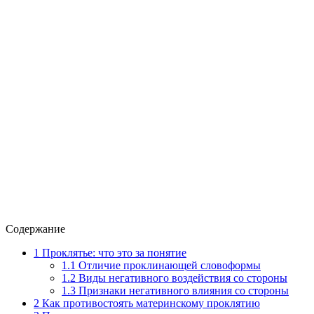
Содержание
1
Проклятье: что это за понятие
1.1
Отличие проклинающей словоформы
1.2
Виды негативного воздействия со стороны
1.3
Признаки негативного влияния со стороны
2
Как противостоять материнскому проклятию