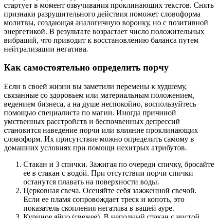
стартует в момент озвучивания проклинающих текстов. Снять
признаки разрушительного действия поможет словоформа
молитвы, создающая аналогичную воронку, но с позитивной
энергетикой. В результате возрастает число положительных
вибраций, что приводит к восстановлению баланса путем
нейтрализации негатива.
Как самостоятельно определить порчу
Если в своей жизни вы заметили перемены к худшему,
связанные со здоровьем или материальным положением,
ведением бизнеса, а на душе неспокойно, воспользуйтесь
помощью специалиста по магии. Иногда причиной
умственных расстройств и беспочвенных депрессий
становится наведение порчи или влияние проклинающих
словоформ. Их присутствие можно определить самому в
домашних условиях при помощи нехитрых атрибутов.
Стакан и 3 спички. Зажигая по очереди спичку, бросайте
ее в стакан с водой. При отсутствии порчи спички
останутся плавать на поверхности воды.
Церковная свеча. Осеняйте себя зажженной свечой.
Если ее пламя сопровождает треск и копоть, это
показатель скопления негатива в вашей ауре.
Куриное яйцо (свежее). В неполный стакан с чистой