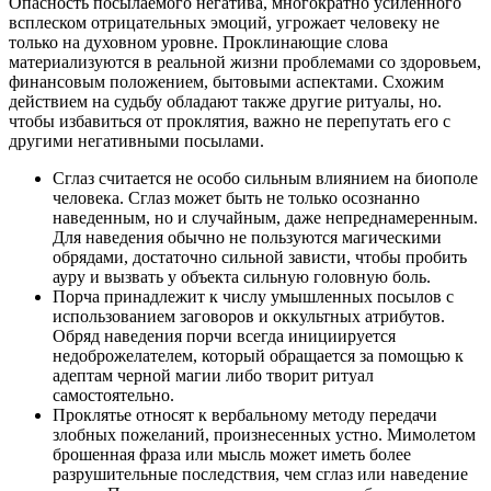
Опасность посылаемого негатива, многократно усиленного
всплеском отрицательных эмоций, угрожает человеку не
только на духовном уровне. Проклинающие слова
материализуются в реальной жизни проблемами со здоровьем,
финансовым положением, бытовыми аспектами. Схожим
действием на судьбу обладают также другие ритуалы, но.
чтобы избавиться от проклятия, важно не перепутать его с
другими негативными посылами.
Сглаз считается не особо сильным влиянием на биополе
человека. Сглаз может быть не только осознанно
наведенным, но и случайным, даже непреднамеренным.
Для наведения обычно не пользуются магическими
обрядами, достаточно сильной зависти, чтобы пробить
ауру и вызвать у объекта сильную головную боль.
Порча принадлежит к числу умышленных посылов с
использованием заговоров и оккультных атрибутов.
Обряд наведения порчи всегда инициируется
недоброжелателем, который обращается за помощью к
адептам черной магии либо творит ритуал
самостоятельно.
Проклятье относят к вербальному методу передачи
злобных пожеланий, произнесенных устно. Мимолетом
брошенная фраза или мысль может иметь более
разрушительные последствия, чем сглаз или наведение