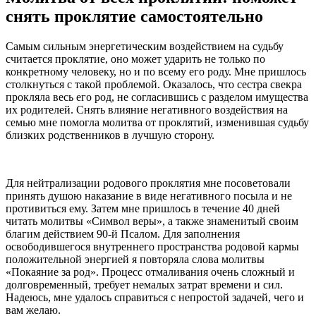
снять проклятие самостоятельно
Самым сильным энергетическим воздействием на судьбу
считается проклятие, оно может ударить не только по
конкретному человеку, но и по всему его роду. Мне пришлось
столкнуться с такой проблемой. Оказалось, что сестра свекра
прокляла весь его род, не согласившись с разделом имущества
их родителей. Снять влияние негативного воздействия на
семью мне помогла молитва от проклятий, изменившая судьбу
близких родственников в лучшую сторону.
Для нейтрализации родового проклятия мне посоветовали
принять душою наказание в виде негативного посыла и не
противиться ему. Затем мне пришлось в течение 40 дней
читать молитвы «Символ веры», а также знаменитый своим
благим действием 90-й Псалом. Для заполнения
освободившегося внутреннего пространства родовой кармы
положительной энергией я повторяла слова молитвы
«Покаяние за род». Процесс отмаливания очень сложный и
долговременный, требует немалых затрат времени и сил.
Надеюсь, мне удалось справиться с непростой задачей, чего и
вам желаю.