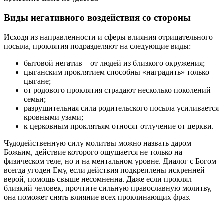
Виды негативного воздействия со стороны
Исходя из направленности и сферы влияния отрицательного
посыла, проклятия подразделяют на следующие виды:
бытовой негатив – от людей из близкого окружения;
цыганским проклятием способны «наградить» только
цыгане;
от родового проклятия страдают несколько поколений
семьи;
разрушительная сила родительского посыла усиливается
кровными узами;
к церковным проклятьям относят отлучение от церкви.
Чудодейственную силу молитвы можно назвать даром
Божьим, действие которого ощущается не только на
физическом теле, но и на ментальном уровне. Диалог с Богом
всегда угоден Ему, если действия подкреплены искренней
верой, помощь свыше несомненна. Даже если проклял
близкий человек, прочтите сильную православную молитву,
она поможет снять влияние всех проклинающих фраз.