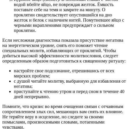
водой вбейте яйцо, не повреждая желток. Ёмкость
поставьте себе на темя и замрите на минуту. О
проклятии свидетельствует опустившийся на дно
желток и белок с наличием нитей. Помутневшее яйцо с
черными вкраплениями предупреждает о сильном
проклятии.
Если несложная диагностика показала присутствие негатива
на энергетическом уровне, снять его поможет чтение
специальных молитв, избавляющих от проклятий. Чтобы
добиться высокой эффективности молитвословия, следует
определенным образом подготовиться к священному ритуалу:
настройте свое подсознание, отрешившись от всех
мирских проблем;
с душой читайте молитву, выбранную для избавления от
негатива;
приступайте к чтению утром и перед сном в течение 40
дней непрерывно.
Помните, что кризис во время очищения связан с отчаянным
сопротивлением злых сил, мешающих вам снять их влияние.
Не теряйте веру в исцеление, но следите за своими
помыслами, произносимыми словами, потаенными
чувствами.