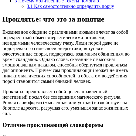
3
Почему молитвенные тексты помогают
3.1
Как самостоятельно определить порчу
Проклятье: что это за понятие
Ежедневное общение с различными людьми влечет за собой
перекрестный обмен энергетическими потоками,
невидимыми человеческому глазу. Люди порой даже не
подозревают о силе своей энергетики, вступая в
ожесточенные споры, подвергаясь взаимным обвинениям во
время скандалов. Однако слова, сказанные с высоким
эмоциональным накалом, способны обернуться проклятьем
для оппонента. Причем сам проклинающий может не иметь
никаких магических способностей, а объектом воздействия
порой становится самый близкий человек.
Проклятье представляет собой целенаправленный
негативный посыл без совершения магического ритуала.
Резкая словоформа (мысленная или устная) воздействует на
биополе адресата, разрушая его, уменьшая запас жизненных
сил.
Отличие проклинающей словоформы